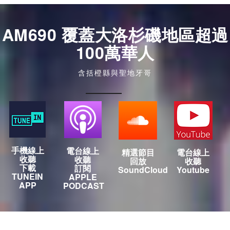
AM690 覆蓋大洛杉磯地區超過
100萬華人
含括橙縣與聖地牙哥
手機線上
電台線上
精選節目
電台線上
收聽
收聽
回放
收聽
下載
訂閱
SoundCloud
Youtube
TUNEIN
APPLE
APP
PODCAST