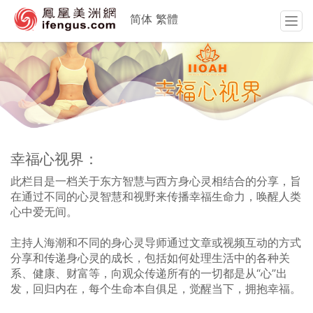
简体
繁體
T
o
g
g
l
e
n
a
v
幸福心视界：
i
g
此栏目是一档关于东方智慧与西方身心灵相结合的分享，旨
a
在通过不同的心灵智慧和视野来传播幸福生命力，唤醒人类
t
心中爱无间。
i
o
主持人海潮和不同的身心灵导师通过文章或视频互动的方式
n
分享和传递身心灵的成长，包括如何处理生活中的各种关
系、健康、财富等，向观众传递所有的一切都是从“心”出
发，回归内在，每个生命本自俱足，觉醒当下，拥抱幸福。