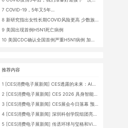
7
COVID-19，5年又5年…
8
新研究指出女性长期COVID风险更高 少数族裔儿童存在差异
9
美国出现首例H5N1死亡病例
10
美国CDC确认全国首例严重H5N1病例 加州进入紧急状态
推荐内容
1
[
CES消费电子展新闻
]
CES透露的未来：AI、机器人与智能生活大爆发
2
[
CES消费电子展新闻
]
CES 2026 具身智能与创新领域 中国公司大放异彩
3
[
CES消费电子展新闻
]
CES展会今日落幕 预计2026行业收入将超五千亿美元
4
[
CES消费电子展新闻
]
深圳科创学院组团亮相CES 广受好评
5
[
CES消费电子展新闻
]
传丞环球与玺格和VibeLens共同推出全新耳机