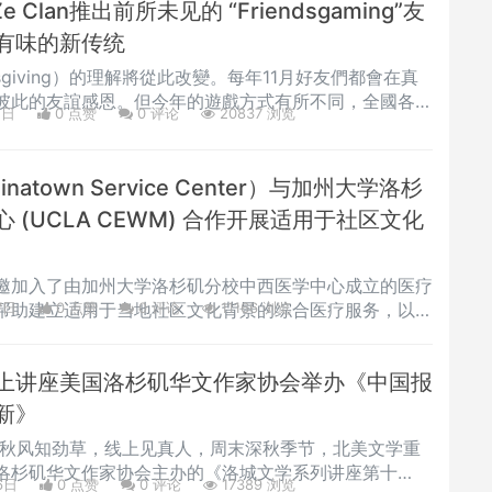
Clan推出前所未见的 “Friendsgaming”友
有味的新传统
dsgiving）的理解將從此改變。每年11月好友們都會在真
彼此的友誼感恩。但今年的遊戲方式有所不同，全國各地
2日
0 点赞
0
评论
20837 浏览
們舉辦的盛會中與線上好友共同慶祝。美國麥當勞®與從
源，逐步發展成生活方式和媒體平台的FaZe Clan攜手
例的Friendsgaming友誼遊戲。這項津津有味的新傳
atown Service Center）与加州大学洛杉
 (UCLA CEWM) 合作开展适用于社区文化
邀加入了由加州大学洛杉矶分校中西医学中心成立的医疗
帮助建立适用于当地社区文化背景的综合医疗服务，以改
7日
0 点赞
0
评论
11166 浏览
务。作为南加州最具规模的社会服务及社区医疗机构之
，华埠服务中心一直致力于为当地社区提供全面的服务。
上讲座美国洛杉矶华文作家协会举办《中国报
市共设有5家服务中心，提供医疗、牙科、行为健康和光
及社会福利申请、老人日间照顾、青
新》
道，秋风知劲草，线上见真人，周末深秋季节，北美文学重
洛杉矶华文作家协会主办的《洛城文学系列讲座第十
6日
0 点赞
0
评论
17389 浏览