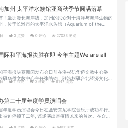
成就，并将其汇集
南加州 太平洋水族馆亚裔秋季节圆满落幕
节！坐拥漫长海岸线，加州的民众对于海洋与海洋生物的
位于长滩市的太平洋水族馆（Aquarium of the
该地区最大的海洋物种保育、生态教育及物种展示中心，每年
5日
0 点赞
0
评论
27033 浏览
丁裔、非裔在内的各族裔艺术节，更是旨在丰富南加多元
的交流与了解，受到当地民众的热烈欢迎。展示华裔、日
化特色的亚裔
和平海报决胜在即 今年主题We are all
和平海报决赛新闻发布会日前在洛杉矶华侨文教中心举
杉矶华侨文教中心主任张皓钧、驻洛杉矶台北经济文化办
5日
1 点赞
0
评论
9147 浏览
-L2区域总监Harry Shuster、D4-L2区域笫一副总
创会会长黄玲玲、圣盖博市丁言喻市长、核桃学区教委佟
IGN Financial & Insurance Servi
办第二十届年度学员演唱会
届年度学员演唱会今日在圣安东尼学院音乐厅成功举行。
出被迫停顿了二年, 该场演出是疫情以来的首次。在众多
美国浙江经贸文化联合会荣誉会长周刚、监事长潘松林、
4日
6 点赞
0
评论
9497 浏览