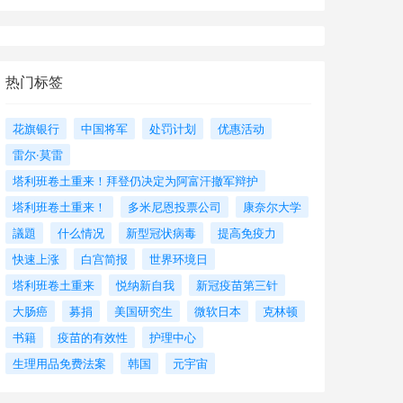
热门标签
花旗银行
中国将军
处罚计划
优惠活动
雷尔·莫雷
塔利班卷土重来！拜登仍决定为阿富汗撤军辩护
塔利班卷土重来！
多米尼恩投票公司
康奈尔大学
議題
什么情况
新型冠状病毒
提高免疫力
快速上涨
白宫简报
世界环境日
塔利班卷土重来
悦纳新自我
新冠疫苗第三针
大肠癌
募捐
美国研究生
微软日本
克林顿
书籍
疫苗的有效性
护理中心
生理用品免费法案
韩国
元宇宙