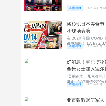
@djicyice、@nicoak
本地活动
2021年11月1
位星级 DJ 一起支持 S
洛杉矶日本美食节 “
和现场表演
在 2020 年因 CO
都更精彩！ LA Eat
本地活动
2021年11月0
本料理，和体验传统与
会（Japanese Restau
演、角色扮演cosplay
好消息！宝尔博物
金景女士加入宝尔
“美的追求：梵克雅宝珍藏
Shih、宝尔博物馆馆长兼C
本地活动
2021年11月0
Bos、梵克雅宝美洲区副总
片：中国日报(China
洲区总裁兼CEO金景女士(
亚市致敬退伍军人