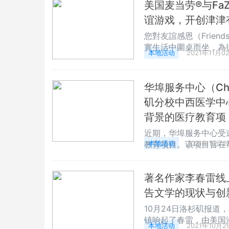
美国麦当劳®与FaZe 
董事长胡巧敏先生
谊游戏，开创津津
您對友誼感恩（Frien
實生活中圍桌而坐，為
本地活动
2021年11月0
的玩家將通過網絡在我
網路遊戲起家，以數碼起
合作，共同主辦這場史無前
华埠服务中心（Chin
統來自於
矶分校中西医学中心
背景的医疗教育项
近期，华埠服务中心受
教育项目。该项目旨在
本地活动
2021年10月2
善社区居民的健康和服
一，在过去的50年里
著名作家李春雷线
目前，该机构在洛县各
学眼科等健康服务，以
告文学的现状与创
10月24日洛杉矶报
镇响起了春雷，由美国
本地活动
2021年10月2