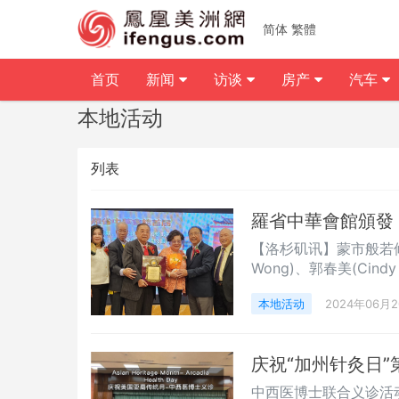
简体
繁體
首页
新闻
访谈
房产
汽车
本地活动
列表
羅省中華會館頒發
【洛杉矶讯】蒙市般若修
Wong)、郭春美(Ci
慈善基金会缅甸分会(Hope 
本地活动
2024年06月
奖」，表彰他们夫妇过
身成就奖」。左起：罗
郭春
庆祝“加州针灸日”
中西医博士联合义诊活