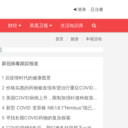
登录
注册
财经
凤凰卫视
生活知识库
首页
旅游
本地活动
新冠病毒跟踪报道
1
后疫情时代的健康图景
2
价格实惠的药物被发现有望治疗重症COVID患者
3
美国COVID病例上升，限制加强针接种政策即将出台
4
新型 COVID 变异株 NB.1.8.1“Nimbus”现已在美国占据主导地位
5
寻找长期COVID药物的复杂探索
6
COVID疫情5年后，我们准备好迎接下一次大流行了吗？