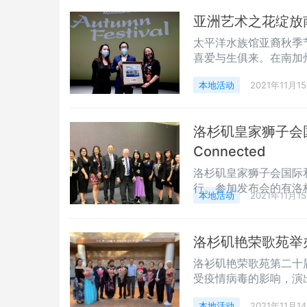
享跨越千年的各种文明
亚洲艺术之花绽放
太平洋水族馆亚裔秋季
喜爱与生俱来。在南加州，
Pacific）不仅是
本地活动
2021年11月1
所举行的包括亚裔、拉
文化，推进不同族裔间
裔、韩裔、菲律宾裔文
洛杉矶皇家狮子会国际
Connected
洛杉矶皇家狮子会国际
行。参加发布会的有洛
本地活动
2021年11月1
事处经济组组长刘伦正、D4
监吕政达、皇家狮子会
仪、蒙市城中商会会长陈贵东、RE
洛杉矶艳荣歌苑举
洛衫矶艳荣歌苑第二十
受疫情病毒的影响，演
音乐爱好者的期待中，
本地活动
2021年11月1