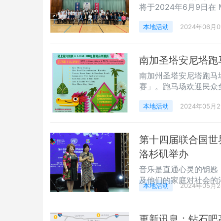
将于2024年6月9日在 
中西医专家联袂举行义
本地活动
2024年06月0
国亚太裔公共事务联盟南
(Health Earth A
南加圣塔安尼塔跑
南加州圣塔安尼塔跑马
赛」。跑马场欢迎民众免
宴」，共同欢庆一年一
本地活动
2024年05月
公园内举办。两天的系
开生面的「陆上龙舟大
特别设立妙趣横生的「
第十四届联合国世
洛杉矶举办
音乐是直通心灵的钥匙
及他们的家庭对社会的
本地活动
2024年05月
及他们的家庭，5月2
音乐会》在洛杉矶举行
教育学院联合主办，主
更新讯息：钻石吧