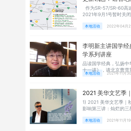
呼吁号召更多的爱心人
作为SR-57/SR-
2021年9月1号暂时
工程已经开始进行了，
本地活动
2022年04月2
整体运营及打高尔夫球的
毗邻的树木及灌木丛已
李明新主讲国学经
学系列讲座
品读国学经典，弘扬中
十一讲》，请北京曹雪
本地活动
2021年11月3
楼梦学会理事、中国作
到线上广大文友热烈欢
华文作家协会监事长北
2021 美华文艺季
雪芹纪念馆馆长十年，
1) 2021 美华文
影响第三讲：灿烂的三星
朝延续二里头文明，奠
本地活动
2021年11月1
周文明的西扩——华夏
端。在三代空间范畴之