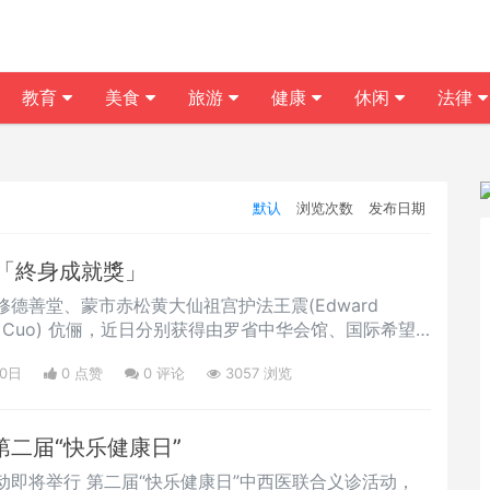
教育
美食
旅游
健康
休闲
法律
默认
浏览次数
发布日期
「終身成就獎」
德善堂、蒙市赤松黄大仙祖宫护法王震(Edward
ndy Cuo) 伉俪，近日分别获得由罗省中华会馆、国际希望
Charity Myanmar Foundation) 颁发「终身成就
20日
0 点赞
0
评论
3057 浏览
去数十年来对海内外社区之善行。罗省中华会馆颁发「终
淑珍、马培道、王震、郭春美、李金生、司徒展环王震、
第二届“快乐健康日”
动即将举行 第二届“快乐健康日”中西医联合义诊活动，