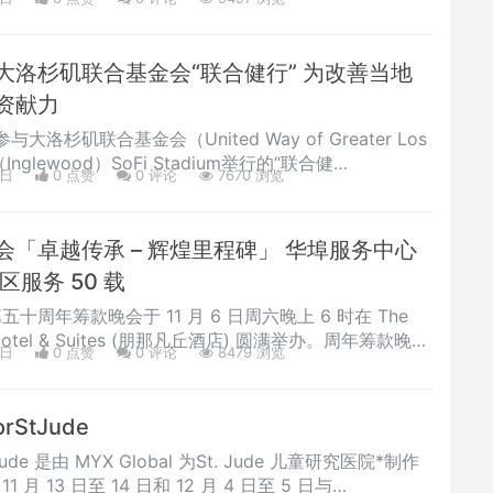
事吴亚英等先后登台献唱，出色的演唱获得在场观众的热
文化联合会荣誉会长周刚演唱普契尼歌剧选曲美国浙江经
松林演唱普契尼歌剧
大洛杉矶联合基金会“联合健行” 为改善当地
资献力
杉矶联合基金会（United Way of Greater Los
nglewood）SoFi Stadium举行的“联合健
2日
0 点赞
0
评论
7670 浏览
LA）活动，即此前的“慈善健行”（HomeWalk）。该行400多
，在确保安全的前提下，一同为解决当地社区的贫困问题
募集善款逾80万美元。全部资金将用于
「卓越传承 – 辉煌里程碑」 华埠服务中心
服务 50 载
第五十周年筹款晚会于 11 月 6 日周六晚上 6 时在 The
re Hotel & Suites (朋那凡丘酒店) 圆满举办。周年筹款晚会
0日
0 点赞
0
评论
8479 浏览
款企划，目标筹集 $300,000 为来年公益活动作开支
长多多支持，让半百载善举得以传承。本中心于 2020
名次于洛衫矶
orStJude
StJude 是由 MYX Global 为St. Jude 儿童研究医院*制作
 11 月 13 日至 14 日和 12 月 4 日至 5 日与