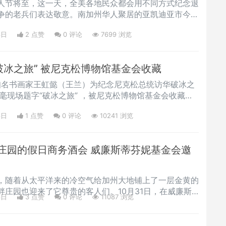
人节将至，这一天，全美各地民众都会用不同方式纪念退
争的老兵们表达敬意。南加州华人聚居的亚凯迪亚市今年
伍军人节感恩活动。副市长郑博仁 (Paul P. Cheng,
3日
2 点赞
0
评论
7699 浏览
来，更是积极多方征集居住在该市的退伍军人名单，以便在节
向他们献上感恩礼包。郑博仁副市长表示，最初市府有记
破冰之旅” 被尼克松博物馆基金会收藏
，知名书画家王虹懿（王兰）为纪念尼克松总统访华破冰之
毫现场题字“破冰之旅” ，被尼克松博物馆基金会收藏，
。由尼克松博物馆基金会发起主办的启动活动日前在尼克
3日
1 点赞
0
评论
10241 浏览
馆vice president Jim Byron、华人著名慈善家
Zhang）、张翠玲夫妇、鲍尔博物馆馆长A王虹懿 金粉书法“破
庄园的假日商务酒会 威廉斯蒂芬妮基金会邀
，随着从太平洋来的冷空气给加州大地铺上了一层金黄的
畔庄园也迎来了它尊贵的客人们。10月31日，在威廉斯
3日
3 点赞
0
评论
11087 浏览
ng Sieu女士的发起和组织下，印度尼西亚共和国驻洛杉
（Saud P Krisnawan）、著名油画大师曹勇、投资
Roos先生、著名企业家、慈善家黄春华先生、美国石英集团