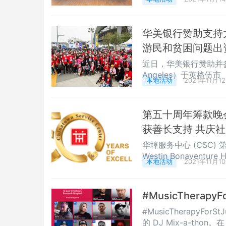
副会长黄乐平、常务理
烈掌声。美国浙江经贸
贸文化联合会监事长潘
华美银行赞助支持
游民和贫困问题出
近日，华美银行赞助并参与大洛
Angeles）于英格伍市（I
本地活动
2021年11月1
行”（WalkUnited
名员工及家属积极参与
健走募资。此次活动共
第五十周年筹款晚会
获善长支持 共庆社区
华埠服务中心 (CSC) 
Westin Bonaventu
本地活动
2021年11月1
为本中心一年一度大型筹
经费，盼 获社区各界善
年为超过 103,000 
#MusicTherapyF
#MusicTherapyFor
的 DJ Mix-a-thon。在