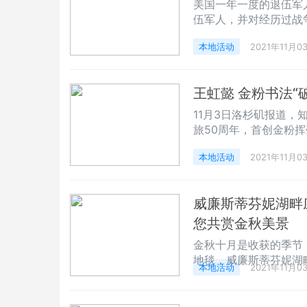
美国一年一度的退伍军
伍军人，并对经历过战
也将于11月11日，举行退
本地活动
2021年11月0
Esq.) 近一个多月
日之际，代表亚市居民
录的该市退伍军
王虹懿 金粉书法“
11月3日洛杉矶报道
旅50周年，首创金粉挥
在美国书画界尚属首次
本地活动
2021年11月0
松博物馆隆重举行。尼克松博物
张祥华（Charlie 
冰之
威廉斯蒂芬妮湖畔
您共赏金秋美景
金秋十月是收获的季节
地毯，威廉斯蒂芬妮湖
本地活动
2021年11月0
蒂芬妮基金会创始人Li
矶总领事沙特·克里斯纳万
人、作家Dolf de 