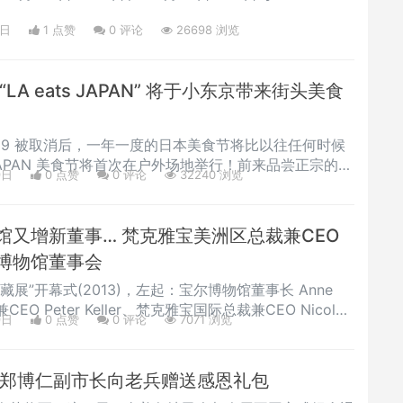
ablitz、@djkriscut、@djremark、@djshowtime 等各
0日
1 点赞
0
评论
26698 浏览
t. Jude。将您对音乐的热爱转
LA eats JAPAN” 将于小东京带来街头美食
VID-19 被取消后，一年一度的日本美食节将比以往任何时候
s JAPAN 美食节将首次在户外场地举行！前来品尝正宗的日
9日
0 点赞
0
评论
32240 浏览
现代完美结合的现场表演吧！ 主办方：美国日本餐饮协
rant Association of America） 活动内容： 以现场表
比赛
馆又增新董事… 梵克雅宝美洲区总裁兼CEO
博物馆董事会
展”开幕式(2013)，左起：宝尔博物馆董事长 Anne
EO Peter Keller、梵克雅宝国际总裁兼CEO Nicolas
9日
0 点赞
0
评论
7071 浏览
裁（现任美洲区总裁兼CEO）Helen King (金景)图
 Daily)记者王军 宝尔博物馆非常高兴地宣布：梵克雅宝美
Helen
 郑博仁副市长向老兵赠送感恩礼包