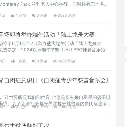
Monterey Park 兰利老人中心举行，届时将有三十多位
诊，服务更多社区群众。去年5月亚裔传统月期间，由美
1日
4 点赞
0
评论
5535 浏览
加海岸分会(APAPA-PCC)、新方舟国际健康教育
ssociation)、“我是焦点”传媒、安家咨询集团和
马场即将举办端午活动「陆上龙舟大赛」
场将于6月1日至2日举办盛大端午活动「陆上龙舟大
费参加「2024欢乐端午节暨LUAU BBQ仲夏音乐飨
度的中国传统端午节。 活动将在圣塔安尼塔跑马场中央
29日
1 点赞
0
评论
3462 浏览
列活动包括观看精彩刺激的赛马和多元文化表演、参加别
赛」、品味各国美食、体验亲子互动等。此次庆端午活动
端午陆上龙舟大赛」，开放给
界自闭症意识日《自闭症青少年慈善音乐会》
，“让世界听见我们的声音！”这是所有来自星星的孩子以
渴望。为了让全社会都来关注越来越普遍的自闭症患者以
28日
3 点赞
0
评论
3959 浏览
5日第十四届联合国世界自闭症意识日《自闭症青少年慈善
。音乐会由自闭症青少年艺术教育基金会和华夏优才国际
办方主席陈和霞和联合主办方荣誉主席陆来冰分别致辞，
高尔夫球场翻新工程