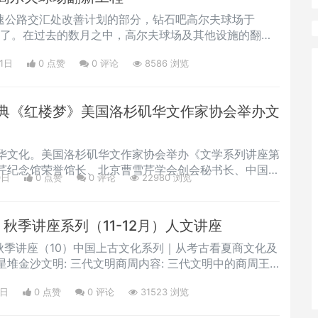
士关注自闭症儿童。本次活动
60高速公路交汇处改善计划的部分，钻石吧高尔夫球场于
关闭了。在过去的数月之中，高尔夫球场及其他设施的翻新
待于2023年初球场重新开放时，这些翻新会改善球场的
1日
0 点赞
0
评论
8586 浏览
体验。 · 初步清理正对着的SR-57及SR-60高速公路
经如期完成了，这是
典《红楼梦》美国洛杉矶华文作家协会举办文
华文化。美国洛杉矶华文作家协会举办《文学系列讲座第
芹纪念馆荣誉馆长、北京曹雪芹学会创会秘书长、中国红
0日
0 点赞
0
评论
22980 浏览
家协会会员、北京海淀区作家协会副主席李明新主讲，受
迎。北京曹雪芹纪念馆荣誉馆长李明新主讲 美国洛杉矶
奥主持“开谈不讲红楼梦，读尽诗书亦枉然”李明新曾任曹
｜秋季讲座系列（11-12月）人文讲座
创刊《曹雪芹研究》
艺季｜秋季讲座（10）中国上古文化系列｜从考古看夏商文化及
堆金沙文明: 三代文明商周内容: 三代文明中的商周王
定的中原中心政治格局和青铜礼制传统。商文明的东移和
9日
0 点赞
0
评论
31523 浏览
文明空间传统的基本结构。文字的应用成为经典传统的发
外的长江流域，成都平原上的青铜时代社会与中原文明共