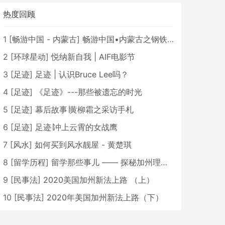
热度回顾
1
[
畅游中国 - 内蒙古
]
畅游中国•内蒙古之钢铁骄子，魅力包头
2
[
环球星动
]
悦纳新自我 | AIF电影节
3
[
足迹
]
足迹 | 认识Bruce Lee吗？
4
[
足迹
]
《足迹》---那些被遗忘的时光
5
[
足迹
]
幕后故事∣黄柳霜之采访手札
6
[
足迹
]
足迹∣冲上云霄的女战鹰
7
[
风水
]
如何买到风水靓屋 - 黄楚琪
8
[
留学历程
]
留学那些事儿 —— 探秘加州理工学院Caltech博士生活 [上集]
9
[
民事法
]
2020美国加州新法上路 （上）
10
[
民事法
]
2020年美国加州新法上路（下）