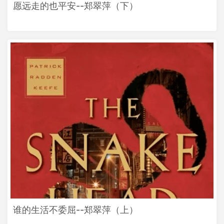
愿远走的也平安--郑翠萍（下）
谁的生活不委屈--郑翠萍（上）