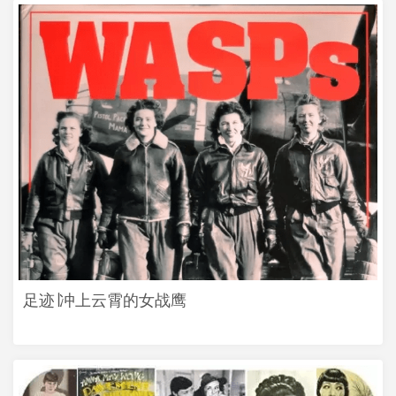
足迹∣冲上云霄的女战鹰