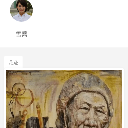
雪喬
足迹