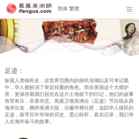
简体
繁體
T
o
g
g
l
e
n
a
v
足迹：
i
g
纵观人类移民史，在世界范围内的移民浪潮以及可考记载
a
中，华人都扮演了举足轻重的角色。而在美国这个大熔炉
t
里，更保存着我们祖先在这片土地留下的印记，他们的故事
i
有苦有乐，亦喜亦悲。凤凰卫视美洲台《足迹》节目组从西
o
海岸出发，横跨美洲大陆，访遍华裔社群，追踪华人移民的
n
足迹，探寻百年华埠的历史。悉心聆听，真实记录，我们华
人在海外奋斗的故事。