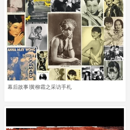
幕后故事∣黄柳霜之采访手札