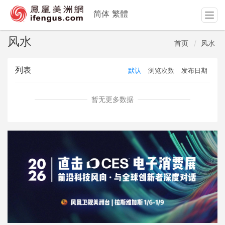
简体
繁體
T
o
g
风水
首页
风水
g
l
列表
默认
浏览次数
发布日期
e
n
a
暂无更多数据
v
i
g
a
t
i
o
n