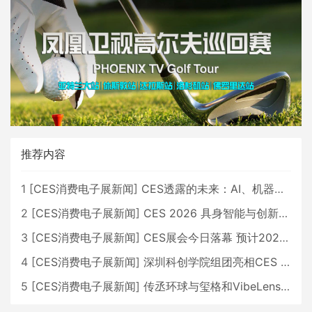
推荐内容
1
[
CES消费电子展新闻
]
CES透露的未来：AI、机器人与智能生活大爆发
2
[
CES消费电子展新闻
]
CES 2026 具身智能与创新领域 中国公司大放异彩
3
[
CES消费电子展新闻
]
CES展会今日落幕 预计2026行业收入将超五千亿美元
4
[
CES消费电子展新闻
]
深圳科创学院组团亮相CES 广受好评
5
[
CES消费电子展新闻
]
传丞环球与玺格和VibeLens共同推出全新耳机