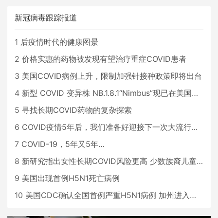
新冠病毒跟踪报道
1
后疫情时代的健康图景
2
价格实惠的药物被发现有望治疗重症COVID患者
3
美国COVID病例上升，限制加强针接种政策即将出台
4
新型 COVID 变异株 NB.1.8.1“Nimbus”现已在美国占据主导地位
5
寻找长期COVID药物的复杂探索
6
COVID疫情5年后，我们准备好迎接下一次大流行了吗？
7
COVID-19，5年又5年…
8
新研究指出女性长期COVID风险更高 少数族裔儿童存在差异
9
美国出现首例H5N1死亡病例
10
美国CDC确认全国首例严重H5N1病例 加州进入紧急状态