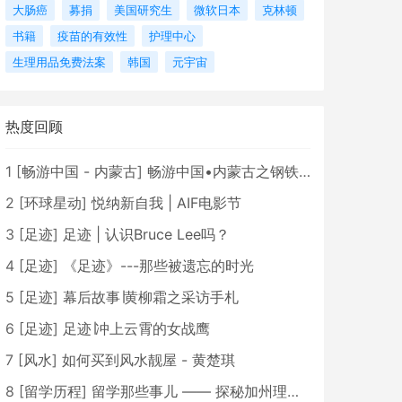
大肠癌
募捐
美国研究生
微软日本
克林顿
书籍
疫苗的有效性
护理中心
生理用品免费法案
韩国
元宇宙
热度回顾
1
[
畅游中国 - 内蒙古
]
畅游中国•内蒙古之钢铁骄子，魅力包头
2
[
环球星动
]
悦纳新自我 | AIF电影节
3
[
足迹
]
足迹 | 认识Bruce Lee吗？
4
[
足迹
]
《足迹》---那些被遗忘的时光
5
[
足迹
]
幕后故事∣黄柳霜之采访手札
6
[
足迹
]
足迹∣冲上云霄的女战鹰
7
[
风水
]
如何买到风水靓屋 - 黄楚琪
8
[
留学历程
]
留学那些事儿 —— 探秘加州理工学院Caltech博士生活 [上集]