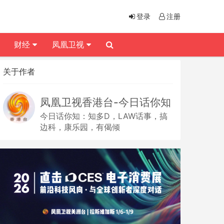
登录
注册
财经
凤凰卫视
关于作者
凤凰卫视香港台-今日话你知
今日话你知：知多D，LAW话事，搞
边科，康乐园，有偈倾