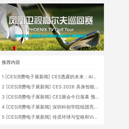
推荐内容
1
[
CES消费电子展新闻
]
CES透露的未来：AI、机器人与智能生活大爆发
2
[
CES消费电子展新闻
]
CES 2026 具身智能与创新领域 中国公司大放异彩
3
[
CES消费电子展新闻
]
CES展会今日落幕 预计2026行业收入将超五千亿美元
4
[
CES消费电子展新闻
]
深圳科创学院组团亮相CES 广受好评
5
[
CES消费电子展新闻
]
传丞环球与玺格和VibeLens共同推出全新耳机