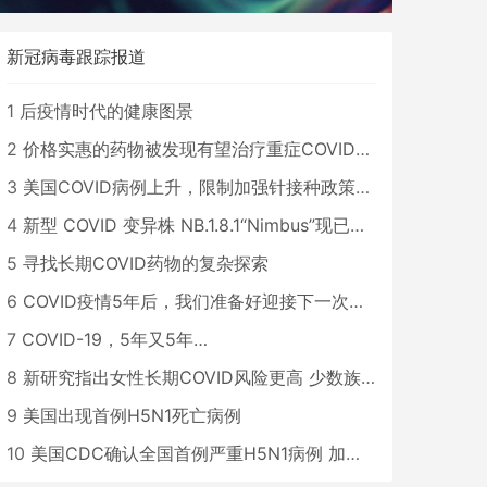
新冠病毒跟踪报道
1
后疫情时代的健康图景
2
价格实惠的药物被发现有望治疗重症COVID患者
3
美国COVID病例上升，限制加强针接种政策即将出台
4
新型 COVID 变异株 NB.1.8.1“Nimbus”现已在美国占据主导地位
5
寻找长期COVID药物的复杂探索
6
COVID疫情5年后，我们准备好迎接下一次大流行了吗？
7
COVID-19，5年又5年…
8
新研究指出女性长期COVID风险更高 少数族裔儿童存在差异
9
美国出现首例H5N1死亡病例
10
美国CDC确认全国首例严重H5N1病例 加州进入紧急状态