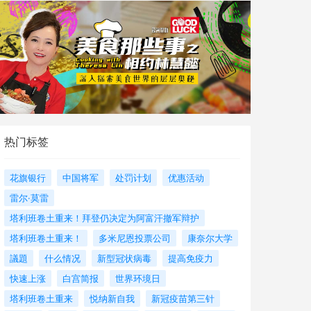
热门标签
花旗银行
中国将军
处罚计划
优惠活动
雷尔·莫雷
塔利班卷土重来！拜登仍决定为阿富汗撤军辩护
塔利班卷土重来！
多米尼恩投票公司
康奈尔大学
議題
什么情况
新型冠状病毒
提高免疫力
快速上涨
白宫简报
世界环境日
塔利班卷土重来
悦纳新自我
新冠疫苗第三针