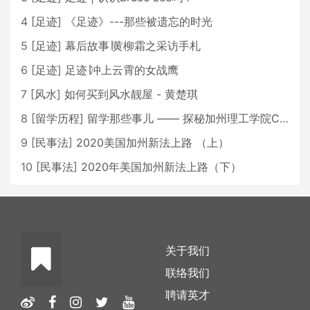
4
[
足迹
]
《足迹》---那些被遗忘的时光
5
[
足迹
]
幕后故事∣黄柳霜之采访手札
6
[
足迹
]
足迹∣冲上云霄的女战鹰
7
[
风水
]
如何买到风水靓屋 - 黄楚琪
8
[
留学历程
]
留学那些事儿 —— 探秘加州理工学院Caltech博士生活 [上集]
9
[
民事法
]
2020美国加州新法上路 （上）
10
[
民事法
]
2020年美国加州新法上路（下）
关于我们
联络我们
聘请英才