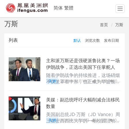
简体
繁體
T
o
g
万斯
首页
万斯
g
l
列表
默认
浏览次数
发布日期
e
n
a
v
主和派万斯还是强硬派鲁比奥？一场
i
伊朗战争，正选出美国下任掌舵人
g
随着伊朗战争的持续推进，这场硝烟
a
不仅笼罩着中东，也正成为华盛顿权
美洲
2026年04月10日
0 点赞
0
t
力更迭的试金石。特朗普已经在私下
评论
27829 浏览
i
询问顾问，谁才是更合适的接班人
o
美媒：副总统呼吁大幅削减合法移民
n
数量
美国副总统JD·万斯（JD Vance）周
三在密西西比大学的一场校园活动上
美洲
2025年10月31日
0 点赞
0
表示，美国“必须大幅削减总体移民
评论
2066 浏览