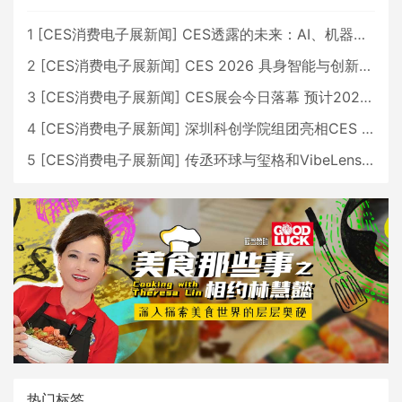
1
[
CES消费电子展新闻
]
CES透露的未来：AI、机器人与智能生活大爆发
2
[
CES消费电子展新闻
]
CES 2026 具身智能与创新领域 中国公司大放异彩
3
[
CES消费电子展新闻
]
CES展会今日落幕 预计2026行业收入将超五千亿美元
4
[
CES消费电子展新闻
]
深圳科创学院组团亮相CES 广受好评
5
[
CES消费电子展新闻
]
传丞环球与玺格和VibeLens共同推出全新耳机
热门标签