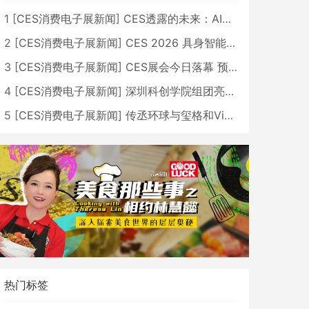
1
[
CES消费电子展新闻
]
CES透露的未来：AI、机器人与智能生活大爆发
2
[
CES消费电子展新闻
]
CES 2026 具身智能与创新领域 中国公司大放异彩
3
[
CES消费电子展新闻
]
CES展会今日落幕 预计2026行业收入将超五千亿美元
4
[
CES消费电子展新闻
]
深圳科创学院组团亮相CES 广受好评
5
[
CES消费电子展新闻
]
传丞环球与玺格和VibeLens共同推出全新耳机
热门标签