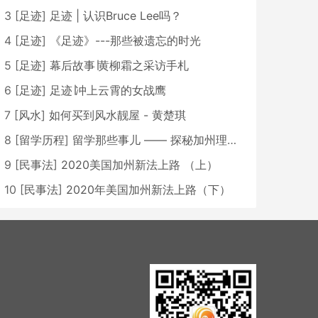
3
[
足迹
]
足迹 | 认识Bruce Lee吗？
4
[
足迹
]
《足迹》---那些被遗忘的时光
5
[
足迹
]
幕后故事∣黄柳霜之采访手札
6
[
足迹
]
足迹∣冲上云霄的女战鹰
7
[
风水
]
如何买到风水靓屋 - 黄楚琪
8
[
留学历程
]
留学那些事儿 —— 探秘加州理工学院Caltech博士生活 [上集]
9
[
民事法
]
2020美国加州新法上路 （上）
10
[
民事法
]
2020年美国加州新法上路（下）