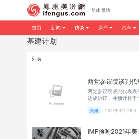
简体
繁體
首页
新闻
访谈
房产
汽车
基建计划
列表
两党参议院谈判代
两党参议院谈判代表表示，他
达成协议，并预计将于
州（Ohio）共和党参议
美洲
2021年07月28日
要问题达成一致，仍在
少数党领袖米奇·麦康奈尔（
IMF预测2021年