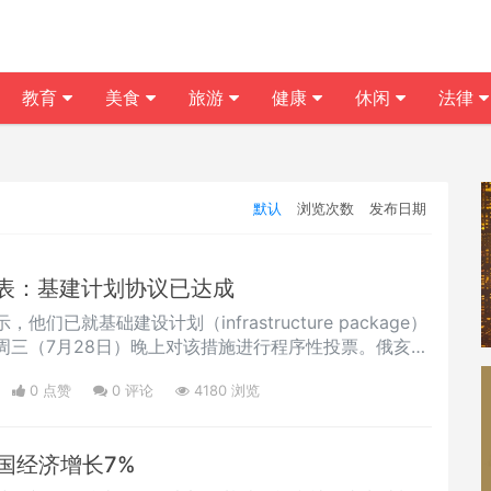
教育
美食
旅游
健康
休闲
法律
默认
浏览次数
发布日期
表：基建计划协议已达成
们已就基础建设计划（infrastructure package）
周三（7月28日）晚上对该措施进行程序性投票。俄亥俄
员罗伯·波特曼（Rob Portman）告诉记者，该组织就主
0 点赞
0
评论
4180 浏览
制定立法文本。波特曼在参与该交易的共和党人与参议院
Mitch McConnell）会面后表示：“我们准备向
美国经济增长7%