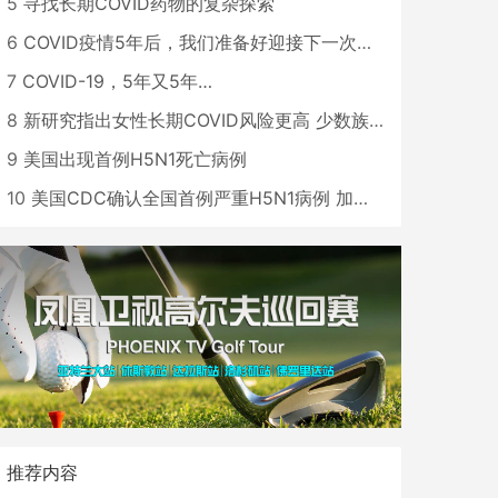
5
寻找长期COVID药物的复杂探索
6
COVID疫情5年后，我们准备好迎接下一次大流行了吗？
7
COVID-19，5年又5年…
8
新研究指出女性长期COVID风险更高 少数族裔儿童存在差异
9
美国出现首例H5N1死亡病例
10
美国CDC确认全国首例严重H5N1病例 加州进入紧急状态
推荐内容