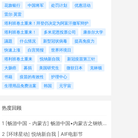
花旗银行
中国将军
处罚计划
优惠活动
雷尔·莫雷
塔利班卷土重来！拜登仍决定为阿富汗撤军辩护
塔利班卷土重来！
多米尼恩投票公司
康奈尔大学
議題
什么情况
新型冠状病毒
提高免疫力
快速上涨
白宫简报
世界环境日
塔利班卷土重来
悦纳新自我
新冠疫苗第三针
大肠癌
募捐
美国研究生
微软日本
克林顿
书籍
疫苗的有效性
护理中心
生理用品免费法案
韩国
元宇宙
热度回顾
1
[
畅游中国 - 内蒙古
]
畅游中国•内蒙古之钢铁骄子，魅力包头
2
[
环球星动
]
悦纳新自我 | AIF电影节