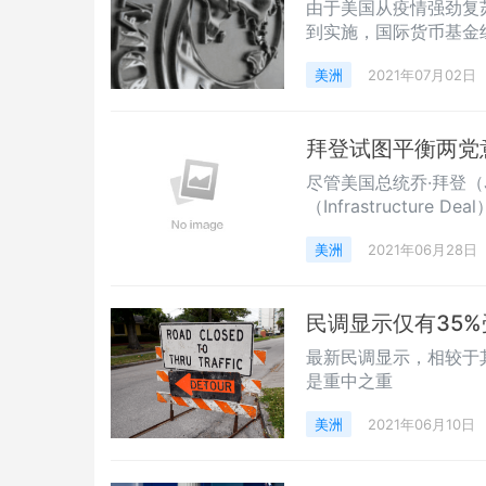
由于美国从疫情强劲复
到实施，国际货币基金组
美洲
2021年07月02日
拜登试图平衡两党
尽管美国总统乔·拜登（J
（Infrastructu
数党领袖米奇·麦康奈尔（
美洲
2021年06月28日
划的关键，但拜登的保证
登原本在周四（6月2
民调显示仅有35
最新民调显示，相较于
是重中之重
美洲
2021年06月10日