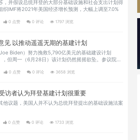
苏，并假设总统拜登的大部分基础设施和社会支出计划得
织IMF将2021年美国经济增长预测，大幅上调至7.0%
0 点赞
0
评论
1797 浏览
意见 以推动遥遥无期的基建计划
oe Biden）努力挽救5,790亿美元的基础建设计划
re Deal），但周一（6月28日）该计划仍然摇摇欲坠。参议院少
Mitch McConnell）可能掌握着在参议院达成基建计
0 点赞
0
评论
3658 浏览
对他来说还不足以同意该计划。图源：NBC News拜
4日）表示如果国会没有通过一项单独的、仅限于民主党
%受访者认为拜登基建计划很重要
其他议题，美国人并不认为总统拜登提出的基础设施法案
0 点赞
0
评论
1733 浏览