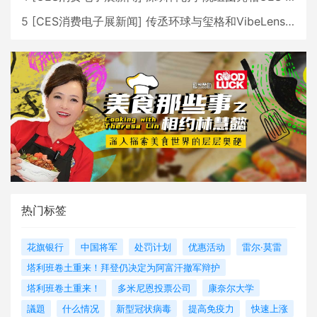
5
[
CES消费电子展新闻
]
传丞环球与玺格和VibeLens共同推出全新耳机
热门标签
花旗银行
中国将军
处罚计划
优惠活动
雷尔·莫雷
塔利班卷土重来！拜登仍决定为阿富汗撤军辩护
塔利班卷土重来！
多米尼恩投票公司
康奈尔大学
議題
什么情况
新型冠状病毒
提高免疫力
快速上涨