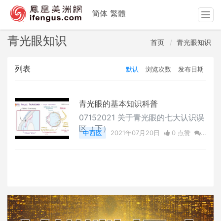
简体
繁體
T
o
g
青光眼知识
首页
青光眼知识
g
l
列表
默认
浏览次数
发布日期
e
n
a
v
青光眼的基本知识科普
i
07152021 关于青光眼的七大认识误
g
区（下）
中西医
2021年07月20日
0 点赞
a
0
评论
5684 浏览
t
i
o
n