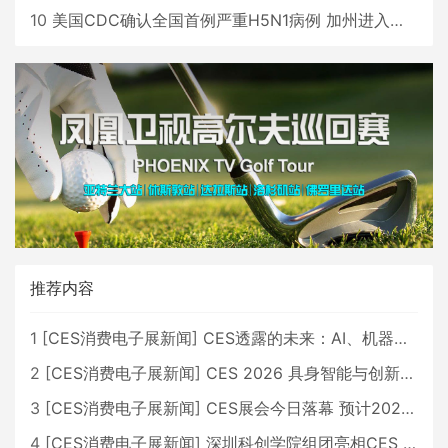
10
美国CDC确认全国首例严重H5N1病例 加州进入紧急状态
推荐内容
1
[
CES消费电子展新闻
]
CES透露的未来：AI、机器人与智能生活大爆发
2
[
CES消费电子展新闻
]
CES 2026 具身智能与创新领域 中国公司大放异彩
3
[
CES消费电子展新闻
]
CES展会今日落幕 预计2026行业收入将超五千亿美元
4
[
CES消费电子展新闻
]
深圳科创学院组团亮相CES 广受好评