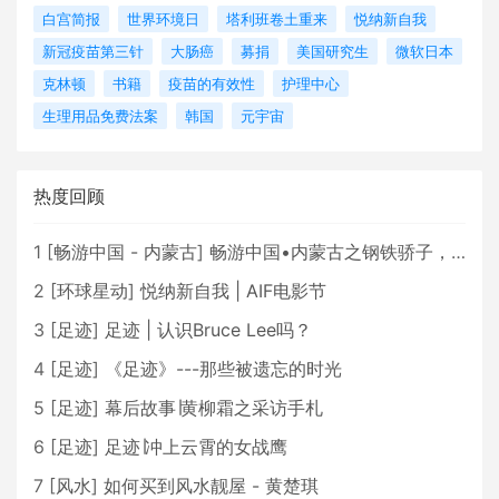
白宫简报
世界环境日
塔利班卷土重来
悦纳新自我
新冠疫苗第三针
大肠癌
募捐
美国研究生
微软日本
克林顿
书籍
疫苗的有效性
护理中心
生理用品免费法案
韩国
元宇宙
热度回顾
1
[
畅游中国 - 内蒙古
]
畅游中国•内蒙古之钢铁骄子，魅力包头
2
[
环球星动
]
悦纳新自我 | AIF电影节
3
[
足迹
]
足迹 | 认识Bruce Lee吗？
4
[
足迹
]
《足迹》---那些被遗忘的时光
5
[
足迹
]
幕后故事∣黄柳霜之采访手札
6
[
足迹
]
足迹∣冲上云霄的女战鹰
7
[
风水
]
如何买到风水靓屋 - 黄楚琪