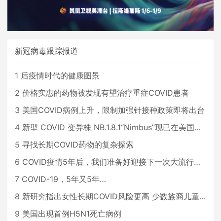
新冠病毒跟踪报道
1
后疫情时代的健康图景
2
价格实惠的药物被发现有望治疗重症COVID患者
3
美国COVID病例上升，限制加强针接种政策即将出台
4
新型 COVID 变异株 NB.1.8.1“Nimbus”现已在美国占据主导地位
5
寻找长期COVID药物的复杂探索
6
COVID疫情5年后，我们准备好迎接下一次大流行了吗？
7
COVID-19，5年又5年…
8
新研究指出女性长期COVID风险更高 少数族裔儿童存在差异
9
美国出现首例H5N1死亡病例