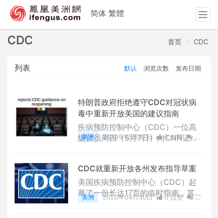
简体
繁體
T
o
g
CDC
首页
CDC
g
l
列表
默认
浏览次数
发布日期
e
n
a
v
特朗普政府拒绝遵守CDC对冠状病
i
毒中重新开放美国的建议指南
g
疾病预防控制中心（CDC）一位高
a
级官员周四（5月7日）向CNN证
美洲
2020年05月07日
0 点赞
0
t
实，特朗普政府将不会执行CDC对
评论
1886 浏览
i
重新开放美国拟议的一份长达17页的
o
CDC就重新开放各州发布指导草案
建议指南。
n
美国疾病预防控制中心（CDC）起
草了一份长达17页的临时指南，其中
美洲
2020年04月30日
0 点赞
0
详细介绍了在冠状病毒大流行期间企
评论
2290 浏览
业、学校、教堂、公共交通和其他组