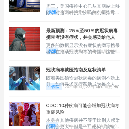
周三，美国疾控中心已从其网站上移
除了对这两种抗疟疾药的剂量指导意
美洲
2020年04月08日
0 点赞
0
见，并在新的指南上写明这两种药物
评论
2036 浏览
正在进行临床试验研究。
最新预测：25％至50％的冠状病毒
携带者没有症状，并会感染给他人
更多的数据显示没有症状的病毒携带
者正在推动冠状病毒的传播，这使美
美洲
2020年04月01日
2 点赞
0
国政府重新考虑公众是否应该戴口
评论
2727 浏览
罩。
冠状病毒就医指南及症状清单
随着美国确诊冠状病毒的病例不断上
升，如何寻求医疗帮助成为每个人最
中西医
2020年03月23日
0 点赞
关心的问题。 以下文章整理了CDC
0
评论
2374 浏览
及CNN公布的资料，将向读者科普
新型冠状病毒的症状，及如何寻求检
CDC: 10种疾病可能会增加冠状病毒
测和医疗帮助。
重症风险
本身有其他疾病并不等于比别人感染
的机会更大，但是一旦感染，病症可
国际
2020年03月12日
1 点赞
0