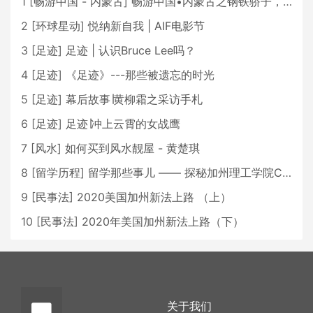
1
[
畅游中国 - 内蒙古
]
畅游中国•内蒙古之钢铁骄子，魅力包头
2
[
环球星动
]
悦纳新自我 | AIF电影节
3
[
足迹
]
足迹 | 认识Bruce Lee吗？
4
[
足迹
]
《足迹》---那些被遗忘的时光
5
[
足迹
]
幕后故事∣黄柳霜之采访手札
6
[
足迹
]
足迹∣冲上云霄的女战鹰
7
[
风水
]
如何买到风水靓屋 - 黄楚琪
8
[
留学历程
]
留学那些事儿 —— 探秘加州理工学院Caltech博士生活 [上集]
9
[
民事法
]
2020美国加州新法上路 （上）
10
[
民事法
]
2020年美国加州新法上路（下）
关于我们