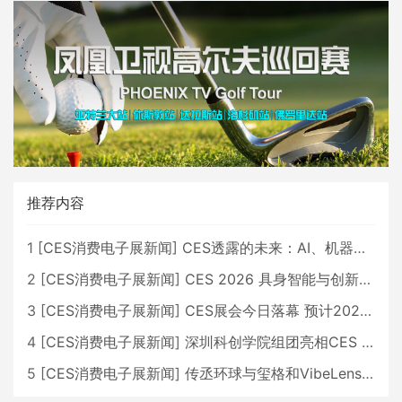
推荐内容
1
[
CES消费电子展新闻
]
CES透露的未来：AI、机器人与智能生活大爆发
2
[
CES消费电子展新闻
]
CES 2026 具身智能与创新领域 中国公司大放异彩
3
[
CES消费电子展新闻
]
CES展会今日落幕 预计2026行业收入将超五千亿美元
4
[
CES消费电子展新闻
]
深圳科创学院组团亮相CES 广受好评
5
[
CES消费电子展新闻
]
传丞环球与玺格和VibeLens共同推出全新耳机