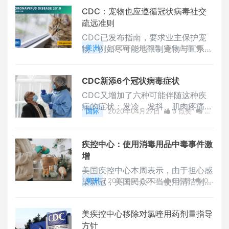
织应如何安全地逐步重新开放。
CDC：宠物也应遵循冠状病毒社交
疏远准则
CDC已发布指南，要求业主保护宠
物，例如尽可能地限制宠物与直系家
美洲
2020年04月29日
0 点赞
0
庭以外的人和其他动物的互动、将猫
评论
2438 浏览
保持在室内、避免前往狗公园、遛狗
CDC新添6个冠状病毒症状
时确保其他人和动物至少保持六英寸
的距离等措施。
CDC又增加了六种可能伴随这种疾
病的症状：发冷、发抖、肌肉疼痛、
国际
2020年04月27日
0 点赞
0
头痛、喉咙痛、和味觉或嗅觉丧失。
评论
2187 浏览
疾控中心：使用消毒用品中毒事件激
增
美国疾控中心本周表示，由于担心感
染新冠，美国民众不当使用清洁剂和
美洲
2020年04月21日
0 点赞
0
漂白剂而引发中毒的事件有所增加。
评论
2134 浏览
美疾控中心移除对氯喹用药剂量指导
方针