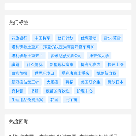
热门标签
花旗银行
中国将军
处罚计划
优惠活动
雷尔·莫雷
塔利班卷土重来！拜登仍决定为阿富汗撤军辩护
塔利班卷土重来！
多米尼恩投票公司
康奈尔大学
議題
什么情况
新型冠状病毒
提高免疫力
快速上涨
白宫简报
世界环境日
塔利班卷土重来
悦纳新自我
新冠疫苗第三针
大肠癌
募捐
美国研究生
微软日本
克林顿
书籍
疫苗的有效性
护理中心
生理用品免费法案
韩国
元宇宙
热度回顾