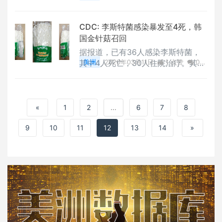
能更严重。
评论
2626 浏览
CDC: 李斯特菌感染暴发至4死，韩
国金针菇召回
据报道，已有36人感染李斯特菌，
其中4人死亡，30人住院治疗。其中
美洲
2020年03月11日
1 点赞
0
6例患者为孕妇，已造成2名胎儿流
评论
6616 浏览
产。
«
1
2
...
6
7
8
9
10
11
12
13
14
»