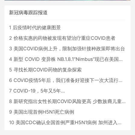
新冠病毒跟踪报道
1
后疫情时代的健康图景
2
价格实惠的药物被发现有望治疗重症COVID患者
3
美国COVID病例上升，限制加强针接种政策即将出台
4
新型 COVID 变异株 NB.1.8.1“Nimbus”现已在美国占据主导地位
5
寻找长期COVID药物的复杂探索
6
COVID疫情5年后，我们准备好迎接下一次大流行了吗？
7
COVID-19，5年又5年…
8
新研究指出女性长期COVID风险更高 少数族裔儿童存在差异
9
美国出现首例H5N1死亡病例
10
美国CDC确认全国首例严重H5N1病例 加州进入紧急状态