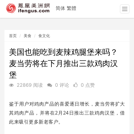
简体
繁體
T
o
g
g
首页
美食
食文化
l
e
n
美国也能吃到麦辣鸡腿堡来吗？
a
麦当劳将在下月推出三款鸡肉汉
v
i
堡
g
a
22869 阅读
0 评论
0 点赞
t
i
o
鉴于用户对鸡肉产品的喜爱逐日增长，麦当劳将扩大
n
其鸡肉产品，并将在2月24日推出三款鸡肉汉堡，借
此来吸引更多新老客户。