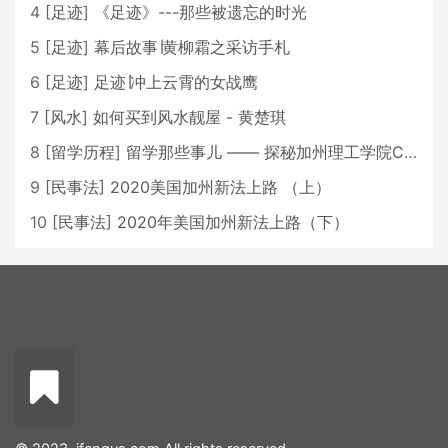
4
[
足迹
]
《足迹》---那些被遗忘的时光
5
[
足迹
]
幕后故事∣黄柳霜之采访手札
6
[
足迹
]
足迹∣冲上云霄的女战鹰
7
[
风水
]
如何买到风水靓屋 - 黄楚琪
8
[
留学历程
]
留学那些事儿 —— 探秘加州理工学院Caltech博士生活 [上集]
9
[
民事法
]
2020美国加州新法上路 （上）
10
[
民事法
]
2020年美国加州新法上路（下）