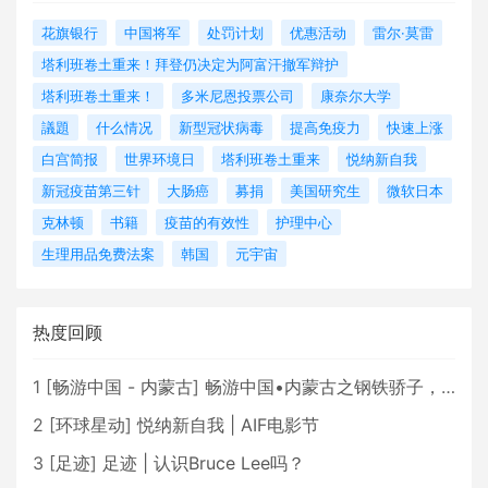
花旗银行
中国将军
处罚计划
优惠活动
雷尔·莫雷
塔利班卷土重来！拜登仍决定为阿富汗撤军辩护
塔利班卷土重来！
多米尼恩投票公司
康奈尔大学
議題
什么情况
新型冠状病毒
提高免疫力
快速上涨
白宫简报
世界环境日
塔利班卷土重来
悦纳新自我
新冠疫苗第三针
大肠癌
募捐
美国研究生
微软日本
克林顿
书籍
疫苗的有效性
护理中心
生理用品免费法案
韩国
元宇宙
热度回顾
1
[
畅游中国 - 内蒙古
]
畅游中国•内蒙古之钢铁骄子，魅力包头
2
[
环球星动
]
悦纳新自我 | AIF电影节
3
[
足迹
]
足迹 | 认识Bruce Lee吗？