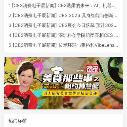
1
[
CES消费电子展新闻
]
CES透露的未来：AI、机器人与智能生活大爆发
2
[
CES消费电子展新闻
]
CES 2026 具身智能与创新领域 中国公司大放异彩
3
[
CES消费电子展新闻
]
CES展会今日落幕 预计2026行业收入将超五千亿美元
4
[
CES消费电子展新闻
]
深圳科创学院组团亮相CES 广受好评
5
[
CES消费电子展新闻
]
传丞环球与玺格和VibeLens共同推出全新耳机
热门标签