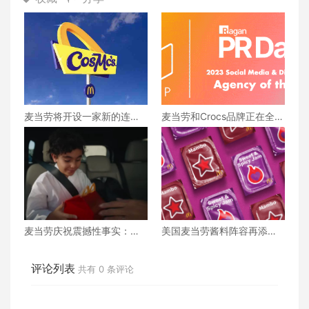
麦当劳将开设一家新的连锁
麦当劳和Crocs品牌正在全球
餐厅CosMc's 第一家门店在
联手合作，共同推出系列产
这里...
品， 独具匠心的设计让粉丝
们的热情再次飙升
麦当劳庆祝震撼性事实：有
美国麦当劳酱料阵容再添两
八分之一的美国人曾在金色
款新成员：抓紧时间尝鲜请
拱门下任职
早
评论列表
共有
0
条评论