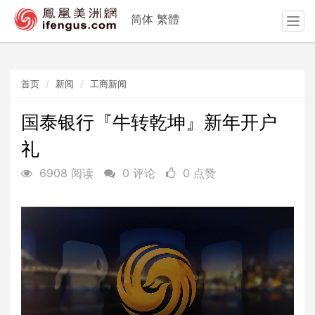
简体
繁體
T
o
g
g
首页
新闻
工商新闻
l
e
n
国泰银行『牛转乾坤』新年开户
a
礼
v
i
6908 阅读
0 评论
0 点赞
g
a
t
i
o
n