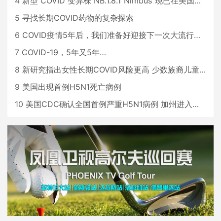
4
新型 COVID 变异株 NB.1.8.1“Nimbus”现已在美国占据主导地位
5
寻找长期COVID药物的复杂探索
6
COVID疫情5年后，我们准备好迎接下一次大流行了吗？
7
COVID-19，5年又5年…
8
新研究指出女性长期COVID风险更高 少数族裔儿童存在差异
9
美国出现首例H5N1死亡病例
10
美国CDC确认全国首例严重H5N1病例 加州进入紧急状态