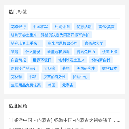
热门标签
花旗银行
中国将军
处罚计划
优惠活动
雷尔·莫雷
塔利班卷土重来！拜登仍决定为阿富汗撤军辩护
塔利班卷土重来！
多米尼恩投票公司
康奈尔大学
議題
什么情况
新型冠状病毒
提高免疫力
快速上涨
白宫简报
世界环境日
塔利班卷土重来
悦纳新自我
新冠疫苗第三针
大肠癌
募捐
美国研究生
微软日本
克林顿
书籍
疫苗的有效性
护理中心
生理用品免费法案
韩国
元宇宙
热度回顾
1
[
畅游中国 - 内蒙古
]
畅游中国•内蒙古之钢铁骄子，魅力包头