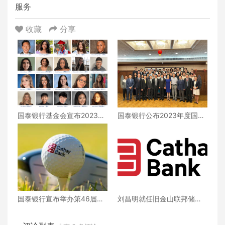
服务
收藏
分享
国泰银行基金会宣布2023年
国泰银行公布2023年度国泰
奖学金得主 支持教育发展，
银行奖学金获奖名单
培育未来领袖
国泰银行宣布举办第46届年
刘昌明就任旧金山联邦储备
度慈善高尔夫球赛
银行洛杉矶分行董事局 并当
选旧金山联邦住房贷款银行
的加州董事局董事