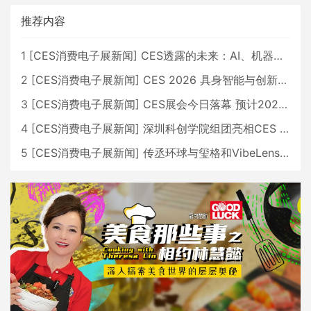
推荐内容
1
[
CES消费电子展新闻
]
CES透露的未来：AI、机器人与智能生活大爆发
2
[
CES消费电子展新闻
]
CES 2026 具身智能与创新领域 中国公司大放异彩
3
[
CES消费电子展新闻
]
CES展会今日落幕 预计2026行业收入将超五千亿美元
4
[
CES消费电子展新闻
]
深圳科创学院组团亮相CES 广受好评
5
[
CES消费电子展新闻
]
传丞环球与玺格和VibeLens共同推出全新耳机