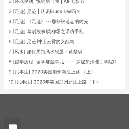
2
[
环球星动
]
悦纳新自我 | AIF电影节
3
[
足迹
]
足迹 | 认识Bruce Lee吗？
4
[
足迹
]
《足迹》---那些被遗忘的时光
5
[
足迹
]
幕后故事∣黄柳霜之采访手札
6
[
足迹
]
足迹∣冲上云霄的女战鹰
7
[
风水
]
如何买到风水靓屋 - 黄楚琪
8
[
留学历程
]
留学那些事儿 —— 探秘加州理工学院Caltech博士生活 [上集]
9
[
民事法
]
2020美国加州新法上路 （上）
10
[
民事法
]
2020年美国加州新法上路（下）