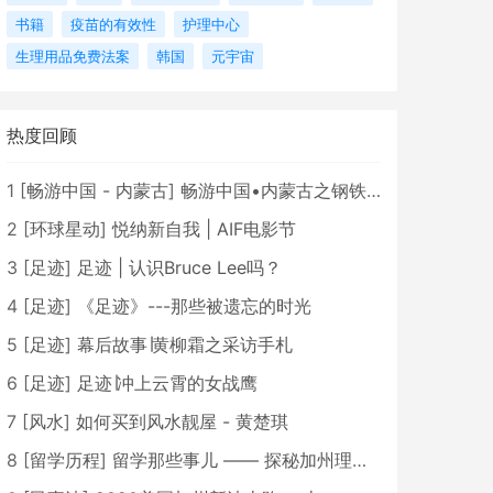
书籍
疫苗的有效性
护理中心
生理用品免费法案
韩国
元宇宙
热度回顾
1
[
畅游中国 - 内蒙古
]
畅游中国•内蒙古之钢铁骄子，魅力包头
2
[
环球星动
]
悦纳新自我 | AIF电影节
3
[
足迹
]
足迹 | 认识Bruce Lee吗？
4
[
足迹
]
《足迹》---那些被遗忘的时光
5
[
足迹
]
幕后故事∣黄柳霜之采访手札
6
[
足迹
]
足迹∣冲上云霄的女战鹰
7
[
风水
]
如何买到风水靓屋 - 黄楚琪
8
[
留学历程
]
留学那些事儿 —— 探秘加州理工学院Caltech博士生活 [上集]