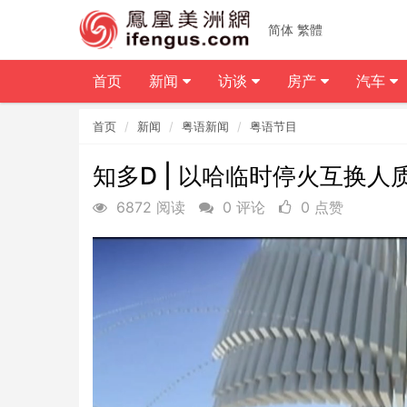
简体
繁體
首页
新闻
访谈
房产
汽车
首页
新闻
粤语新闻
粤语节目
知多D | 以哈临时停火互换
6872 阅读
0 评论
0 点赞