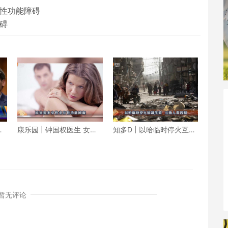
有性功能障碍
障碍
克
康乐园 | 钟国权医生 女性
知多D | 以哈临时停火互换
也有性功能障碍
人质囚犯 朝鲜成功发射军
事侦察卫星
暂无评论