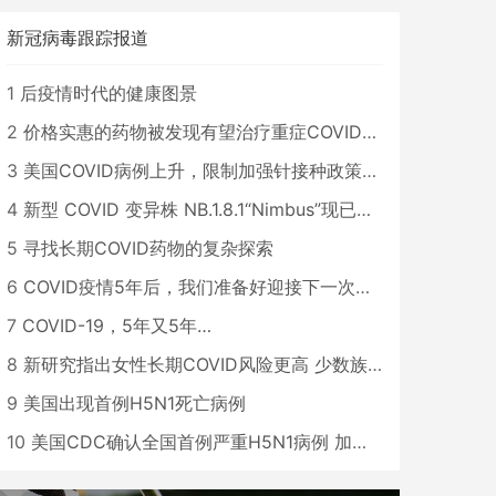
新冠病毒跟踪报道
1
后疫情时代的健康图景
2
价格实惠的药物被发现有望治疗重症COVID患者
3
美国COVID病例上升，限制加强针接种政策即将出台
4
新型 COVID 变异株 NB.1.8.1“Nimbus”现已在美国占据主导地位
5
寻找长期COVID药物的复杂探索
6
COVID疫情5年后，我们准备好迎接下一次大流行了吗？
7
COVID-19，5年又5年…
8
新研究指出女性长期COVID风险更高 少数族裔儿童存在差异
9
美国出现首例H5N1死亡病例
10
美国CDC确认全国首例严重H5N1病例 加州进入紧急状态