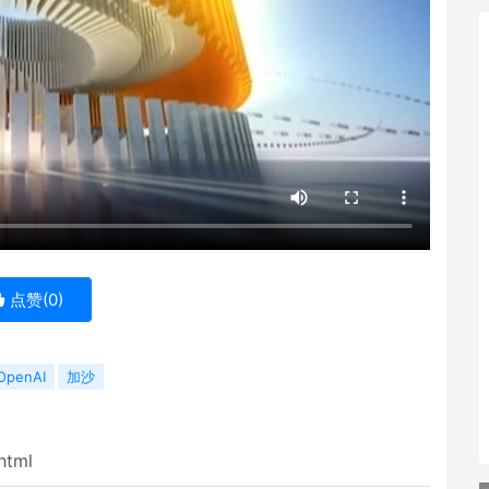
点赞(
0
)
OpenAI
加沙
html