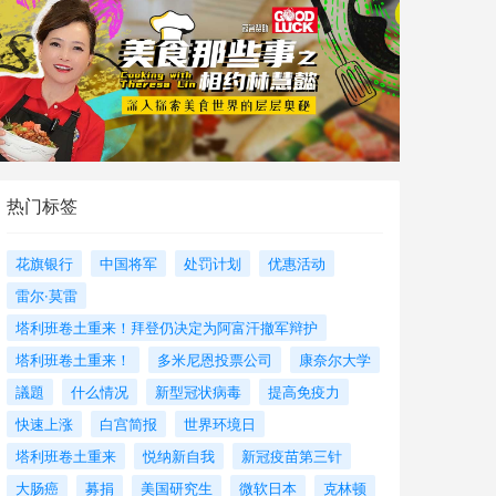
热门标签
花旗银行
中国将军
处罚计划
优惠活动
雷尔·莫雷
塔利班卷土重来！拜登仍决定为阿富汗撤军辩护
塔利班卷土重来！
多米尼恩投票公司
康奈尔大学
議題
什么情况
新型冠状病毒
提高免疫力
快速上涨
白宫简报
世界环境日
塔利班卷土重来
悦纳新自我
新冠疫苗第三针
大肠癌
募捐
美国研究生
微软日本
克林顿