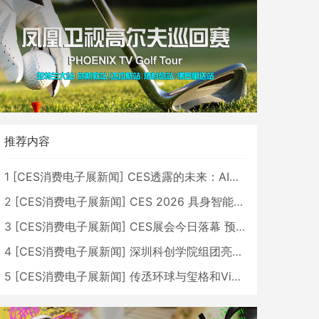
推荐内容
1
[
CES消费电子展新闻
]
CES透露的未来：AI、机器人与智能生活大爆发
2
[
CES消费电子展新闻
]
CES 2026 具身智能与创新领域 中国公司大放异彩
3
[
CES消费电子展新闻
]
CES展会今日落幕 预计2026行业收入将超五千亿美元
4
[
CES消费电子展新闻
]
深圳科创学院组团亮相CES 广受好评
5
[
CES消费电子展新闻
]
传丞环球与玺格和VibeLens共同推出全新耳机