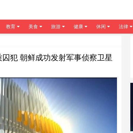
教育
美食
旅游
健康
休闲
法律
人质囚犯 朝鲜成功发射军事侦察卫星