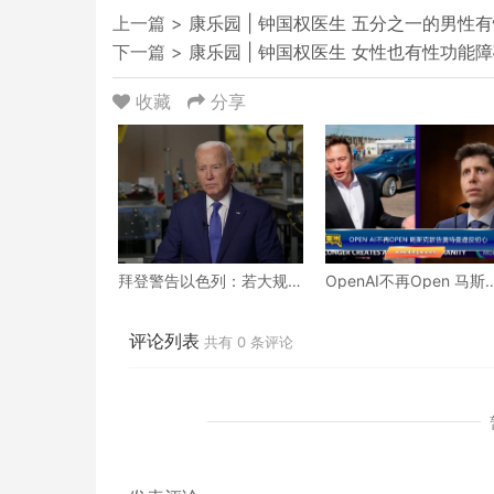
上一篇 >
康乐园 | 钟国权医生 五分之一的男性
下一篇 >
康乐园 | 钟国权医生 女性也有性功能
收藏
分享
拜登警告以色列：若大规
OpenAI不再Open 马斯
模入侵拉法就停止以军的
状告奥特曼违反初心
武器支援
评论列表
共有
0
条评论