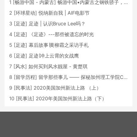
1
[
畅游中国 - 内蒙古
]
畅游中国•内蒙古之钢铁骄子，魅力包头
2
[
环球星动
]
悦纳新自我 | AIF电影节
3
[
足迹
]
足迹 | 认识Bruce Lee吗？
4
[
足迹
]
《足迹》---那些被遗忘的时光
5
[
足迹
]
幕后故事∣黄柳霜之采访手札
6
[
足迹
]
足迹∣冲上云霄的女战鹰
7
[
风水
]
如何买到风水靓屋 - 黄楚琪
8
[
留学历程
]
留学那些事儿 —— 探秘加州理工学院Caltech博士生活 [上集]
9
[
民事法
]
2020美国加州新法上路 （上）
10
[
民事法
]
2020年美国加州新法上路（下）