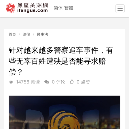
简体
繁體
T
o
g
g
首页
法律
民事法
l
e
n
针对越来越多警察追车事件，有
a
些无辜百姓遭殃是否能寻求赔
v
i
偿？
g
a
14758 阅读
0 评论
0 点赞
t
i
o
n