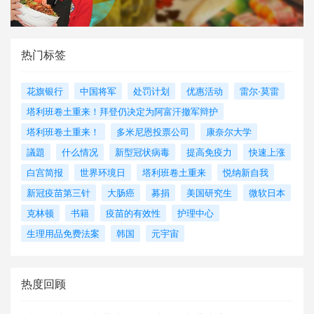
热门标签
花旗银行
中国将军
处罚计划
优惠活动
雷尔·莫雷
塔利班卷土重来！拜登仍决定为阿富汗撤军辩护
塔利班卷土重来！
多米尼恩投票公司
康奈尔大学
議題
什么情况
新型冠状病毒
提高免疫力
快速上涨
白宫简报
世界环境日
塔利班卷土重来
悦纳新自我
新冠疫苗第三针
大肠癌
募捐
美国研究生
微软日本
克林顿
书籍
疫苗的有效性
护理中心
生理用品免费法案
韩国
元宇宙
热度回顾