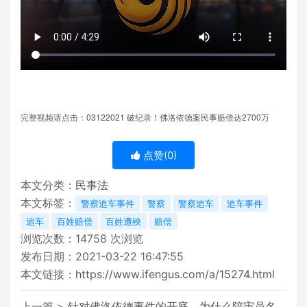
03122021
2700
完整视频请点击：
破纪录！佛洛依德案民事赔偿达
万
点赞(
0
)
本文分类：
民事法
本文标签：
警察追车事件
警察
警察追车
追车事件
追车
百姓赔偿
百姓遭殃
赔偿
浏览次数：
14758
次浏览
发布日期：2021-03-22 16:47:55
本文链接：
https://www.ifengus.com/a/15274.html
上一篇 >
针对佛洛依德事件的开庭，为什么陪审员名