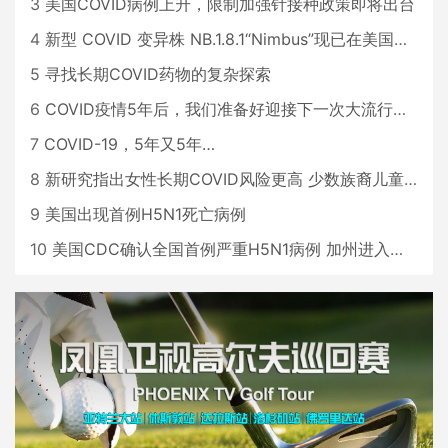
3
美国COVID病例上升，限制加强针接种政策即将出台
4
新型 COVID 变异株 NB.1.8.1“Nimbus”现已在美国占据主导地位
5
寻找长期COVID药物的复杂探索
6
COVID疫情5年后，我们准备好迎接下一次大流行了吗？
7
COVID-19，5年又5年…
8
新研究指出女性长期COVID风险更高 少数族裔儿童存在差异
9
美国出现首例H5N1死亡病例
10
美国CDC确认全国首例严重H5N1病例 加州进入紧急状态