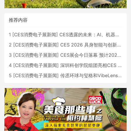
推荐内容
1
[
CES消费电子展新闻
]
CES透露的未来：AI、机器人与智能生活大爆发
2
[
CES消费电子展新闻
]
CES 2026 具身智能与创新领域 中国公司大放异彩
3
[
CES消费电子展新闻
]
CES展会今日落幕 预计2026行业收入将超五千亿美元
4
[
CES消费电子展新闻
]
深圳科创学院组团亮相CES 广受好评
5
[
CES消费电子展新闻
]
传丞环球与玺格和VibeLens共同推出全新耳机