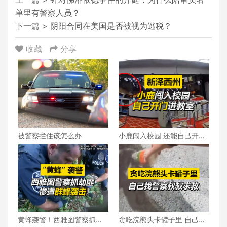
单里有警察人员？
下一篇 >
阴阳合同在美国是否被视为逃税？
收藏
分享
被警察拦住该怎么办
小鹿闯入校园 还能自己开门
进教室
黄蜂袭警！西雅图警察抓劫
贪吃浣熊头卡罐子里 自己找