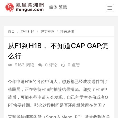
简体
繁體
T
o
g
g
首页
花生社区
好文推荐
移民法律
l
e
n
从F1到H1B， 不知道CAP GAP怎
a
么行
v
i
9163 阅读
0 评论
0 点赞
g
a
t
今年申请H1B的各位申请人，想必都已经成功递件到了
i
移民局，正在等待H1B的抽签结果揭晓。递交了H1B申
o
n
请后，可能有些申请人会发现，自己的学生身份或者O
PT快要过期。那么这段时间是否还能继续留在美国？
宋和孟律师事务所（Song & Meng, PC）常常收到有关