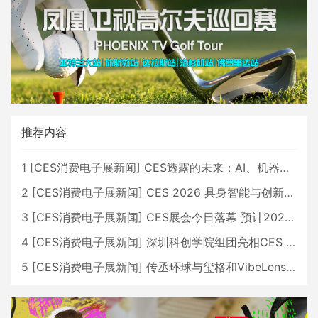
推荐内容
1
[
CES消费电子展新闻
]
CES透露的未来：AI、机器人与智能生活大爆发
2
[
CES消费电子展新闻
]
CES 2026 具身智能与创新领域 中国公司大放异彩
3
[
CES消费电子展新闻
]
CES展会今日落幕 预计2026行业收入将超五千亿美元
4
[
CES消费电子展新闻
]
深圳科创学院组团亮相CES 广受好评
5
[
CES消费电子展新闻
]
传丞环球与玺格和VibeLens共同推出全新耳机