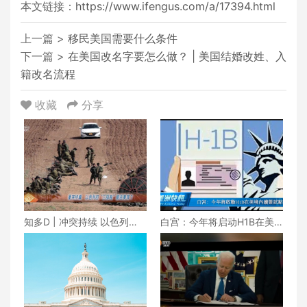
本文链接：
https://www.ifengus.com/a/17394.html
上一篇 >
移民美国需要什么条件
下一篇 >
在美国改名字要怎么做？ | 美国结婚改姓、入
籍改名流程
收藏
分享
知多D | 冲突持续 以色列
白宫：今年将启动H1B在美
的“三部曲”能否奏效？美国众
境内续签试点计划
议院议长人选再度悬空