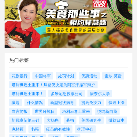
热门标签
花旗银行
中国将军
处罚计划
优惠活动
雷尔·莫雷
塔利班卷土重来！拜登仍决定为阿富汗撤军辩护
塔利班卷土重来！
多米尼恩投票公司
康奈尔大学
議題
什么情况
新型冠状病毒
提高免疫力
快速上涨
白宫简报
世界环境日
塔利班卷土重来
悦纳新自我
新冠疫苗第三针
大肠癌
募捐
美国研究生
微软日本
克林顿
书籍
疫苗的有效性
护理中心