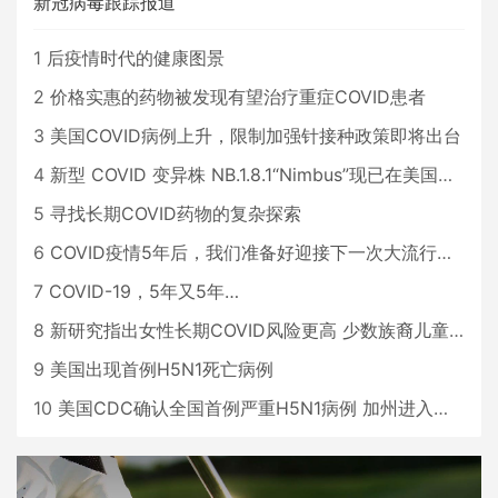
新冠病毒跟踪报道
1
后疫情时代的健康图景
2
价格实惠的药物被发现有望治疗重症COVID患者
3
美国COVID病例上升，限制加强针接种政策即将出台
4
新型 COVID 变异株 NB.1.8.1“Nimbus”现已在美国占据主导地位
5
寻找长期COVID药物的复杂探索
6
COVID疫情5年后，我们准备好迎接下一次大流行了吗？
7
COVID-19，5年又5年…
8
新研究指出女性长期COVID风险更高 少数族裔儿童存在差异
9
美国出现首例H5N1死亡病例
10
美国CDC确认全国首例严重H5N1病例 加州进入紧急状态