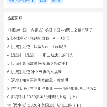
生理用品免费法案
韩国
元宇宙
热度回顾
1
[
畅游中国 - 内蒙古
]
畅游中国•内蒙古之钢铁骄子，魅力包头
2
[
环球星动
]
悦纳新自我 | AIF电影节
3
[
足迹
]
足迹 | 认识Bruce Lee吗？
4
[
足迹
]
《足迹》---那些被遗忘的时光
5
[
足迹
]
幕后故事∣黄柳霜之采访手札
6
[
足迹
]
足迹∣冲上云霄的女战鹰
7
[
风水
]
如何买到风水靓屋 - 黄楚琪
8
[
留学历程
]
留学那些事儿 —— 探秘加州理工学院Caltech博士生活 [上集]
9
[
民事法
]
2020美国加州新法上路 （上）
10
[
民事法
]
2020年美国加州新法上路（下）