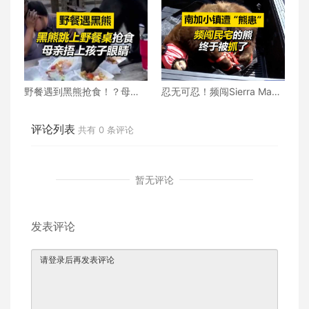
野餐遇到黑熊抢食！？母亲
忍无可忍！频闯Sierra Madr
立刻捂上孩子眼睛
e民宅的熊终于被抓了
评论列表
共有
0
条评论
暂无评论
发表评论