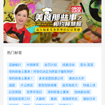
热门标签
花旗银行
中国将军
处罚计划
优惠活动
雷尔·莫雷
塔利班卷土重来！拜登仍决定为阿富汗撤军辩护
塔利班卷土重来！
多米尼恩投票公司
康奈尔大学
議題
什么情况
新型冠状病毒
提高免疫力
快速上涨
白宫简报
世界环境日
塔利班卷土重来
悦纳新自我
新冠疫苗第三针
大肠癌
募捐
美国研究生
微软日本