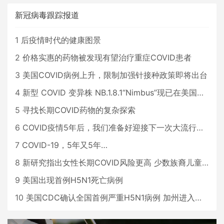
新冠病毒跟踪报道
1
后疫情时代的健康图景
2
价格实惠的药物被发现有望治疗重症COVID患者
3
美国COVID病例上升，限制加强针接种政策即将出台
4
新型 COVID 变异株 NB.1.8.1“Nimbus”现已在美国占据主导地位
5
寻找长期COVID药物的复杂探索
6
COVID疫情5年后，我们准备好迎接下一次大流行了吗？
7
COVID-19，5年又5年…
8
新研究指出女性长期COVID风险更高 少数族裔儿童存在差异
9
美国出现首例H5N1死亡病例
10
美国CDC确认全国首例严重H5N1病例 加州进入紧急状态