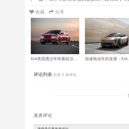
收藏
分享
KIA美国透过年终募款活动
加速电动车的发展：KIA
和创意活动继续帮助ST.
2023 年洛杉矶车展上推
JUDE儿童研究医院「加速
全电动 EV3、EV4 概念
公益」
型
评论列表
共有
0
条评论
发表评论