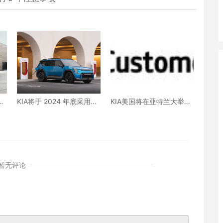
在
KIA将于 2024 年底采用北
KIA美国将在亚特兰大举办
出
美充电标准
免费防盗软件升级活动
车
暂无评论