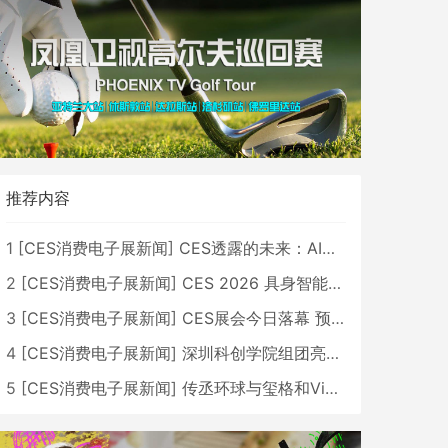
推荐内容
1
[
CES消费电子展新闻
]
CES透露的未来：AI、机器人与智能生活大爆发
2
[
CES消费电子展新闻
]
CES 2026 具身智能与创新领域 中国公司大放异彩
3
[
CES消费电子展新闻
]
CES展会今日落幕 预计2026行业收入将超五千亿美元
4
[
CES消费电子展新闻
]
深圳科创学院组团亮相CES 广受好评
5
[
CES消费电子展新闻
]
传丞环球与玺格和VibeLens共同推出全新耳机