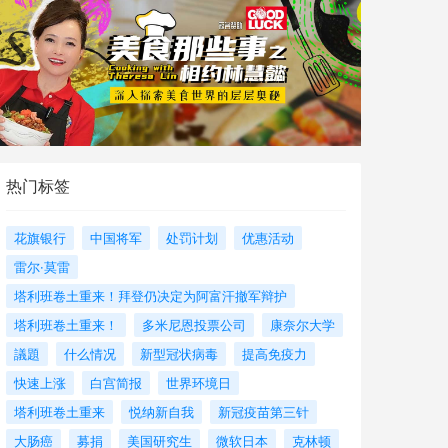
热门标签
花旗银行
中国将军
处罚计划
优惠活动
雷尔·莫雷
塔利班卷土重来！拜登仍决定为阿富汗撤军辩护
塔利班卷土重来！
多米尼恩投票公司
康奈尔大学
議題
什么情况
新型冠状病毒
提高免疫力
快速上涨
白宫简报
世界环境日
塔利班卷土重来
悦纳新自我
新冠疫苗第三针
大肠癌
募捐
美国研究生
微软日本
克林顿