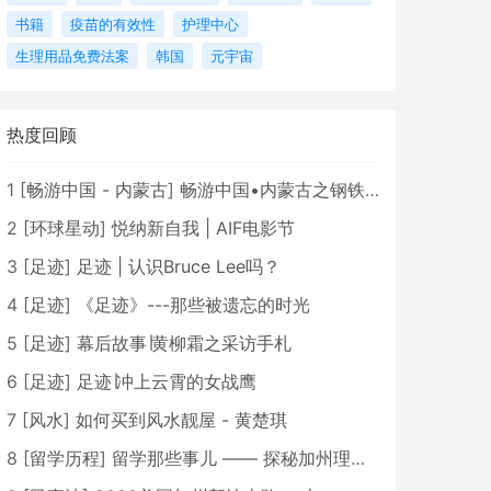
书籍
疫苗的有效性
护理中心
生理用品免费法案
韩国
元宇宙
热度回顾
1
[
畅游中国 - 内蒙古
]
畅游中国•内蒙古之钢铁骄子，魅力包头
2
[
环球星动
]
悦纳新自我 | AIF电影节
3
[
足迹
]
足迹 | 认识Bruce Lee吗？
4
[
足迹
]
《足迹》---那些被遗忘的时光
5
[
足迹
]
幕后故事∣黄柳霜之采访手札
6
[
足迹
]
足迹∣冲上云霄的女战鹰
7
[
风水
]
如何买到风水靓屋 - 黄楚琪
8
[
留学历程
]
留学那些事儿 —— 探秘加州理工学院Caltech博士生活 [上集]