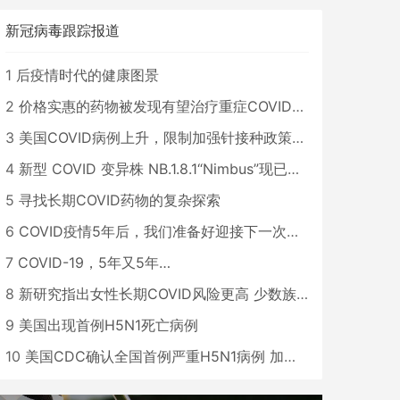
新冠病毒跟踪报道
1
后疫情时代的健康图景
2
价格实惠的药物被发现有望治疗重症COVID患者
3
美国COVID病例上升，限制加强针接种政策即将出台
4
新型 COVID 变异株 NB.1.8.1“Nimbus”现已在美国占据主导地位
5
寻找长期COVID药物的复杂探索
6
COVID疫情5年后，我们准备好迎接下一次大流行了吗？
7
COVID-19，5年又5年…
8
新研究指出女性长期COVID风险更高 少数族裔儿童存在差异
9
美国出现首例H5N1死亡病例
10
美国CDC确认全国首例严重H5N1病例 加州进入紧急状态