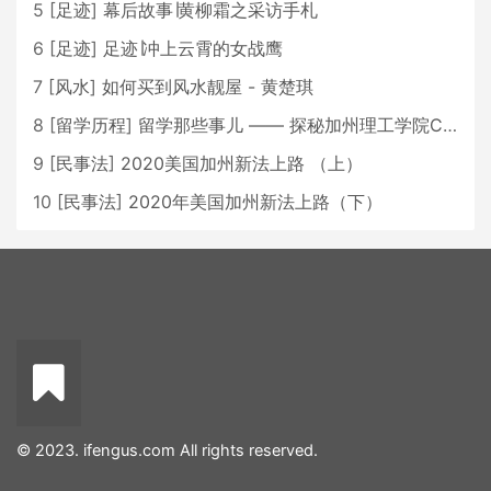
5
[
足迹
]
幕后故事∣黄柳霜之采访手札
6
[
足迹
]
足迹∣冲上云霄的女战鹰
7
[
风水
]
如何买到风水靓屋 - 黄楚琪
8
[
留学历程
]
留学那些事儿 —— 探秘加州理工学院Caltech博士生活 [上集]
9
[
民事法
]
2020美国加州新法上路 （上）
10
[
民事法
]
2020年美国加州新法上路（下）
© 2023. ifengus.com All rights reserved.