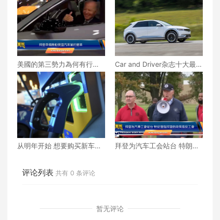
美國的第三勢力為何有行無
Car and Driver杂志十大最佳
市？
卡车与休旅车榜单
从明年开始 想要购买新车或
拜登为汽车工会站台 特朗普
二手电动汽车或插电式混合
指拜登的政策是反工会
动力汽车的人将能够在购买
时获得美国政府的所得税抵
评论列表
共有
0
条评论
免
暂无评论