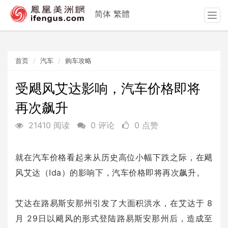
简体
繁體
T
o
g
g
首页
汽车
购车攻略
l
e
n
受飓风艾达影响，汽车价格即将
a
再次飙升
v
i
21410 阅读
0 评论
0 点赞
g
a
t
就在汽车价格看起来从历史高位小幅下跌之际，在飓
i
风艾达（Ida）的影响下，汽车价格即将再次飙升。
o
n
艾达在路易斯安那州引发了大面积洪水，在艾达于 8
月 29日以飓风的形式登陆路易斯安那州后，造成至