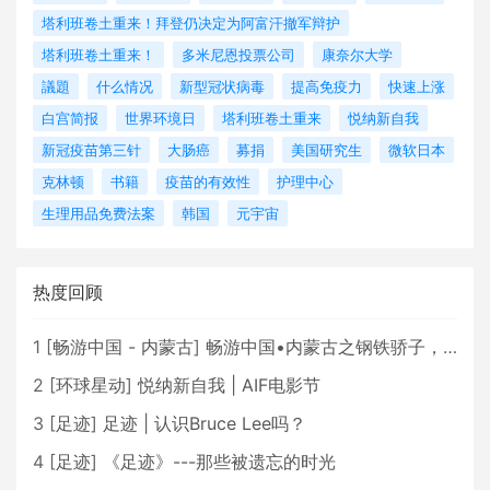
塔利班卷土重来！拜登仍决定为阿富汗撤军辩护
塔利班卷土重来！
多米尼恩投票公司
康奈尔大学
議題
什么情况
新型冠状病毒
提高免疫力
快速上涨
白宫简报
世界环境日
塔利班卷土重来
悦纳新自我
新冠疫苗第三针
大肠癌
募捐
美国研究生
微软日本
克林顿
书籍
疫苗的有效性
护理中心
生理用品免费法案
韩国
元宇宙
热度回顾
1
[
畅游中国 - 内蒙古
]
畅游中国•内蒙古之钢铁骄子，魅力包头
2
[
环球星动
]
悦纳新自我 | AIF电影节
3
[
足迹
]
足迹 | 认识Bruce Lee吗？
4
[
足迹
]
《足迹》---那些被遗忘的时光