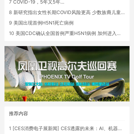
7
COVID-19，5年又5年…
8
新研究指出女性长期COVID风险更高 少数族裔儿童存在差异
9
美国出现首例H5N1死亡病例
10
美国CDC确认全国首例严重H5N1病例 加州进入紧急状态
推荐内容
1
[
CES消费电子展新闻
]
CES透露的未来：AI、机器人与智能生活大爆发