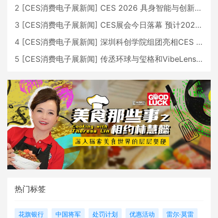
2
[
CES消费电子展新闻
]
CES 2026 具身智能与创新领域 中国公司大放异彩
3
[
CES消费电子展新闻
]
CES展会今日落幕 预计2026行业收入将超五千亿美元
4
[
CES消费电子展新闻
]
深圳科创学院组团亮相CES 广受好评
5
[
CES消费电子展新闻
]
传丞环球与玺格和VibeLens共同推出全新耳机
热门标签
花旗银行
中国将军
处罚计划
优惠活动
雷尔·莫雷