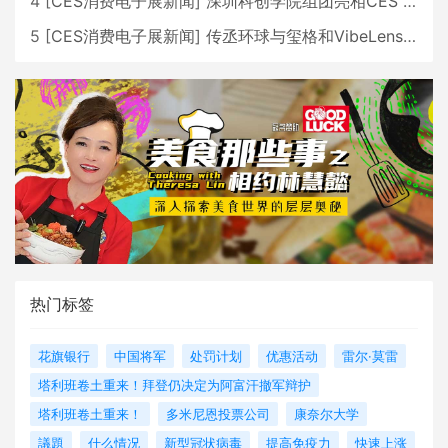
4
[
CES消费电子展新闻
]
深圳科创学院组团亮相CES 广受好评
5
[
CES消费电子展新闻
]
传丞环球与玺格和VibeLens共同推出全新耳机
热门标签
花旗银行
中国将军
处罚计划
优惠活动
雷尔·莫雷
塔利班卷土重来！拜登仍决定为阿富汗撤军辩护
塔利班卷土重来！
多米尼恩投票公司
康奈尔大学
議題
什么情况
新型冠状病毒
提高免疫力
快速上涨