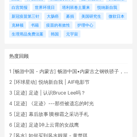
白宫简报
世界环境日
塔利班卷土重来
悦纳新自我
新冠疫苗第三针
大肠癌
募捐
美国研究生
微软日本
克林顿
书籍
疫苗的有效性
护理中心
生理用品免费法案
韩国
元宇宙
热度回顾
1
[
畅游中国 - 内蒙古
]
畅游中国•内蒙古之钢铁骄子，魅力包头
2
[
环球星动
]
悦纳新自我 | AIF电影节
3
[
足迹
]
足迹 | 认识Bruce Lee吗？
4
[
足迹
]
《足迹》---那些被遗忘的时光
5
[
足迹
]
幕后故事∣黄柳霜之采访手札
6
[
足迹
]
足迹∣冲上云霄的女战鹰
7
[
风水
]
如何买到风水靓屋 - 黄楚琪