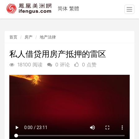
简体
繁體
T
o
g
g
首页
房产
地产法律
l
e
n
私人借贷用房产抵押的雷区
a
18100 阅读
0 评论
0 点赞
v
i
g
a
t
i
o
n