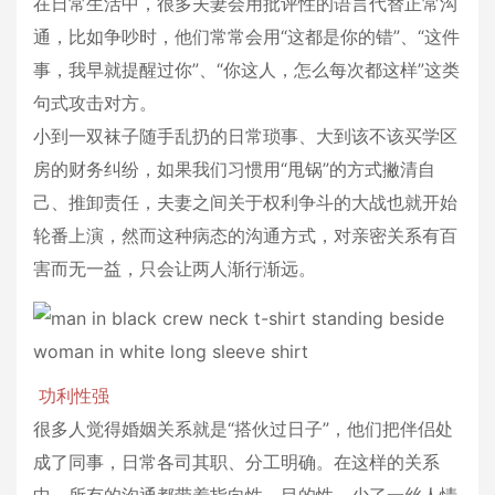
在日常生活中，很多夫妻会用批评性的语言代替正常沟
通，比如争吵时，他们常常会用“这都是你的错”、“这件
事，我早就提醒过你”、“你这人，怎么每次都这样”这类
句式攻击对方。
小到一双袜子随手乱扔的日常琐事、大到该不该买学区
房的财务纠纷，如果我们习惯用“甩锅”的方式撇清自
己、推卸责任，夫妻之间关于权利争斗的大战也就开始
轮番上演，然而这种病态的沟通方式，对亲密关系有百
害而无一益，只会让两人渐行渐远。
功利性强
很多人觉得婚姻关系就是“搭伙过日子”，他们把伴侣处
成了同事，日常各司其职、分工明确。在这样的关系