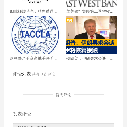
四載輝煌時光，精彩禮遇歡
華美銀行集團第二季營收創
慶一整月
新高 每股收益年增18%
洛杉磯台美商會攜手許氏參
特朗普：伊朗寻求会谈，美
業 推廣健康養生新生活
伊将恢复接触
评论列表
共有
0
条评论
暂无评论
发表评论