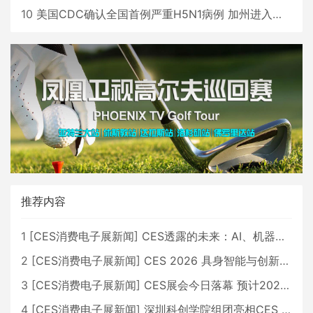
10
美国CDC确认全国首例严重H5N1病例 加州进入紧急状态
推荐内容
1
[
CES消费电子展新闻
]
CES透露的未来：AI、机器人与智能生活大爆发
2
[
CES消费电子展新闻
]
CES 2026 具身智能与创新领域 中国公司大放异彩
3
[
CES消费电子展新闻
]
CES展会今日落幕 预计2026行业收入将超五千亿美元
4
[
CES消费电子展新闻
]
深圳科创学院组团亮相CES 广受好评