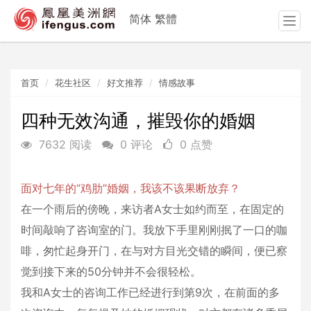
简体
繁體
T
o
g
g
首页
花生社区
好文推荐
情感故事
l
e
n
四种无效沟通，摧毁你的婚姻
a
7632 阅读
0 评论
0 点赞
v
i
g
面对七年的“鸡肋”婚姻，我该不该果断放弃？
a
t
在一个雨后的傍晚，来访者A女士如约而至，在固定的
i
时间敲响了咨询室的门。我放下手里刚刚抿了一口的咖
o
啡，匆忙起身开门，在与对方目光交错的瞬间，便已察
n
觉到接下来的50分钟并不会很轻松。
我和A女士的咨询工作已经进行到第9次，在前面的多