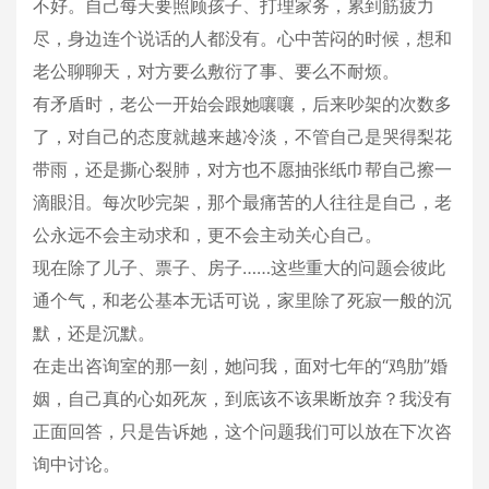
不好。自己每天要照顾孩子、打理家务，累到筋疲力
尽，身边连个说话的人都没有。心中苦闷的时候，想和
老公聊聊天，对方要么敷衍了事、要么不耐烦。
有矛盾时，老公一开始会跟她嚷嚷，后来吵架的次数多
了，对自己的态度就越来越冷淡，不管自己是哭得梨花
带雨，还是撕心裂肺，对方也不愿抽张纸巾帮自己擦一
滴眼泪。每次吵完架，那个最痛苦的人往往是自己，老
公永远不会主动求和，更不会主动关心自己。
现在除了儿子、票子、房子……这些重大的问题会彼此
通个气，和老公基本无话可说，家里除了死寂一般的沉
默，还是沉默。
在走出咨询室的那一刻，她问我，面对七年的“鸡肋”婚
姻，自己真的心如死灰，到底该不该果断放弃？我没有
正面回答，只是告诉她，这个问题我们可以放在下次咨
询中讨论。