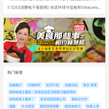
5
[
CES消费电子展新闻
]
传丞环球与玺格和VibeLens共同推出全新耳机
热门标签
花旗银行
中国将军
处罚计划
优惠活动
雷尔·莫雷
塔利班卷土重来！拜登仍决定为阿富汗撤军辩护
塔利班卷土重来！
多米尼恩投票公司
康奈尔大学
議題
什么情况
新型冠状病毒
提高免疫力
快速上涨