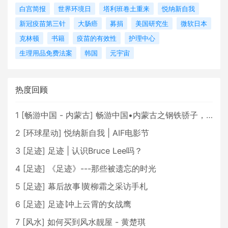
白宫简报
世界环境日
塔利班卷土重来
悦纳新自我
新冠疫苗第三针
大肠癌
募捐
美国研究生
微软日本
克林顿
书籍
疫苗的有效性
护理中心
生理用品免费法案
韩国
元宇宙
热度回顾
1
[
畅游中国 - 内蒙古
]
畅游中国•内蒙古之钢铁骄子，魅力包头
2
[
环球星动
]
悦纳新自我 | AIF电影节
3
[
足迹
]
足迹 | 认识Bruce Lee吗？
4
[
足迹
]
《足迹》---那些被遗忘的时光
5
[
足迹
]
幕后故事∣黄柳霜之采访手札
6
[
足迹
]
足迹∣冲上云霄的女战鹰
7
[
风水
]
如何买到风水靓屋 - 黄楚琪