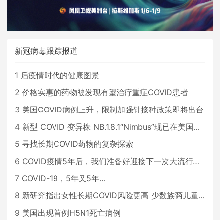
新冠病毒跟踪报道
1
后疫情时代的健康图景
2
价格实惠的药物被发现有望治疗重症COVID患者
3
美国COVID病例上升，限制加强针接种政策即将出台
4
新型 COVID 变异株 NB.1.8.1“Nimbus”现已在美国占据主导地位
5
寻找长期COVID药物的复杂探索
6
COVID疫情5年后，我们准备好迎接下一次大流行了吗？
7
COVID-19，5年又5年…
8
新研究指出女性长期COVID风险更高 少数族裔儿童存在差异
9
美国出现首例H5N1死亡病例