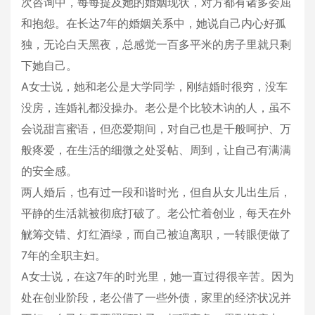
次咨询中，每每提及她的婚姻现状，对方都有诸多委屈
和抱怨。在长达7年的婚姻关系中，她说自己内心好孤
独，无论白天黑夜，总感觉一百多平米的房子里就只剩
下她自己。
A女士说，她和老公是大学同学，刚结婚时很穷，没车
没房，连婚礼都没操办。老公是个比较木讷的人，虽不
会说甜言蜜语，但恋爱期间，对自己也是千般呵护、万
般疼爱，在生活的细微之处妥帖、周到，让自己有满满
的安全感。
两人婚后，也有过一段和谐时光，但自从女儿出生后，
平静的生活就被彻底打破了。老公忙着创业，每天在外
觥筹交错、灯红酒绿，而自己被迫离职，一转眼便做了
7年的全职主妇。
A女士说，在这7年的时光里，她一直过得很辛苦。因为
处在创业阶段，老公借了一些外债，家里的经济状况并