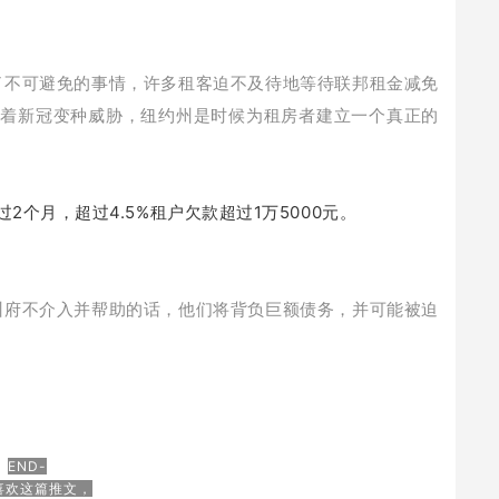
了不可避免的事情，许多租客迫不及待地等待联邦租金减免
随着新冠变种威胁，纽约州是时候为租房者建立一个真正的
过2个月，超过4.5%租户欠款超过1万5000元。
州府不介入并帮助的话，他们将背负巨额债务，并可能被迫
END-
喜欢这篇推文，