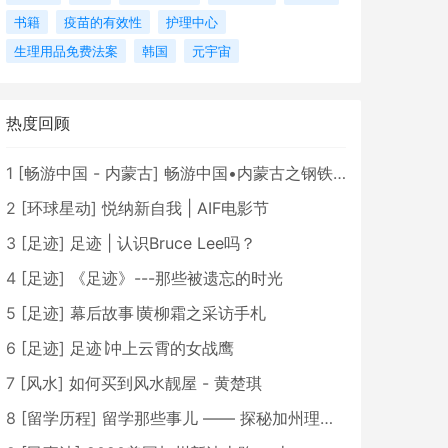
书籍
疫苗的有效性
护理中心
生理用品免费法案
韩国
元宇宙
热度回顾
1
[
畅游中国 - 内蒙古
]
畅游中国•内蒙古之钢铁骄子，魅力包头
2
[
环球星动
]
悦纳新自我 | AIF电影节
3
[
足迹
]
足迹 | 认识Bruce Lee吗？
4
[
足迹
]
《足迹》---那些被遗忘的时光
5
[
足迹
]
幕后故事∣黄柳霜之采访手札
6
[
足迹
]
足迹∣冲上云霄的女战鹰
7
[
风水
]
如何买到风水靓屋 - 黄楚琪
8
[
留学历程
]
留学那些事儿 —— 探秘加州理工学院Caltech博士生活 [上集]