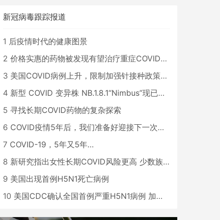
新冠病毒跟踪报道
1
后疫情时代的健康图景
2
价格实惠的药物被发现有望治疗重症COVID患者
3
美国COVID病例上升，限制加强针接种政策即将出台
4
新型 COVID 变异株 NB.1.8.1“Nimbus”现已在美国占据主导地位
5
寻找长期COVID药物的复杂探索
6
COVID疫情5年后，我们准备好迎接下一次大流行了吗？
7
COVID-19，5年又5年…
8
新研究指出女性长期COVID风险更高 少数族裔儿童存在差异
9
美国出现首例H5N1死亡病例
10
美国CDC确认全国首例严重H5N1病例 加州进入紧急状态