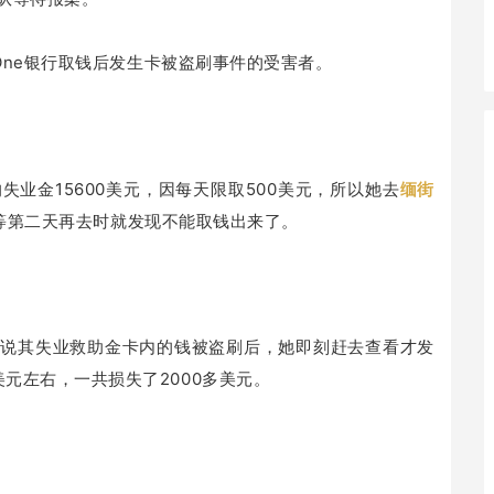
 One银行取钱后发生卡被盗刷事件的受害者。
业金15600美元，因每天限取500美元，所以她去
缅街
，等第二天再去时就发现不能取钱出来了。
友说其失业救助金卡内的钱被盗刷后，她即刻赶去查看才发
美元左右，一共损失了2000多美元。