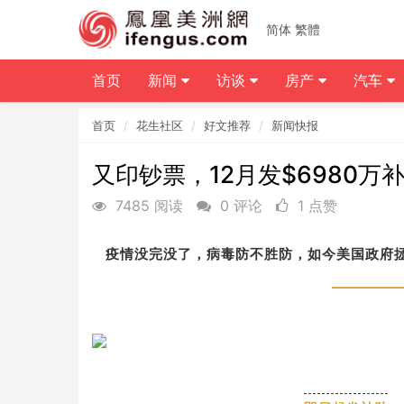
简体
繁體
首页
新闻
访谈
房产
汽车
首页
花生社区
好文推荐
新闻快报
又印钞票，12月发$6980
7485 阅读
0 评论
1 点赞
疫情没完没了，病毒防不胜防，如今美国政府拯