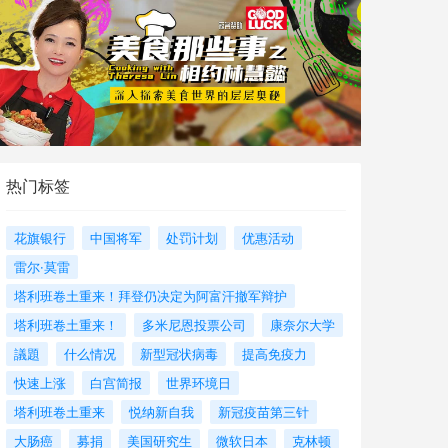
热门标签
花旗银行
中国将军
处罚计划
优惠活动
雷尔·莫雷
塔利班卷土重来！拜登仍决定为阿富汗撤军辩护
塔利班卷土重来！
多米尼恩投票公司
康奈尔大学
議題
什么情况
新型冠状病毒
提高免疫力
快速上涨
白宫简报
世界环境日
塔利班卷土重来
悦纳新自我
新冠疫苗第三针
大肠癌
募捐
美国研究生
微软日本
克林顿