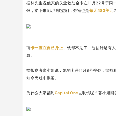
据林先生说他家的失业救助金卡在11月22号于同一家
钱，接下来5天都被盗刷，数额也是
每天483美元
而
卡一直在自己身上
，钱却不见了，他估计是有人
息。
据报案者张小姐说，她的卡是11月9号被盗，律
知今天过来报案。
为什么大家都到
Capital One
去取钱呢？张小姐回