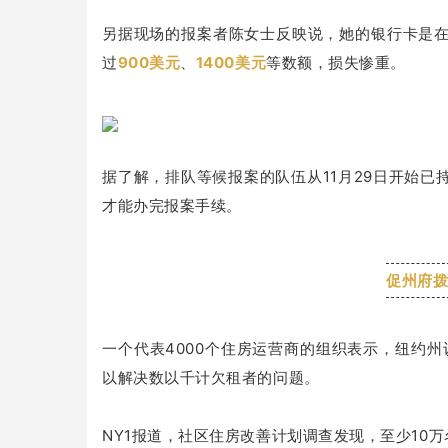
另据现场的报案者陈女士反映说，她的银行卡是
过
900美元
、
1400美元
等数额，损失惨重。
据了解，排队等候报案的队伍从11月29日开始已
才能办完报案手续。
促州府
一个代表4000个住房运营商的组织表示，纽约
以解决数以千计欠租者的问题。
NY1报道，社区住房改善计划调查发现，至少10