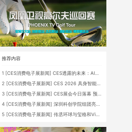
推荐内容
1
[
CES消费电子展新闻
]
CES透露的未来：AI、机器人与智能生活大爆发
2
[
CES消费电子展新闻
]
CES 2026 具身智能与创新领域 中国公司大放异彩
3
[
CES消费电子展新闻
]
CES展会今日落幕 预计2026行业收入将超五千亿美元
4
[
CES消费电子展新闻
]
深圳科创学院组团亮相CES 广受好评
5
[
CES消费电子展新闻
]
传丞环球与玺格和VibeLens共同推出全新耳机