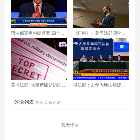
司法部调查特朗普案 四个月
《纽时》：美司法部调查特
花920万
朗普案 四个月花920万美元
美司法部: 大陪审团起诉国防
司法部：去年内地法律援助
机密泄密嫌犯
案过半涉乡村
评论列表
共有
0
条评论
暂无评论