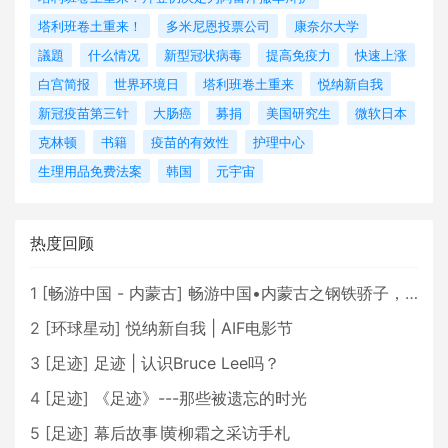
塔利班卷土重来！
多米尼恩投票公司
康奈尔大学
議題
什么情况
新型冠状病毒
提高免疫力
快速上涨
白宫简报
世界环境日
塔利班卷土重来
悦纳新自我
新冠疫苗第三针
大肠癌
募捐
美国研究生
微软日本
克林顿
书籍
疫苗的有效性
护理中心
生理用品免费法案
韩国
元宇宙
热度回顾
1
[
畅游中国 - 内蒙古
]
畅游中国•内蒙古之钢铁骄子，魅力包头
2
[
环球星动
]
悦纳新自我 | AIF电影节
3
[
足迹
]
足迹 | 认识Bruce Lee吗？
4
[
足迹
]
《足迹》---那些被遗忘的时光
5
[
足迹
]
幕后故事∣黄柳霜之采访手札