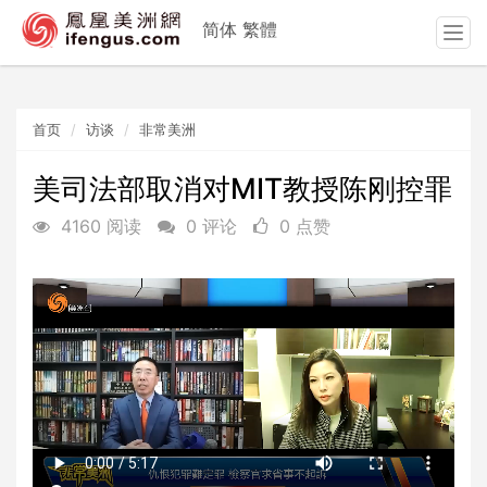
简体
繁體
T
o
g
g
首页
访谈
非常美洲
l
e
n
美司法部取消对MIT教授陈刚控罪
a
4160 阅读
0 评论
0 点赞
v
i
g
a
t
i
o
n