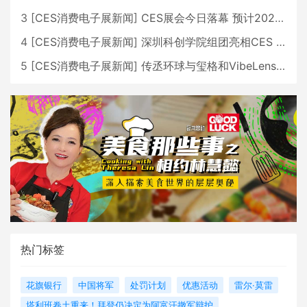
3
[
CES消费电子展新闻
]
CES展会今日落幕 预计2026行业收入将超五千亿美元
4
[
CES消费电子展新闻
]
深圳科创学院组团亮相CES 广受好评
5
[
CES消费电子展新闻
]
传丞环球与玺格和VibeLens共同推出全新耳机
热门标签
花旗银行
中国将军
处罚计划
优惠活动
雷尔·莫雷
塔利班卷土重来！拜登仍决定为阿富汗撤军辩护