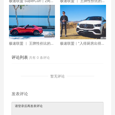
极速联盟 SuperCut! | 2周年
极速联盟 ｜ 王牌性价比的好
特别企划
Fun Roadster 马自达Mx-5
RF
极速联盟 ｜ 王牌性价比的好
极速联盟｜"入得厨房出得厅
Fun Roadster 马自达Mx-5
堂"的全能型德系SUV GLE 5
RF
3 AMG Coupe
评论列表
共有
0
条评论
暂无评论
发表评论