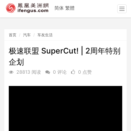
简体
繁體
T
o
g
g
首页
汽车
车友生活
l
e
n
极速联盟 SuperCut! | 2周年特别
a
企划
v
i
28813 阅读
0 评论
0 点赞
g
a
t
i
o
n