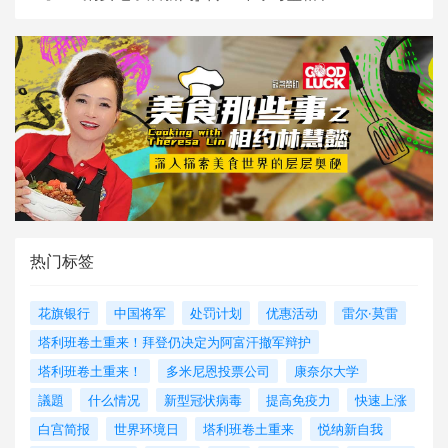
热门标签
花旗银行
中国将军
处罚计划
优惠活动
雷尔·莫雷
塔利班卷土重来！拜登仍决定为阿富汗撤军辩护
塔利班卷土重来！
多米尼恩投票公司
康奈尔大学
議題
什么情况
新型冠状病毒
提高免疫力
快速上涨
白宫简报
世界环境日
塔利班卷土重来
悦纳新自我