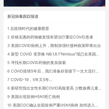
新冠病毒跟踪报道
1
后疫情时代的健康图景
2
价格实惠的药物被发现有望治疗重症COVID患者
3
美国COVID病例上升，限制加强针接种政策即将出台
4
新型 COVID 变异株 NB.1.8.1“Nimbus”现已在美国占据主导地位
5
寻找长期COVID药物的复杂探索
6
COVID疫情5年后，我们准备好迎接下一次大流行了吗？
7
COVID-19，5年又5年…
8
新研究指出女性长期COVID风险更高 少数族裔儿童存在差异
9
美国出现首例H5N1死亡病例
10
美国CDC确认全国首例严重H5N1病例 加州进入紧急状态