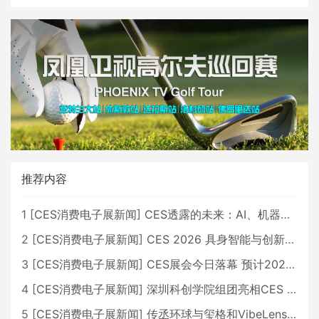
推荐内容
1
[
CES消费电子展新闻
]
CES透露的未来：AI、机器人与智能生活大爆发
2
[
CES消费电子展新闻
]
CES 2026 具身智能与创新领域 中国公司大放异彩
3
[
CES消费电子展新闻
]
CES展会今日落幕 预计2026行业收入将超五千亿美元
4
[
CES消费电子展新闻
]
深圳科创学院组团亮相CES 广受好评
5
[
CES消费电子展新闻
]
传丞环球与玺格和VibeLens共同推出全新耳机