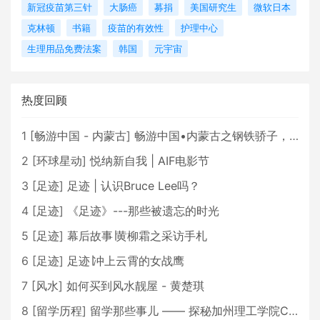
新冠疫苗第三针
大肠癌
募捐
美国研究生
微软日本
克林顿
书籍
疫苗的有效性
护理中心
生理用品免费法案
韩国
元宇宙
热度回顾
1
[
畅游中国 - 内蒙古
]
畅游中国•内蒙古之钢铁骄子，魅力包头
2
[
环球星动
]
悦纳新自我 | AIF电影节
3
[
足迹
]
足迹 | 认识Bruce Lee吗？
4
[
足迹
]
《足迹》---那些被遗忘的时光
5
[
足迹
]
幕后故事∣黄柳霜之采访手札
6
[
足迹
]
足迹∣冲上云霄的女战鹰
7
[
风水
]
如何买到风水靓屋 - 黄楚琪
8
[
留学历程
]
留学那些事儿 —— 探秘加州理工学院Caltech博士生活 [上集]