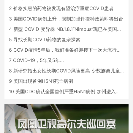
2
价格实惠的药物被发现有望治疗重症COVID患者
3
美国COVID病例上升，限制加强针接种政策即将出台
4
新型 COVID 变异株 NB.1.8.1“Nimbus”现已在美国占据主导地位
5
寻找长期COVID药物的复杂探索
6
COVID疫情5年后，我们准备好迎接下一次大流行了吗？
7
COVID-19，5年又5年…
8
新研究指出女性长期COVID风险更高 少数族裔儿童存在差异
9
美国出现首例H5N1死亡病例
10
美国CDC确认全国首例严重H5N1病例 加州进入紧急状态