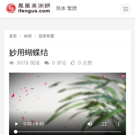
简体
繁體
T
o
g
g
首页
休闲
花草有爱
l
e
n
妙用蝴蝶结
a
5078 阅读
0 评论
0 点赞
v
i
g
a
t
i
o
n