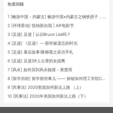
热度回顾
1
[
畅游中国 - 内蒙古
]
畅游中国•内蒙古之钢铁骄子，魅力包头
2
[
环球星动
]
悦纳新自我 | AIF电影节
3
[
足迹
]
足迹 | 认识Bruce Lee吗？
4
[
足迹
]
《足迹》---那些被遗忘的时光
5
[
足迹
]
幕后故事∣黄柳霜之采访手札
6
[
足迹
]
足迹∣冲上云霄的女战鹰
7
[
风水
]
如何买到风水靓屋 - 黄楚琪
8
[
留学历程
]
留学那些事儿 —— 探秘加州理工学院Caltech博士生活 [上集]
9
[
民事法
]
2020美国加州新法上路 （上）
10
[
民事法
]
2020年美国加州新法上路（下）