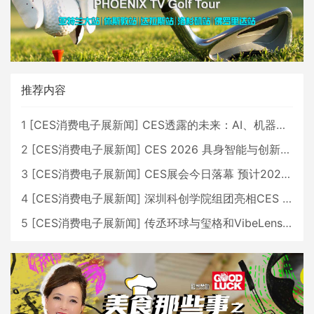
推荐内容
1
[
CES消费电子展新闻
]
CES透露的未来：AI、机器人与智能生活大爆发
2
[
CES消费电子展新闻
]
CES 2026 具身智能与创新领域 中国公司大放异彩
3
[
CES消费电子展新闻
]
CES展会今日落幕 预计2026行业收入将超五千亿美元
4
[
CES消费电子展新闻
]
深圳科创学院组团亮相CES 广受好评
5
[
CES消费电子展新闻
]
传丞环球与玺格和VibeLens共同推出全新耳机