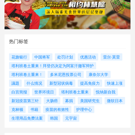
热门标签
花旗银行
中国将军
处罚计划
优惠活动
雷尔·莫雷
塔利班卷土重来！拜登仍决定为阿富汗撤军辩护
塔利班卷土重来！
多米尼恩投票公司
康奈尔大学
議題
什么情况
新型冠状病毒
提高免疫力
快速上涨
白宫简报
世界环境日
塔利班卷土重来
悦纳新自我
新冠疫苗第三针
大肠癌
募捐
美国研究生
微软日本
克林顿
书籍
疫苗的有效性
护理中心
生理用品免费法案
韩国
元宇宙