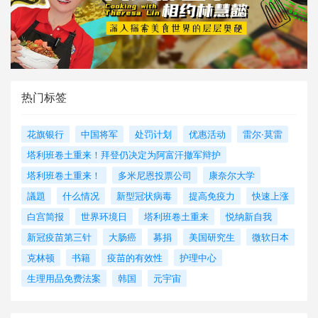
热门标签
花旗银行
中国将军
处罚计划
优惠活动
雷尔·莫雷
塔利班卷土重来！拜登仍决定为阿富汗撤军辩护
塔利班卷土重来！
多米尼恩投票公司
康奈尔大学
議題
什么情况
新型冠状病毒
提高免疫力
快速上涨
白宫简报
世界环境日
塔利班卷土重来
悦纳新自我
新冠疫苗第三针
大肠癌
募捐
美国研究生
微软日本
克林顿
书籍
疫苗的有效性
护理中心
生理用品免费法案
韩国
元宇宙