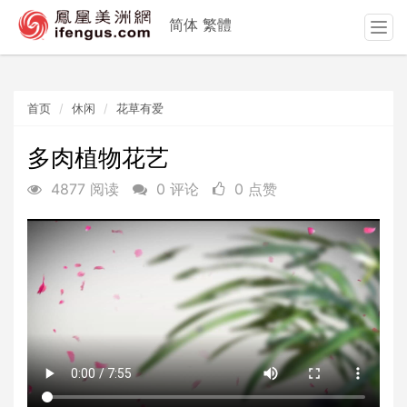
简体
繁體
T
o
g
g
首页
休闲
花草有爱
l
e
n
多肉植物花艺
a
4877 阅读
0 评论
0 点赞
v
i
g
a
t
i
o
n