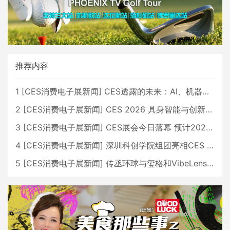
推荐内容
1
[
CES消费电子展新闻
]
CES透露的未来：AI、机器人与智能生活大爆发
2
[
CES消费电子展新闻
]
CES 2026 具身智能与创新领域 中国公司大放异彩
3
[
CES消费电子展新闻
]
CES展会今日落幕 预计2026行业收入将超五千亿美元
4
[
CES消费电子展新闻
]
深圳科创学院组团亮相CES 广受好评
5
[
CES消费电子展新闻
]
传丞环球与玺格和VibeLens共同推出全新耳机