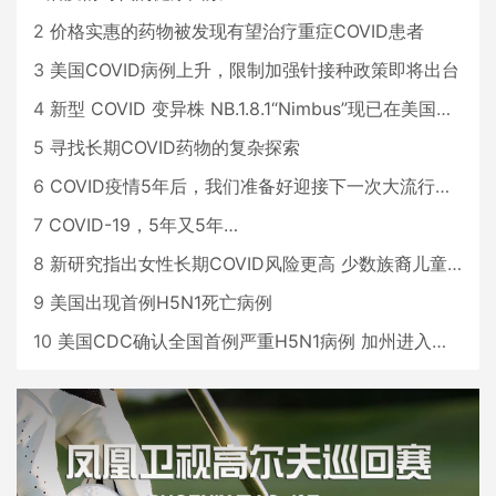
2
价格实惠的药物被发现有望治疗重症COVID患者
3
美国COVID病例上升，限制加强针接种政策即将出台
4
新型 COVID 变异株 NB.1.8.1“Nimbus”现已在美国占据主导地位
5
寻找长期COVID药物的复杂探索
6
COVID疫情5年后，我们准备好迎接下一次大流行了吗？
7
COVID-19，5年又5年…
8
新研究指出女性长期COVID风险更高 少数族裔儿童存在差异
9
美国出现首例H5N1死亡病例
10
美国CDC确认全国首例严重H5N1病例 加州进入紧急状态