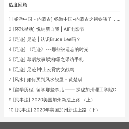
热度回顾
1
[
畅游中国 - 内蒙古
]
畅游中国•内蒙古之钢铁骄子，魅力包头
2
[
环球星动
]
悦纳新自我 | AIF电影节
3
[
足迹
]
足迹 | 认识Bruce Lee吗？
4
[
足迹
]
《足迹》---那些被遗忘的时光
5
[
足迹
]
幕后故事∣黄柳霜之采访手札
6
[
足迹
]
足迹∣冲上云霄的女战鹰
7
[
风水
]
如何买到风水靓屋 - 黄楚琪
8
[
留学历程
]
留学那些事儿 —— 探秘加州理工学院Caltech博士生活 [上集]
9
[
民事法
]
2020美国加州新法上路 （上）
10
[
民事法
]
2020年美国加州新法上路（下）