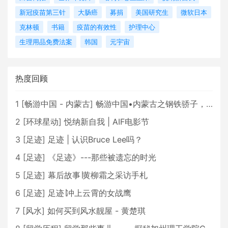
新冠疫苗第三针
大肠癌
募捐
美国研究生
微软日本
克林顿
书籍
疫苗的有效性
护理中心
生理用品免费法案
韩国
元宇宙
热度回顾
1
[
畅游中国 - 内蒙古
]
畅游中国•内蒙古之钢铁骄子，魅力包头
2
[
环球星动
]
悦纳新自我 | AIF电影节
3
[
足迹
]
足迹 | 认识Bruce Lee吗？
4
[
足迹
]
《足迹》---那些被遗忘的时光
5
[
足迹
]
幕后故事∣黄柳霜之采访手札
6
[
足迹
]
足迹∣冲上云霄的女战鹰
7
[
风水
]
如何买到风水靓屋 - 黄楚琪