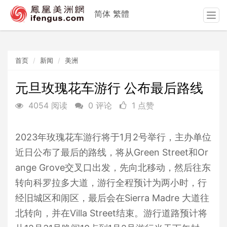
简体
繁體
T
o
g
g
首页
新闻
美洲
l
e
n
元旦玫瑰花车游行 公布最后路线
a
4054 阅读
0 评论
1 点赞
v
i
g
2023年玫瑰花车游行将于1月2号举行，主办单位
a
t
近日公布了最后的路线，将从Green Street和Or
i
ange Grove交叉口出发，先向北移动，然后往东
o
转向科罗拉多大道，游行全程预计为两小时，行
n
经旧城区和闹区，最后会在Sierra Madre 大道往
北转向，并在Villa Street结束。游行道路预计将