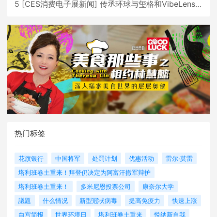
5
[
CES消费电子展新闻
]
传丞环球与玺格和VibeLens共同推出全新耳机
热门标签
花旗银行
中国将军
处罚计划
优惠活动
雷尔·莫雷
塔利班卷土重来！拜登仍决定为阿富汗撤军辩护
塔利班卷土重来！
多米尼恩投票公司
康奈尔大学
議題
什么情况
新型冠状病毒
提高免疫力
快速上涨
白宫简报
世界环境日
塔利班卷土重来
悦纳新自我