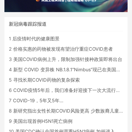
新冠病毒跟踪报道
1
后疫情时代的健康图景
2
价格实惠的药物被发现有望治疗重症COVID患者
3
美国COVID病例上升，限制加强针接种政策即将出台
4
新型 COVID 变异株 NB.1.8.1“Nimbus”现已在美国占据主导地位
5
寻找长期COVID药物的复杂探索
6
COVID疫情5年后，我们准备好迎接下一次大流行了吗？
7
COVID-19，5年又5年…
8
新研究指出女性长期COVID风险更高 少数族裔儿童存在差异
9
美国出现首例H5N1死亡病例
10
美国CDC确认全国首例严重H5N1病例 加州进入紧急状态