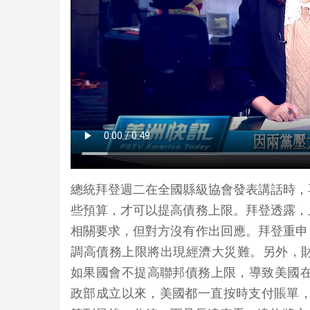
總統拜登週二在全國縣級協會發表講話時，
些預算，才可以提高債務上限。拜登透露，
相關要求，但對方沒有作出回應。拜登重申
調高債務上限將出現經濟大災難。另外，
如果國會不提高聯邦債務上限，導致美國在
政部成立以來，美國都一直按時支付賬單，