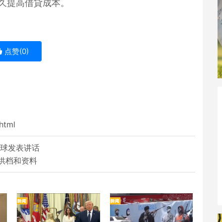
久提高借貸成本。
点赞(
0
)
html
气球发表讲话
供档和资料