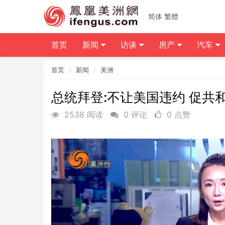
简体
繁體
首页
新闻
访谈
房产
汽车
首页
新闻
美洲
总统拜登:不让美国违约 促共
2538 阅读
0 评论
0 点赞