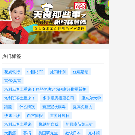
热门标签
花旗银行
中国将军
处罚计划
优惠活动
雷尔·莫雷
塔利班卷土重来！拜登仍决定为阿富汗撤军辩护
塔利班卷土重来！
多米尼恩投票公司
康奈尔大学
議題
什么情况
新型冠状病毒
提高免疫力
快速上涨
白宫简报
世界环境日
塔利班卷土重来
悦纳新自我
新冠疫苗第三针
大肠癌
募捐
美国研究生
微软日本
克林顿