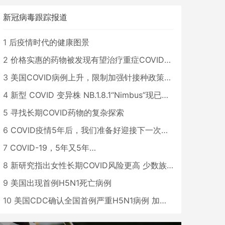
新冠病毒跟踪报道
1
后疫情时代的健康图景
2
价格实惠的药物被发现有望治疗重症COVID患者
3
美国COVID病例上升，限制加强针接种政策即将出台
4
新型 COVID 变异株 NB.1.8.1“Nimbus”现已在美国占据主导地位
5
寻找长期COVID药物的复杂探索
6
COVID疫情5年后，我们准备好迎接下一次大流行了吗？
7
COVID-19，5年又5年…
8
新研究指出女性长期COVID风险更高 少数族裔儿童存在差异
9
美国出现首例H5N1死亡病例
10
美国CDC确认全国首例严重H5N1病例 加州进入紧急状态