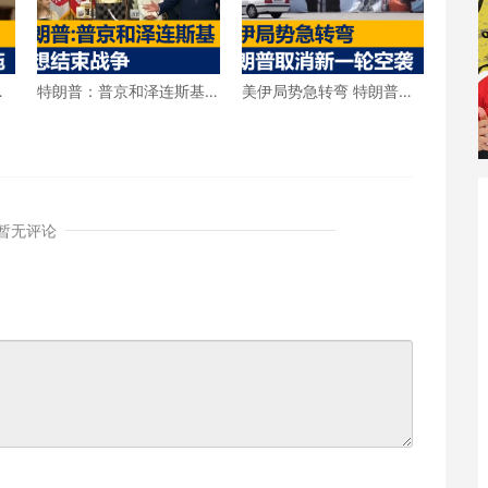
击
特朗普：普京和泽连斯基
美伊局势急转弯 特朗普宣
都想结束战争
布取消新一轮空袭
暂无评论