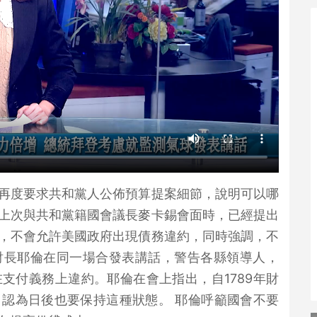
再度要求共和黨人公佈預算提案細節，說明可以哪
上次與共和黨籍國會議長麥卡錫會面時，已經提出
，不會允許美國政府出現債務違約，同時強調，不
財長耶倫在同一場合發表講話，警告各縣領導人，
支付義務上違約。耶倫在會上指出，自1789年財
認為日後也要保持這種狀態。 耶倫呼籲國會不要