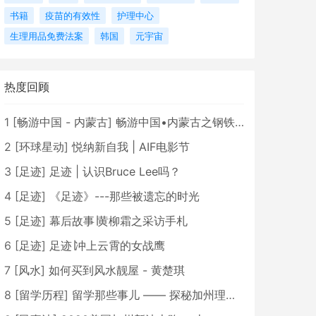
书籍
疫苗的有效性
护理中心
生理用品免费法案
韩国
元宇宙
热度回顾
1
[
畅游中国 - 内蒙古
]
畅游中国•内蒙古之钢铁骄子，魅力包头
2
[
环球星动
]
悦纳新自我 | AIF电影节
3
[
足迹
]
足迹 | 认识Bruce Lee吗？
4
[
足迹
]
《足迹》---那些被遗忘的时光
5
[
足迹
]
幕后故事∣黄柳霜之采访手札
6
[
足迹
]
足迹∣冲上云霄的女战鹰
7
[
风水
]
如何买到风水靓屋 - 黄楚琪
8
[
留学历程
]
留学那些事儿 —— 探秘加州理工学院Caltech博士生活 [上集]