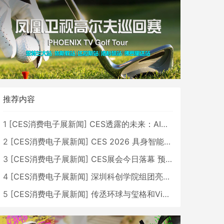
推荐内容
1
[
CES消费电子展新闻
]
CES透露的未来：AI、机器人与智能生活大爆发
2
[
CES消费电子展新闻
]
CES 2026 具身智能与创新领域 中国公司大放异彩
3
[
CES消费电子展新闻
]
CES展会今日落幕 预计2026行业收入将超五千亿美元
4
[
CES消费电子展新闻
]
深圳科创学院组团亮相CES 广受好评
5
[
CES消费电子展新闻
]
传丞环球与玺格和VibeLens共同推出全新耳机