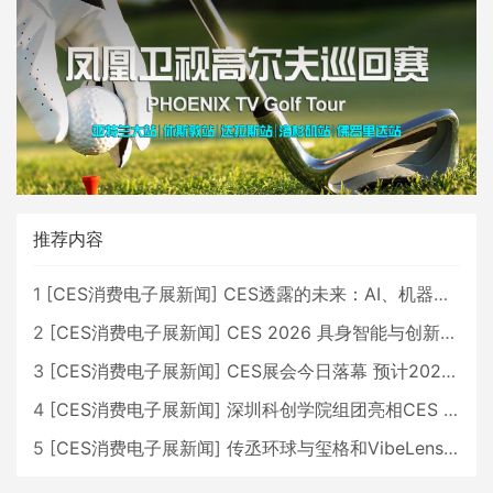
推荐内容
1
[
CES消费电子展新闻
]
CES透露的未来：AI、机器人与智能生活大爆发
2
[
CES消费电子展新闻
]
CES 2026 具身智能与创新领域 中国公司大放异彩
3
[
CES消费电子展新闻
]
CES展会今日落幕 预计2026行业收入将超五千亿美元
4
[
CES消费电子展新闻
]
深圳科创学院组团亮相CES 广受好评
5
[
CES消费电子展新闻
]
传丞环球与玺格和VibeLens共同推出全新耳机