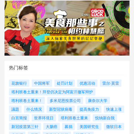
热门标签
花旗银行
中国将军
处罚计划
优惠活动
雷尔·莫雷
塔利班卷土重来！拜登仍决定为阿富汗撤军辩护
塔利班卷土重来！
多米尼恩投票公司
康奈尔大学
議題
什么情况
新型冠状病毒
提高免疫力
快速上涨
白宫简报
世界环境日
塔利班卷土重来
悦纳新自我
新冠疫苗第三针
大肠癌
募捐
美国研究生
微软日本