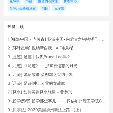
克林顿
书籍
疫苗的有效性
护理中心
生理用品免费法案
韩国
元宇宙
热度回顾
1
[
畅游中国 - 内蒙古
]
畅游中国•内蒙古之钢铁骄子，魅力包头
2
[
环球星动
]
悦纳新自我 | AIF电影节
3
[
足迹
]
足迹 | 认识Bruce Lee吗？
4
[
足迹
]
《足迹》---那些被遗忘的时光
5
[
足迹
]
幕后故事∣黄柳霜之采访手札
6
[
足迹
]
足迹∣冲上云霄的女战鹰
7
[
风水
]
如何买到风水靓屋 - 黄楚琪
8
[
留学历程
]
留学那些事儿 —— 探秘加州理工学院Caltech博士生活 [上集]
9
[
民事法
]
2020美国加州新法上路 （上）