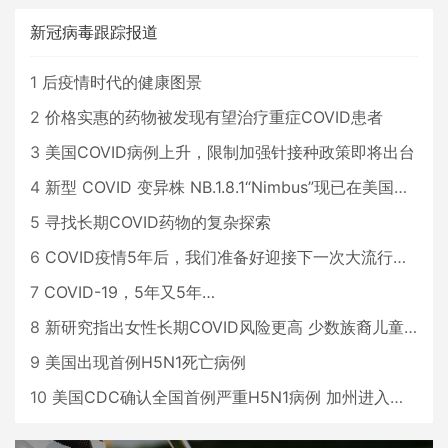
新冠病毒跟踪报道
1
后疫情时代的健康图景
2
价格实惠的药物被发现有望治疗重症COVID患者
3
美国COVID病例上升，限制加强针接种政策即将出台
4
新型 COVID 变异株 NB.1.8.1“Nimbus”现已在美国占据主导地位
5
寻找长期COVID药物的复杂探索
6
COVID疫情5年后，我们准备好迎接下一次大流行了吗？
7
COVID-19，5年又5年…
8
新研究指出女性长期COVID风险更高 少数族裔儿童存在差异
9
美国出现首例H5N1死亡病例
10
美国CDC确认全国首例严重H5N1病例 加州进入紧急状态