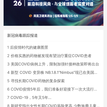
新冠病毒跟踪报道
1
后疫情时代的健康图景
2
价格实惠的药物被发现有望治疗重症COVID患者
3
美国COVID病例上升，限制加强针接种政策即将出台
4
新型 COVID 变异株 NB.1.8.1“Nimbus”现已在美国占据主导地位
5
寻找长期COVID药物的复杂探索
6
COVID疫情5年后，我们准备好迎接下一次大流行了吗？
7
COVID-19，5年又5年…
8
新研究指出女性长期COVID风险更高 少数族裔儿童存在差异