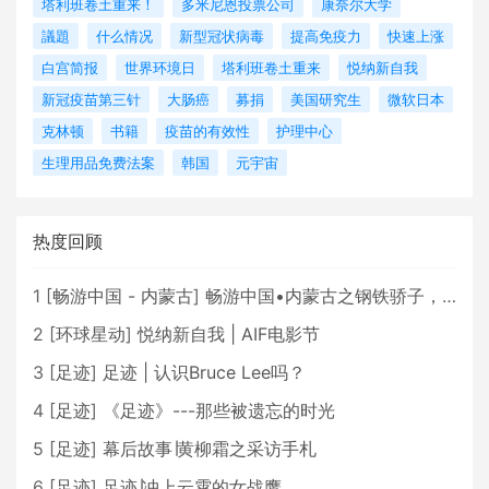
塔利班卷土重来！
多米尼恩投票公司
康奈尔大学
議題
什么情况
新型冠状病毒
提高免疫力
快速上涨
白宫简报
世界环境日
塔利班卷土重来
悦纳新自我
新冠疫苗第三针
大肠癌
募捐
美国研究生
微软日本
克林顿
书籍
疫苗的有效性
护理中心
生理用品免费法案
韩国
元宇宙
热度回顾
1
[
畅游中国 - 内蒙古
]
畅游中国•内蒙古之钢铁骄子，魅力包头
2
[
环球星动
]
悦纳新自我 | AIF电影节
3
[
足迹
]
足迹 | 认识Bruce Lee吗？
4
[
足迹
]
《足迹》---那些被遗忘的时光
5
[
足迹
]
幕后故事∣黄柳霜之采访手札
6
[
足迹
]
足迹∣冲上云霄的女战鹰