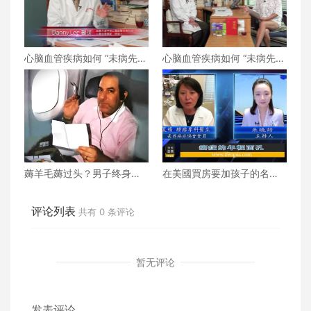
心脑血管疾病如何 “未病先
心脑血管疾病如何 “未病先
防、既病防变” ？下
防、既病防变” ？上
薅羊毛薅过头？男子终身头
在美國買房要加孩子的名字
等舱免费机票被取消 美国航
嗎？
空崩溃赔上千万！
评论列表
共有
0
条评论
暂无评论
发表评论