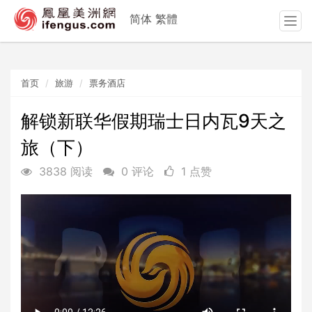
简体
繁體
T
o
g
g
首页
旅游
票务酒店
l
e
n
解锁新联华假期瑞士日内瓦9天之
a
旅（下）
v
i
3838 阅读
0 评论
1 点赞
g
a
t
i
o
n