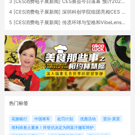
3
[
CES消费电子展新闻
]
CES展会今日落幕 预计2026行业收入将超五千亿美元
4
[
CES消费电子展新闻
]
深圳科创学院组团亮相CES 广受好评
5
[
CES消费电子展新闻
]
传丞环球与玺格和VibeLens共同推出全新耳机
热门标签
花旗银行
中国将军
处罚计划
优惠活动
雷尔·莫雷
塔利班卷土重来！拜登仍决定为阿富汗撤军辩护