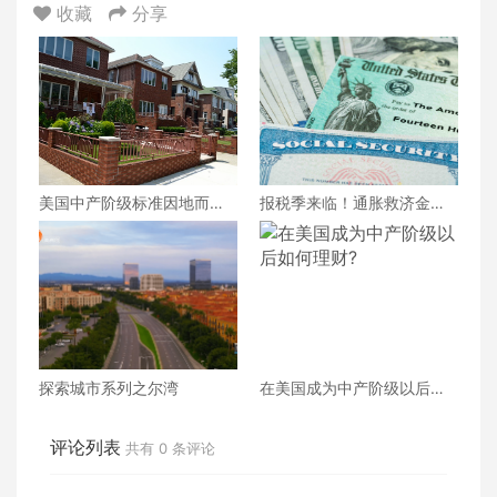
收藏
分享
美国中产阶级标准因地而
报税季来临！通胀救济金是
异：加州弗里蒙特年收入31
否需要报税？
万美元仍属中产阶级
探索城市系列之尔湾
在美国成为中产阶级以后如
何理财?
评论列表
共有
0
条评论