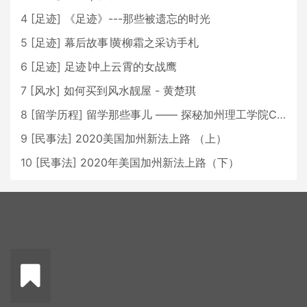
4
[
足迹
]
《足迹》---那些被遗忘的时光
5
[
足迹
]
幕后故事∣黄柳霜之采访手札
6
[
足迹
]
足迹∣冲上云霄的女战鹰
7
[
风水
]
如何买到风水靓屋 - 黄楚琪
8
[
留学历程
]
留学那些事儿 —— 探秘加州理工学院Caltech博士生活 [上集]
9
[
民事法
]
2020美国加州新法上路 （上）
10
[
民事法
]
2020年美国加州新法上路（下）