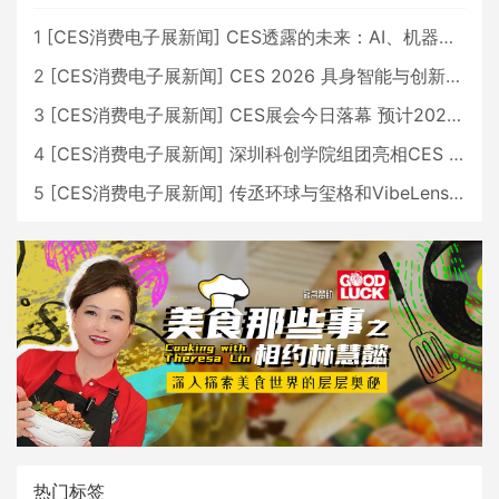
1
[
CES消费电子展新闻
]
CES透露的未来：AI、机器人与智能生活大爆发
2
[
CES消费电子展新闻
]
CES 2026 具身智能与创新领域 中国公司大放异彩
3
[
CES消费电子展新闻
]
CES展会今日落幕 预计2026行业收入将超五千亿美元
4
[
CES消费电子展新闻
]
深圳科创学院组团亮相CES 广受好评
5
[
CES消费电子展新闻
]
传丞环球与玺格和VibeLens共同推出全新耳机
热门标签