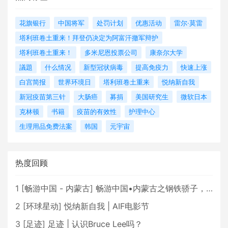
花旗银行
中国将军
处罚计划
优惠活动
雷尔·莫雷
塔利班卷土重来！拜登仍决定为阿富汗撤军辩护
塔利班卷土重来！
多米尼恩投票公司
康奈尔大学
議題
什么情况
新型冠状病毒
提高免疫力
快速上涨
白宫简报
世界环境日
塔利班卷土重来
悦纳新自我
新冠疫苗第三针
大肠癌
募捐
美国研究生
微软日本
克林顿
书籍
疫苗的有效性
护理中心
生理用品免费法案
韩国
元宇宙
热度回顾
1
[
畅游中国 - 内蒙古
]
畅游中国•内蒙古之钢铁骄子，魅力包头
2
[
环球星动
]
悦纳新自我 | AIF电影节
3
[
足迹
]
足迹 | 认识Bruce Lee吗？