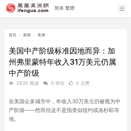
简体
繁體
T
o
g
g
首页
新闻
美洲
l
e
n
美国中产阶级标准因地而异：加
a
州弗里蒙特年收入31万美元仍属
v
i
中产阶级
g
a
2835 阅读
0 评论
0 点赞
t
i
o
在美国众多城市中，年收入30万美元仍被视为中
n
产阶级——然而但这不是指类似纽约或洛杉矶等
地。