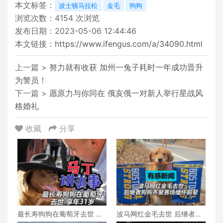
本文标签：
波士顿马拉松
金毛
狗狗
浏览次数：
4154
次浏览
发布日期：2023-05-06 12:44:46
本文链接：
https://www.ifengus.com/a/34090.html
上一篇 >
努力就有收获 加州一兔子耗时一年成功晋升
为警员！
下一篇 >
愿原力与你同在 俄亥俄一对新人举行星战风
格婚礼
收藏
分享
最长寿狗狗在葡萄牙去世 享
波马网红金毛去世 后继者狗
年31岁
狗齐聚赛场缅怀前辈