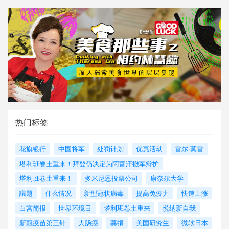
热门标签
花旗银行
中国将军
处罚计划
优惠活动
雷尔·莫雷
塔利班卷土重来！拜登仍决定为阿富汗撤军辩护
塔利班卷土重来！
多米尼恩投票公司
康奈尔大学
議題
什么情况
新型冠状病毒
提高免疫力
快速上涨
白宫简报
世界环境日
塔利班卷土重来
悦纳新自我
新冠疫苗第三针
大肠癌
募捐
美国研究生
微软日本