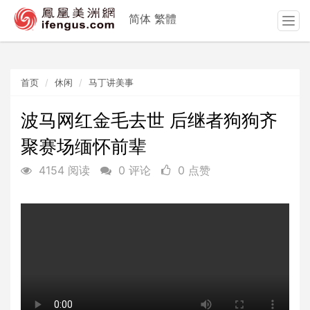
简体
繁體
T
o
g
g
首页
休闲
马丁讲美事
l
e
n
波马网红金毛去世 后继者狗狗齐
a
聚赛场缅怀前辈
v
i
4154 阅读
0 评论
0 点赞
g
a
t
i
o
n