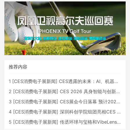
推荐内容
1
[
CES消费电子展新闻
]
CES透露的未来：AI、机器人与智能生活大爆发
2
[
CES消费电子展新闻
]
CES 2026 具身智能与创新领域 中国公司大放异彩
3
[
CES消费电子展新闻
]
CES展会今日落幕 预计2026行业收入将超五千亿美元
4
[
CES消费电子展新闻
]
深圳科创学院组团亮相CES 广受好评
5
[
CES消费电子展新闻
]
传丞环球与玺格和VibeLens共同推出全新耳机