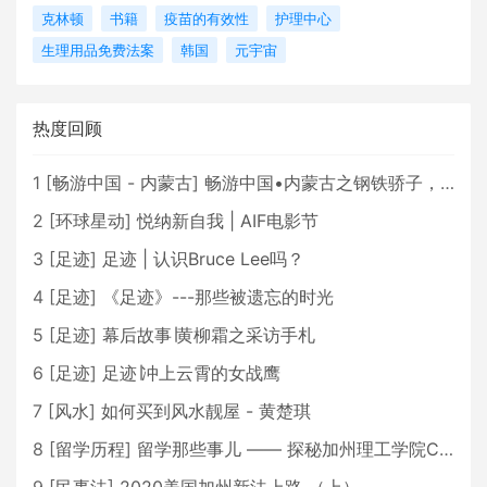
克林顿
书籍
疫苗的有效性
护理中心
生理用品免费法案
韩国
元宇宙
热度回顾
1
[
畅游中国 - 内蒙古
]
畅游中国•内蒙古之钢铁骄子，魅力包头
2
[
环球星动
]
悦纳新自我 | AIF电影节
3
[
足迹
]
足迹 | 认识Bruce Lee吗？
4
[
足迹
]
《足迹》---那些被遗忘的时光
5
[
足迹
]
幕后故事∣黄柳霜之采访手札
6
[
足迹
]
足迹∣冲上云霄的女战鹰
7
[
风水
]
如何买到风水靓屋 - 黄楚琪
8
[
留学历程
]
留学那些事儿 —— 探秘加州理工学院Caltech博士生活 [上集]