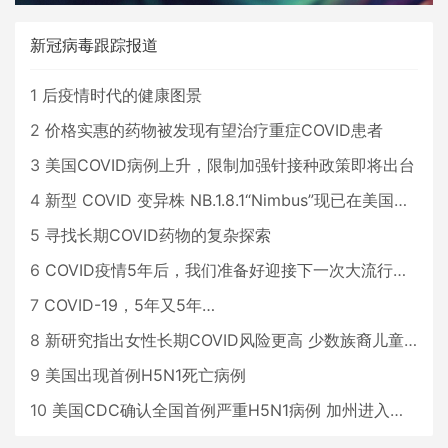
新冠病毒跟踪报道
1
后疫情时代的健康图景
2
价格实惠的药物被发现有望治疗重症COVID患者
3
美国COVID病例上升，限制加强针接种政策即将出台
4
新型 COVID 变异株 NB.1.8.1“Nimbus”现已在美国占据主导地位
5
寻找长期COVID药物的复杂探索
6
COVID疫情5年后，我们准备好迎接下一次大流行了吗？
7
COVID-19，5年又5年…
8
新研究指出女性长期COVID风险更高 少数族裔儿童存在差异
9
美国出现首例H5N1死亡病例
10
美国CDC确认全国首例严重H5N1病例 加州进入紧急状态