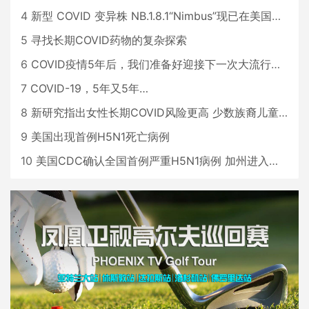
4
新型 COVID 变异株 NB.1.8.1“Nimbus”现已在美国占据主导地位
5
寻找长期COVID药物的复杂探索
6
COVID疫情5年后，我们准备好迎接下一次大流行了吗？
7
COVID-19，5年又5年…
8
新研究指出女性长期COVID风险更高 少数族裔儿童存在差异
9
美国出现首例H5N1死亡病例
10
美国CDC确认全国首例严重H5N1病例 加州进入紧急状态