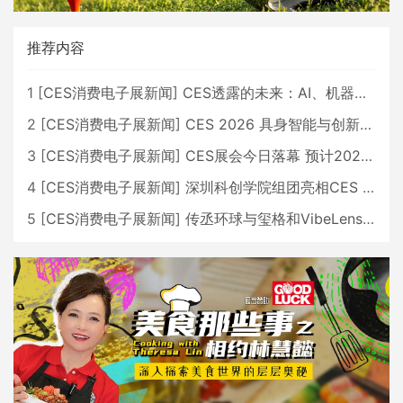
推荐内容
1
[
CES消费电子展新闻
]
CES透露的未来：AI、机器人与智能生活大爆发
2
[
CES消费电子展新闻
]
CES 2026 具身智能与创新领域 中国公司大放异彩
3
[
CES消费电子展新闻
]
CES展会今日落幕 预计2026行业收入将超五千亿美元
4
[
CES消费电子展新闻
]
深圳科创学院组团亮相CES 广受好评
5
[
CES消费电子展新闻
]
传丞环球与玺格和VibeLens共同推出全新耳机