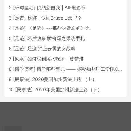
2
[
环球星动
]
悦纳新自我 | AIF电影节
3
[
足迹
]
足迹 | 认识Bruce Lee吗？
4
[
足迹
]
《足迹》---那些被遗忘的时光
5
[
足迹
]
幕后故事∣黄柳霜之采访手札
6
[
足迹
]
足迹∣冲上云霄的女战鹰
7
[
风水
]
如何买到风水靓屋 - 黄楚琪
8
[
留学历程
]
留学那些事儿 —— 探秘加州理工学院Caltech博士生活 [上集]
9
[
民事法
]
2020美国加州新法上路 （上）
10
[
民事法
]
2020年美国加州新法上路（下）