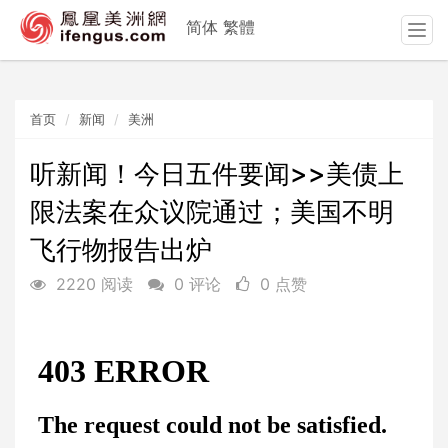
简体
繁體
T
o
g
g
首页
新闻
美洲
l
e
n
听新闻！今日五件要闻>>美债上
a
限法案在众议院通过；美国不明
v
i
飞行物报告出炉
g
a
2220 阅读
0 评论
0 点赞
t
i
o
n