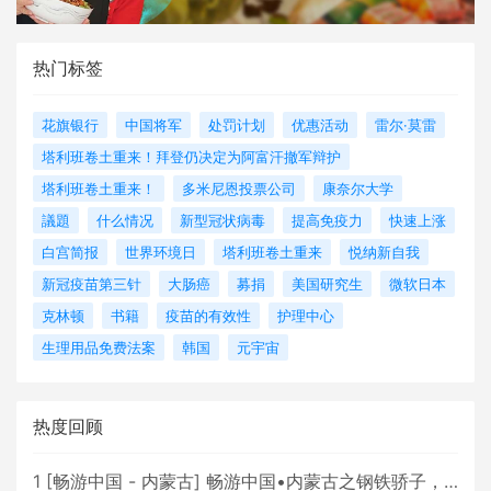
热门标签
花旗银行
中国将军
处罚计划
优惠活动
雷尔·莫雷
塔利班卷土重来！拜登仍决定为阿富汗撤军辩护
塔利班卷土重来！
多米尼恩投票公司
康奈尔大学
議題
什么情况
新型冠状病毒
提高免疫力
快速上涨
白宫简报
世界环境日
塔利班卷土重来
悦纳新自我
新冠疫苗第三针
大肠癌
募捐
美国研究生
微软日本
克林顿
书籍
疫苗的有效性
护理中心
生理用品免费法案
韩国
元宇宙
热度回顾
1
[
畅游中国 - 内蒙古
]
畅游中国•内蒙古之钢铁骄子，魅力包头