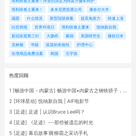
塔利班卷土重来！拜登仍决定为阿富汗撤军辩护
塔利班卷土重来！
多米尼恩投票公司
康奈尔大学
議題
什么情况
新型冠状病毒
提高免疫力
快速上涨
白宫简报
世界环境日
塔利班卷土重来
悦纳新自我
新冠疫苗第三针
大肠癌
募捐
美国研究生
微软日本
克林顿
书籍
疫苗的有效性
护理中心
生理用品免费法案
韩国
元宇宙
热度回顾
1
[
畅游中国 - 内蒙古
]
畅游中国•内蒙古之钢铁骄子，魅力包头
2
[
环球星动
]
悦纳新自我 | AIF电影节
3
[
足迹
]
足迹 | 认识Bruce Lee吗？
4
[
足迹
]
《足迹》---那些被遗忘的时光
5
[
足迹
]
幕后故事∣黄柳霜之采访手札