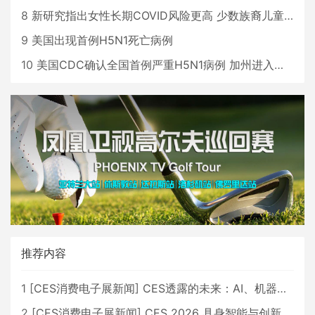
8
新研究指出女性长期COVID风险更高 少数族裔儿童存在差异
9
美国出现首例H5N1死亡病例
10
美国CDC确认全国首例严重H5N1病例 加州进入紧急状态
推荐内容
1
[
CES消费电子展新闻
]
CES透露的未来：AI、机器人与智能生活大爆发
2
[
CES消费电子展新闻
]
CES 2026 具身智能与创新领域 中国公司大放异彩