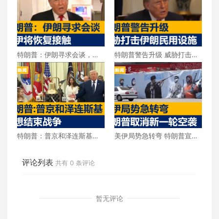
特朗普：伊朗寻求会谈，美
特朗普警告升级 威胁打击伊
伊将恢复接触
朗民用设施
特朗普：普京和泽连斯基都
美伊局势急转弯 特朗普宣布
想结束战争
取消新一轮空袭
评论列表
共有
0
条评论
暂无评论