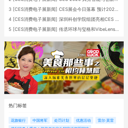
3
[
CES消费电子展新闻
]
CES展会今日落幕 预计2026行业收入将超五千亿美元
4
[
CES消费电子展新闻
]
深圳科创学院组团亮相CES 广受好评
5
[
CES消费电子展新闻
]
传丞环球与玺格和VibeLens共同推出全新耳机
热门标签
花旗银行
中国将军
处罚计划
优惠活动
雷尔·莫雷