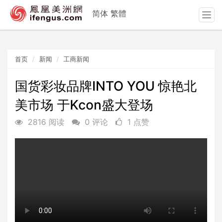
简体
繁體
T
o
g
g
首页
新闻
工商新闻
l
e
n
国货彩妆品牌INTO YOU 惊艳北
a
美市场 于Kcon盛大登场
v
i
2816 阅读
0 评论
1 点赞
g
a
t
i
o
n