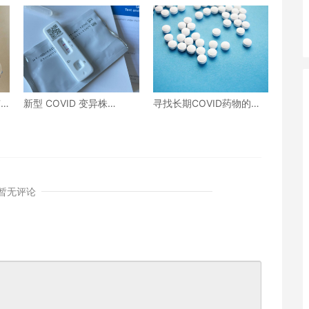
有
新型 COVID 变异株
寻找长期COVID药物的复
NB.1.8.1“Nimbus”现已在
杂探索
美国占据主导地位
暂无评论