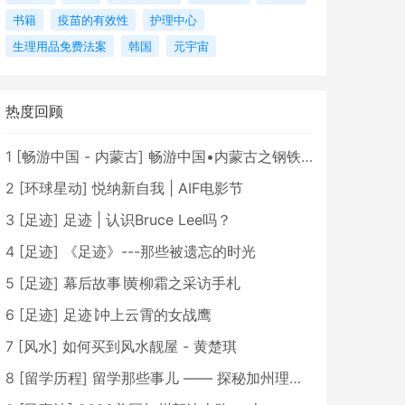
书籍
疫苗的有效性
护理中心
生理用品免费法案
韩国
元宇宙
热度回顾
1
[
畅游中国 - 内蒙古
]
畅游中国•内蒙古之钢铁骄子，魅力包头
2
[
环球星动
]
悦纳新自我 | AIF电影节
3
[
足迹
]
足迹 | 认识Bruce Lee吗？
4
[
足迹
]
《足迹》---那些被遗忘的时光
5
[
足迹
]
幕后故事∣黄柳霜之采访手札
6
[
足迹
]
足迹∣冲上云霄的女战鹰
7
[
风水
]
如何买到风水靓屋 - 黄楚琪
8
[
留学历程
]
留学那些事儿 —— 探秘加州理工学院Caltech博士生活 [上集]