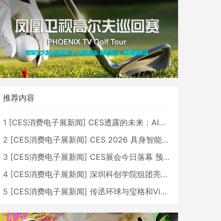
推荐内容
1
[
CES消费电子展新闻
]
CES透露的未来：AI、机器人与智能生活大爆发
2
[
CES消费电子展新闻
]
CES 2026 具身智能与创新领域 中国公司大放异彩
3
[
CES消费电子展新闻
]
CES展会今日落幕 预计2026行业收入将超五千亿美元
4
[
CES消费电子展新闻
]
深圳科创学院组团亮相CES 广受好评
5
[
CES消费电子展新闻
]
传丞环球与玺格和VibeLens共同推出全新耳机