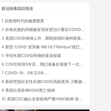
新冠病毒跟踪报道
1
后疫情时代的健康图景
2
价格实惠的药物被发现有望治疗重症COVID患者
3
美国COVID病例上升，限制加强针接种政策即将出台
4
新型 COVID 变异株 NB.1.8.1“Nimbus”现已在美国占据主导地位
5
寻找长期COVID药物的复杂探索
6
COVID疫情5年后，我们准备好迎接下一次大流行了吗？
7
COVID-19，5年又5年…
8
新研究指出女性长期COVID风险更高 少数族裔儿童存在差异
9
美国出现首例H5N1死亡病例
10
美国CDC确认全国首例严重H5N1病例 加州进入紧急状态