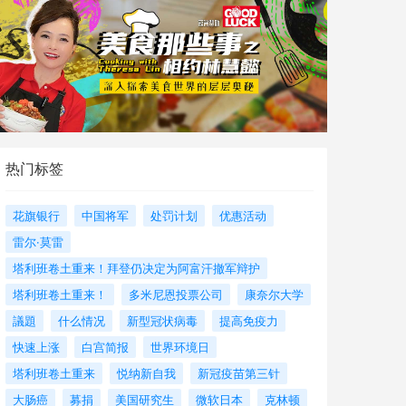
热门标签
花旗银行
中国将军
处罚计划
优惠活动
雷尔·莫雷
塔利班卷土重来！拜登仍决定为阿富汗撤军辩护
塔利班卷土重来！
多米尼恩投票公司
康奈尔大学
議題
什么情况
新型冠状病毒
提高免疫力
快速上涨
白宫简报
世界环境日
塔利班卷土重来
悦纳新自我
新冠疫苗第三针
大肠癌
募捐
美国研究生
微软日本
克林顿