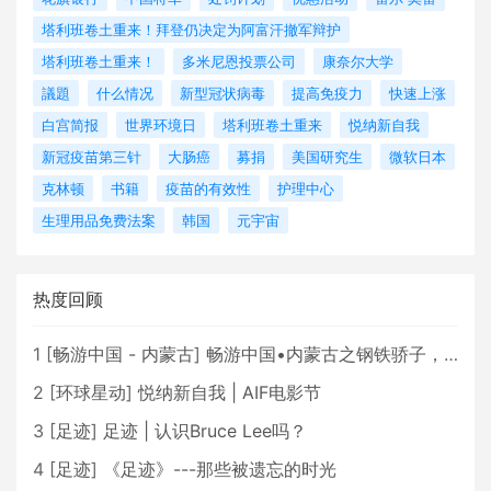
塔利班卷土重来！拜登仍决定为阿富汗撤军辩护
塔利班卷土重来！
多米尼恩投票公司
康奈尔大学
議題
什么情况
新型冠状病毒
提高免疫力
快速上涨
白宫简报
世界环境日
塔利班卷土重来
悦纳新自我
新冠疫苗第三针
大肠癌
募捐
美国研究生
微软日本
克林顿
书籍
疫苗的有效性
护理中心
生理用品免费法案
韩国
元宇宙
热度回顾
1
[
畅游中国 - 内蒙古
]
畅游中国•内蒙古之钢铁骄子，魅力包头
2
[
环球星动
]
悦纳新自我 | AIF电影节
3
[
足迹
]
足迹 | 认识Bruce Lee吗？
4
[
足迹
]
《足迹》---那些被遗忘的时光