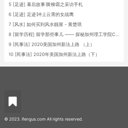
5
[
足迹
]
幕后故事∣黄柳霜之采访手札
6
[
足迹
]
足迹∣冲上云霄的女战鹰
7
[
风水
]
如何买到风水靓屋 - 黄楚琪
8
[
留学历程
]
留学那些事儿 —— 探秘加州理工学院Caltech博士生活 [上集]
9
[
民事法
]
2020美国加州新法上路 （上）
10
[
民事法
]
2020年美国加州新法上路（下）
© 2023. ifengus.com All rights reserved.