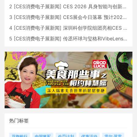
2
[
CES消费电子展新闻
]
CES 2026 具身智能与创新领域 中国公司大放异彩
3
[
CES消费电子展新闻
]
CES展会今日落幕 预计2026行业收入将超五千亿美元
4
[
CES消费电子展新闻
]
深圳科创学院组团亮相CES 广受好评
5
[
CES消费电子展新闻
]
传丞环球与玺格和VibeLens共同推出全新耳机
热门标签
花旗银行
中国将军
处罚计划
优惠活动
雷尔·莫雷