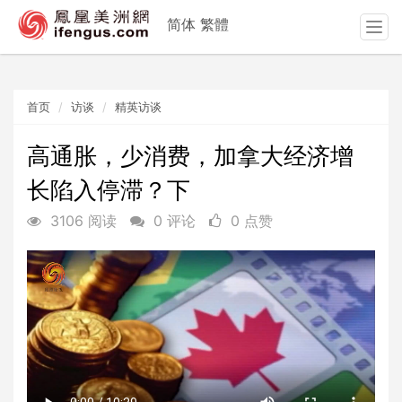
简体
繁體
T
o
g
g
首页
访谈
精英访谈
l
e
n
高通胀，少消费，加拿大经济增
a
长陷入停滞？下
v
i
3106 阅读
0 评论
0 点赞
g
a
t
i
o
n