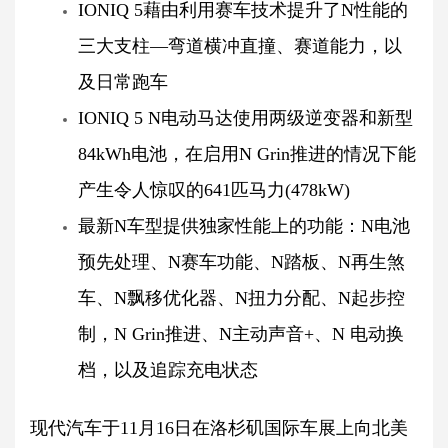
IONIQ 5藉由利用赛车技术提升了N性能的
三大支柱—弯道横冲直撞、赛道能力，以
及日常跑车
IONIQ 5 N电动马达使用两级逆变器和新型
84kWh电池，在启用N Grin推进的情况下能
产生令人惊叹的641匹马力(478kW)
最新N车型提供独家性能上的功能：N电池
预先处理、N赛车功能、N踏板、N再生煞
车、N飘移优化器、N扭力分配、N起步控
制，N Grin推进、N主动声音+、N 电动换
档，以及追踪充电状态
现代汽车于11月16日在洛杉矶国际车展上向北美