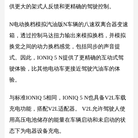
供更大的架式人反馈和更精确的驾驶控制。
N电动换档模拟汽油版N车辆的八速双离合器变速
箱，透过控制马达扭力输出来模拟换档，并模拟
换党之间的动力换档感觉，包括同步的声音提
式。因此，IONIQ 5 N提供了更精确的互动式驾
驶体验，比其他电动车更接近驾驶汽油车的体
验。
与标准IONIQ 5相同，IONIQ 5 N也具备V2L车载
充电功能，搭配V2L适配器。 V2L允许驾驶人使
用高压电池储存的能量在车辆启动和未启动的状
态下为电器设备充电。