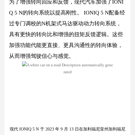
为了增强转向回应和反馈，现代汽车加强了IONI
Q 5 N的转向系统以提高刚性。 IONIQ 5 N配备经
过专门调校的N机架式马达驱动动力转向系统，
具有更快的转向比和增强的扭矩反馈逻辑。这些
加强功能代能更直接、更具沟通性的转向体验，
从而增强驾驶信心与感觉。
现代 IONIQ 5 N 于 2023 年 9 月 13 日在加利福尼亚州加利福尼