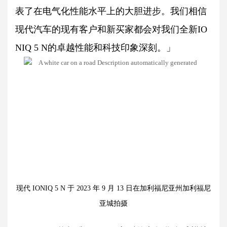
表了在电气化性能水平上的大胆进步。我们相信
现代汽车的现有客户和新买家都会对我们全新IO
NIQ 5 N的卓越性能和科技印象深刻。」
现代 IONIQ 5 N 于 2023 年 9 月 13 日在加利福尼亚州加利福尼
亚城拍摄