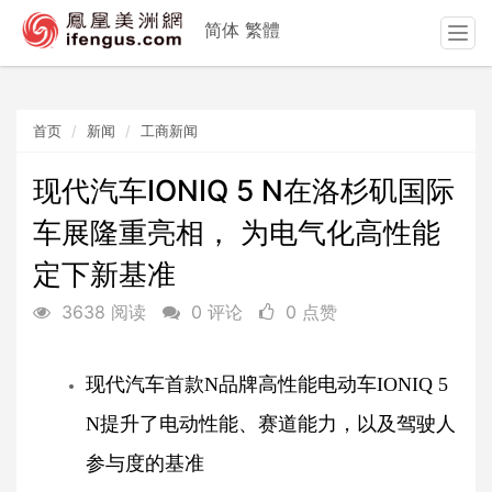
简体
繁體
T
o
g
g
首页
新闻
工商新闻
l
e
n
现代汽车IONIQ 5 N在洛杉矶国际
a
车展隆重亮相， 为电气化高性能
v
i
定下新基准
g
a
3638 阅读
0 评论
0 点赞
t
i
o
现代汽车首款N品牌高性能电动车IONIQ 5
n
N提升了电动性能、赛道能力，以及驾驶人
参与度的基准