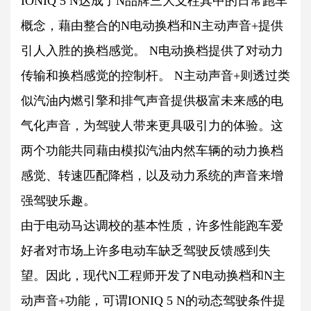
IONIQ 5 N达成了N品牌三大支柱其中的日常跑车
概念，藉由整合的N电动换档和N主动声音+提供
引人入胜的换档感觉。 N电动换档提供了对动力
传输和换档感觉的控制杆。 N主动声音+则透过类
似汽油内燃引擎和排气声音提供极富未来感的电
气化声音，为驾驶人带来更具吸引力的体验。这
两个功能共同藉由模拟汽油内然车辆的动力换档
感觉、转速匹配降档，以及动力系统的声音来增
强驾驶乐趣。
由于电动马达调校的基本性质，许多性能跑车爱
好者对市场上许多电动车缺乏驾驶反馈感到失
望。因此，现代N工程师开发了N电动换档和N主
动声音+功能，可谓IONIQ 5 N的动态驾驶条件提