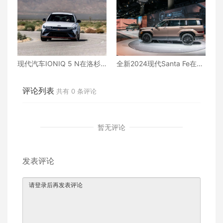
现代汽车IONIQ 5 N在洛杉
全新2024现代Santa Fe在洛
矶国际车展隆重亮相， 为电
杉矶车展正式亮相
气化高性能定下新基准
评论列表
共有
0
条评论
暂无评论
发表评论