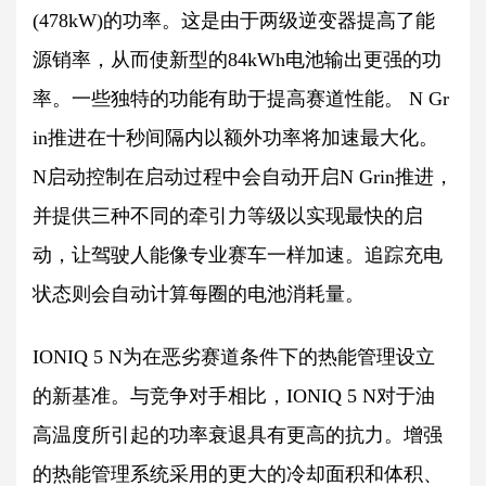
(478kW)的功率。这是由于两级逆变器提高了能
源销率，从而使新型的84kWh电池输出更强的功
率。一些独特的功能有助于提高赛道性能。 N Gr
in推进在十秒间隔内以额外功率将加速最大化。 
N启动控制在启动过程中会自动开启N Grin推进，
并提供三种不同的牵引力等级以实现最快的启
动，让驾驶人能像专业赛车一样加速。追踪充电
状态则会自动计算每圈的电池消耗量。
IONIQ 5 N为在恶劣赛道条件下的热能管理设立
的新基准。与竞争对手相比，IONIQ 5 N对于油
高温度所引起的功率衰退具有更高的抗力。增强
的热能管理系统采用的更大的冷却面积和体积、