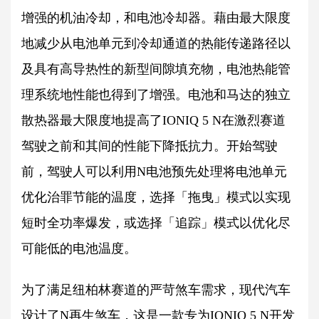
增强的机油冷却，和电池冷却器。藉由最大限度
地减少从电池单元到冷却通道的热能传递路径以
及具有高导热性的新型间隙填充物，电池热能管
理系统地性能也得到了增强。电池和马达的独立
散热器最大限度地提高了IONIQ 5 N在激烈赛道
驾驶之前和其间的性能下降抵抗力。开始驾驶
前，驾驶人可以利用N电池预先处理将电池单元
优化治罪节能的温度，选择「拖曳」模式以实现
短时全功率爆发，或选择「追踪」模式以优化尽
可能低的电池温度。
为了满足纽柏林赛道的严苛煞车需求，现代汽车
设计了N再生煞车，这是一款专为IONIQ 5 N开发