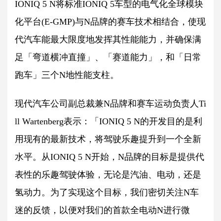
IONIQ 5 N将标准IONIQ 5车型的电气化全球模块
化平台(E-GMP)与N品牌的赛车技术相结合，使现
代汽车能最大限度地发挥其性能能力，并确保满
足「弯道横冲直撞」、「赛道能力」，和「日常
跑车」三个N地性能支柱。
现代汽车公司副总裁兼N品牌和赛车运动负责人Ti
ll Wartenberg表示：「IONIQ 5 N的开发目的是利
用现有的最新技术，将驾驶乐趣提升到一个全新
水平。从IONIQ 5 N开始，N品牌的目标是提供代
表性的乐趣驾驶体验，无论是汽油、电动，还是
氢动力。为了实现这个目标，我们密切关注N车
迷的反馈，以便对我们的首款全电动N进行微