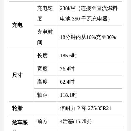
充电速
238kW（
连接至
直流燃料
度
电池 350 千瓦
充电器
）
充电
充电时
18分钟内从10%充至80%
间
长度
185.6
吋
宽度
76.4
吋
尺寸
高度
62.4
吋
轴距
118.1
吋
轮胎
倍耐力 P 零 275/35R21
前方
4活塞
(15.7
吋
）
煞车系