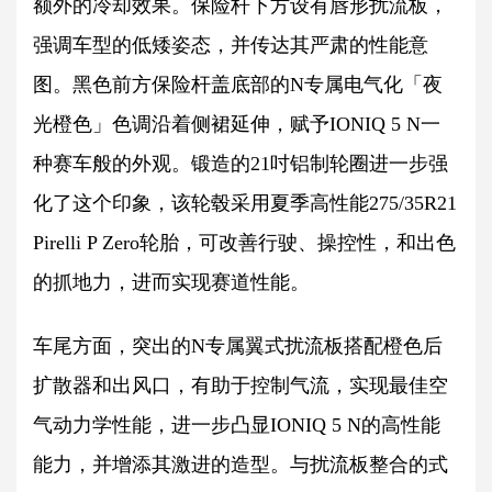
额外的冷却效果。保险杆下方设有唇形扰流板，
强调车型的低矮姿态，并传达其严肃的性能意
图。黑色前方保险杆盖底部的N专属电气化「夜
光橙色」色调沿着侧裙延伸，赋予IONIQ 5 N一
种赛车般的外观。锻造的21吋铝制轮圈进一步强
化了这个印象，该轮毂采用夏季高性能275/35R21 
Pirelli P Zero轮胎，可改善行驶、操控性，和出色
的抓地力，进而实现赛道性能。
车尾方面，突出的N专属翼式扰流板搭配橙色后
扩散器和出风口，有助于控制气流，实现最佳空
气动力学性能，进一步凸显IONIQ 5 N的高性能
能力，并增添其激进的造型。与扰流板整合的式