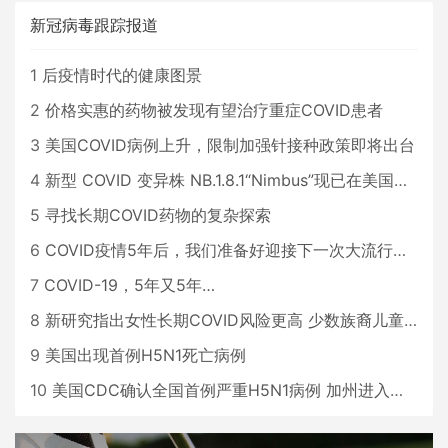
新冠病毒跟踪报道
1
后疫情时代的健康图景
2
价格实惠的药物被发现有望治疗重症COVID患者
3
美国COVID病例上升，限制加强针接种政策即将出台
4
新型 COVID 变异株 NB.1.8.1“Nimbus”现已在美国占据主导地位
5
寻找长期COVID药物的复杂探索
6
COVID疫情5年后，我们准备好迎接下一次大流行了吗？
7
COVID-19，5年又5年…
8
新研究指出女性长期COVID风险更高 少数族裔儿童存在差异
9
美国出现首例H5N1死亡病例
10
美国CDC确认全国首例严重H5N1病例 加州进入紧急状态