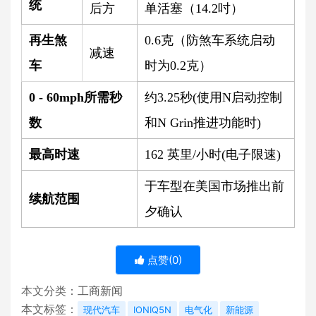
统
后方
单活塞
（14.2
吋
）
再生煞
0.6克（
防煞车系统启动
减速
车
时为
0.2克）
0 - 60mph所需秒
约3.25秒(使用N启动控制
数
和N Grin推进功能时)
最高时速
162 英里/小时
(电子限速)
于车型在美国市场推出前
续航范围
夕确认
点赞(
0
)
本文分类：
工商新闻
本文标签：
现代汽车
IONIQ5N
电气化
新能源