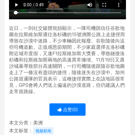
近日，一則社交媒體視頻顯示，一隊司機因信任谷歌地
圖在拉斯維加斯通往洛杉磯的15號洲際公路上走捷徑而
導致在沙漠中迷路，不少車輛因此報廢。谷歌隨後向這
些司機道歉。正值感恩節期間，不少家庭選擇去洛杉磯
附近城市度假，又逢F1拉斯維加斯大獎賽，導致鏈接洛
杉磯和拉斯維加斯兩地的高速異常擁堵。11月19日又遇
沙城暴導致部分高速關閉，一行司機隨後跟隨谷歌地圖
走上了一條沒有盡頭的捷徑，隨後迷失在沙漠中。加州
公路巡邏隊的官員表示，這種捷徑實際上在該地區很常
見，GPS會將人們送上偏遠的沙漠道路，但仍建議人們
走常規路線。
点赞(
0
)
本文分类：
美洲
本文标签：
视频新闻