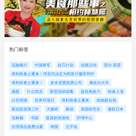
热门标签
花旗银行
中国将军
处罚计划
优惠活动
雷尔·莫雷
塔利班卷土重来！拜登仍决定为阿富汗撤军辩护
塔利班卷土重来！
多米尼恩投票公司
康奈尔大学
議題
什么情况
新型冠状病毒
提高免疫力
快速上涨
白宫简报
世界环境日
塔利班卷土重来
悦纳新自我
新冠疫苗第三针
大肠癌
募捐
美国研究生
微软日本
克林顿
书籍
疫苗的有效性
护理中心
生理用品免费法案
韩国
元宇宙