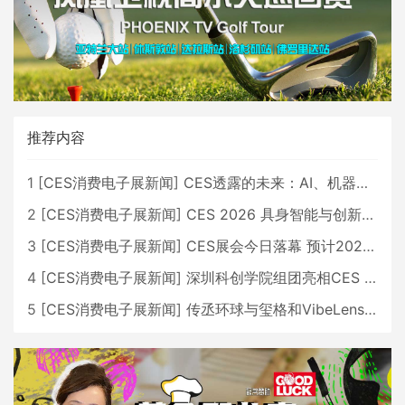
推荐内容
1
[
CES消费电子展新闻
]
CES透露的未来：AI、机器人与智能生活大爆发
2
[
CES消费电子展新闻
]
CES 2026 具身智能与创新领域 中国公司大放异彩
3
[
CES消费电子展新闻
]
CES展会今日落幕 预计2026行业收入将超五千亿美元
4
[
CES消费电子展新闻
]
深圳科创学院组团亮相CES 广受好评
5
[
CES消费电子展新闻
]
传丞环球与玺格和VibeLens共同推出全新耳机