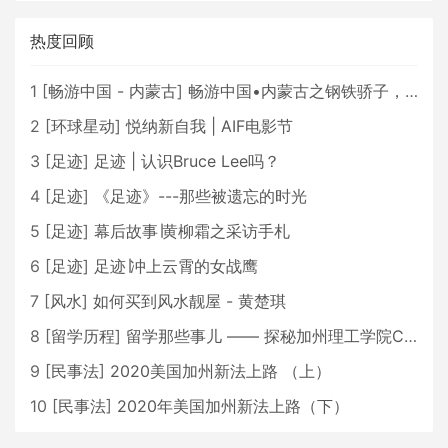
热度回顾
1
[
畅游中国 - 内蒙古
]
畅游中国•内蒙古之钢铁骄子，魅力包头
2
[
环球星动
]
悦纳新自我 | AIF电影节
3
[
足迹
]
足迹 | 认识Bruce Lee吗？
4
[
足迹
]
《足迹》---那些被遗忘的时光
5
[
足迹
]
幕后故事∣黄柳霜之采访手札
6
[
足迹
]
足迹∣冲上云霄的女战鹰
7
[
风水
]
如何买到风水靓屋 - 黄楚琪
8
[
留学历程
]
留学那些事儿 —— 探秘加州理工学院Caltech博士生活 [上集]
9
[
民事法
]
2020美国加州新法上路 （上）
10
[
民事法
]
2020年美国加州新法上路（下）