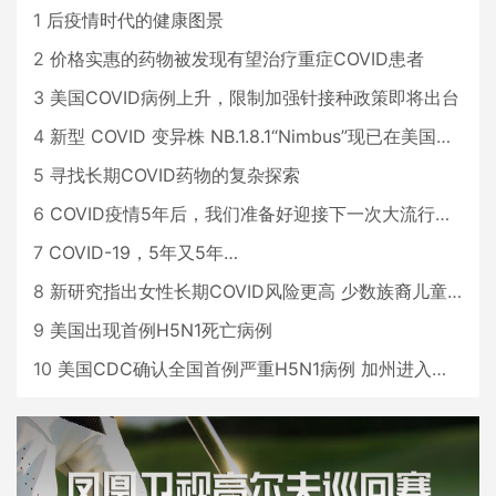
1
后疫情时代的健康图景
2
价格实惠的药物被发现有望治疗重症COVID患者
3
美国COVID病例上升，限制加强针接种政策即将出台
4
新型 COVID 变异株 NB.1.8.1“Nimbus”现已在美国占据主导地位
5
寻找长期COVID药物的复杂探索
6
COVID疫情5年后，我们准备好迎接下一次大流行了吗？
7
COVID-19，5年又5年…
8
新研究指出女性长期COVID风险更高 少数族裔儿童存在差异
9
美国出现首例H5N1死亡病例
10
美国CDC确认全国首例严重H5N1病例 加州进入紧急状态