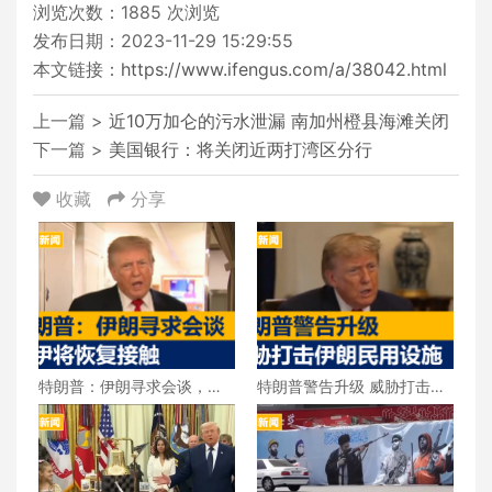
浏览次数：
1885
次浏览
发布日期：2023-11-29 15:29:55
本文链接：
https://www.ifengus.com/a/38042.html
上一篇 >
近10万加仑的污水泄漏 南加州橙县海滩关闭
下一篇 >
美国银行：将关闭近两打湾区分行
收藏
分享
特朗普：伊朗寻求会谈，美
特朗普警告升级 威胁打击伊
伊将恢复接触
朗民用设施