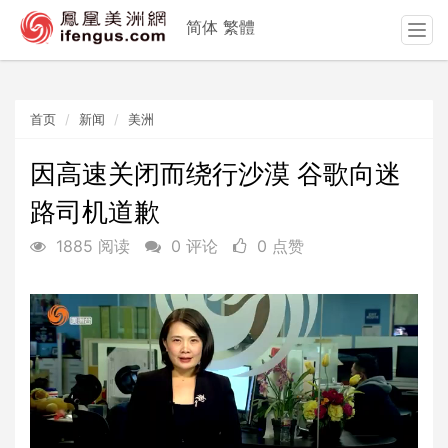
简体
繁體
T
o
g
g
首页
新闻
美洲
l
e
n
因高速关闭而绕行沙漠 谷歌向迷
a
路司机道歉
v
i
1885 阅读
0 评论
0 点赞
g
a
t
i
o
n