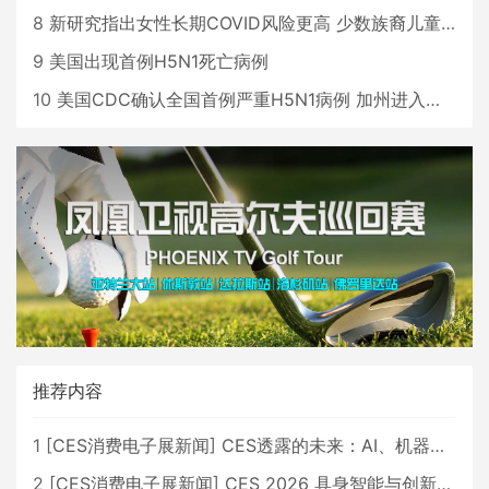
8
新研究指出女性长期COVID风险更高 少数族裔儿童存在差异
9
美国出现首例H5N1死亡病例
10
美国CDC确认全国首例严重H5N1病例 加州进入紧急状态
推荐内容
1
[
CES消费电子展新闻
]
CES透露的未来：AI、机器人与智能生活大爆发
2
[
CES消费电子展新闻
]
CES 2026 具身智能与创新领域 中国公司大放异彩