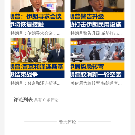
特朗普：伊朗寻求会谈，美
特朗普警告升级 威胁打击伊
伊将恢复接触
朗民用设施
特朗普：普京和泽连斯基都
美伊局势急转弯 特朗普宣布
想结束战争
取消新一轮空袭
评论列表
共有
0
条评论
暂无评论