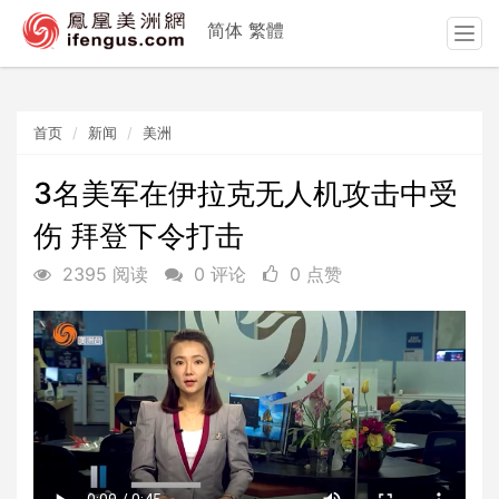
简体
繁體
T
o
g
g
首页
新闻
美洲
l
e
n
3名美军在伊拉克无人机攻击中受
a
伤 拜登下令打击
v
i
2395 阅读
0 评论
0 点赞
g
a
t
i
o
n