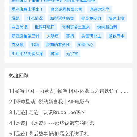
塔利班卷土重来！拜登仍决定为阿富汗撤军辩护
塔利班卷土重来！
多米尼恩投票公司
康奈尔大学
議題
什么情况
新型冠状病毒
提高免疫力
快速上涨
白宫简报
世界环境日
塔利班卷土重来
悦纳新自我
新冠疫苗第三针
大肠癌
募捐
美国研究生
微软日本
克林顿
书籍
疫苗的有效性
护理中心
生理用品免费法案
韩国
元宇宙
热度回顾
1
[
畅游中国 - 内蒙古
]
畅游中国•内蒙古之钢铁骄子，魅力包头
2
[
环球星动
]
悦纳新自我 | AIF电影节
3
[
足迹
]
足迹 | 认识Bruce Lee吗？
4
[
足迹
]
《足迹》---那些被遗忘的时光
5
[
足迹
]
幕后故事∣黄柳霜之采访手札