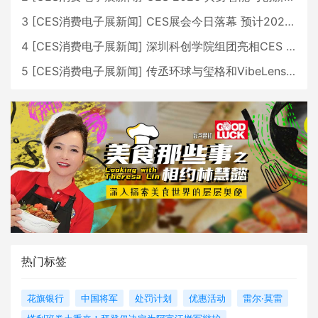
3
[
CES消费电子展新闻
]
CES展会今日落幕 预计2026行业收入将超五千亿美元
4
[
CES消费电子展新闻
]
深圳科创学院组团亮相CES 广受好评
5
[
CES消费电子展新闻
]
传丞环球与玺格和VibeLens共同推出全新耳机
热门标签
花旗银行
中国将军
处罚计划
优惠活动
雷尔·莫雷