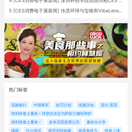
4
[
CES消费电子展新闻
]
深圳科创学院组团亮相CES 广受好评
5
[
CES消费电子展新闻
]
传丞环球与玺格和VibeLens共同推出全新耳机
热门标签
花旗银行
中国将军
处罚计划
优惠活动
雷尔·莫雷
塔利班卷土重来！拜登仍决定为阿富汗撤军辩护
塔利班卷土重来！
多米尼恩投票公司
康奈尔大学
議題
什么情况
新型冠状病毒
提高免疫力
快速上涨