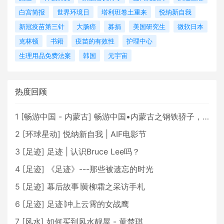
白宫简报
世界环境日
塔利班卷土重来
悦纳新自我
新冠疫苗第三针
大肠癌
募捐
美国研究生
微软日本
克林顿
书籍
疫苗的有效性
护理中心
生理用品免费法案
韩国
元宇宙
热度回顾
1
[
畅游中国 - 内蒙古
]
畅游中国•内蒙古之钢铁骄子，魅力包头
2
[
环球星动
]
悦纳新自我 | AIF电影节
3
[
足迹
]
足迹 | 认识Bruce Lee吗？
4
[
足迹
]
《足迹》---那些被遗忘的时光
5
[
足迹
]
幕后故事∣黄柳霜之采访手札
6
[
足迹
]
足迹∣冲上云霄的女战鹰
7
[
风水
]
如何买到风水靓屋 - 黄楚琪