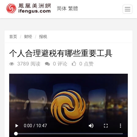
简体
繁體
T
o
g
g
首页
财经
报税
l
e
n
个人合理避税有哪些重要工具
a
3789 阅读
0 评论
0 点赞
v
i
g
a
t
i
o
n