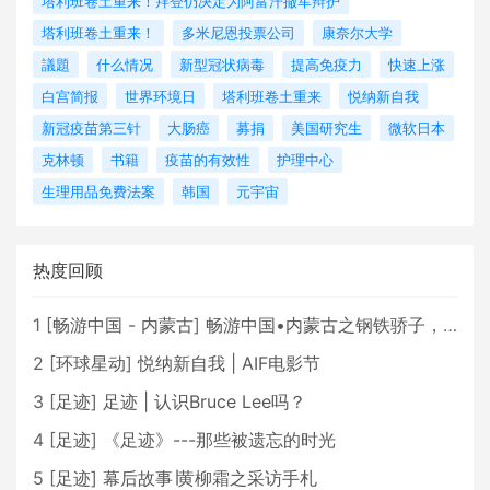
塔利班卷土重来！拜登仍决定为阿富汗撤军辩护
塔利班卷土重来！
多米尼恩投票公司
康奈尔大学
議題
什么情况
新型冠状病毒
提高免疫力
快速上涨
白宫简报
世界环境日
塔利班卷土重来
悦纳新自我
新冠疫苗第三针
大肠癌
募捐
美国研究生
微软日本
克林顿
书籍
疫苗的有效性
护理中心
生理用品免费法案
韩国
元宇宙
热度回顾
1
[
畅游中国 - 内蒙古
]
畅游中国•内蒙古之钢铁骄子，魅力包头
2
[
环球星动
]
悦纳新自我 | AIF电影节
3
[
足迹
]
足迹 | 认识Bruce Lee吗？
4
[
足迹
]
《足迹》---那些被遗忘的时光
5
[
足迹
]
幕后故事∣黄柳霜之采访手札