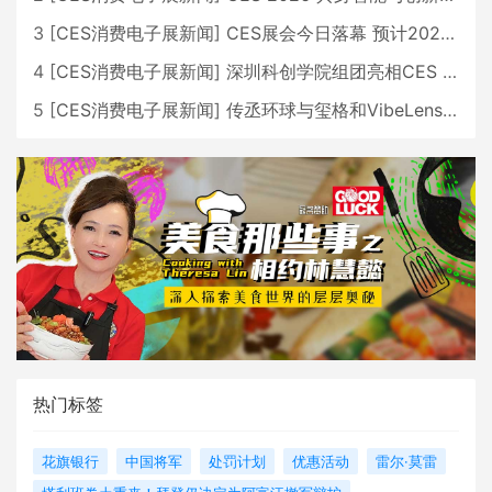
3
[
CES消费电子展新闻
]
CES展会今日落幕 预计2026行业收入将超五千亿美元
4
[
CES消费电子展新闻
]
深圳科创学院组团亮相CES 广受好评
5
[
CES消费电子展新闻
]
传丞环球与玺格和VibeLens共同推出全新耳机
热门标签
花旗银行
中国将军
处罚计划
优惠活动
雷尔·莫雷