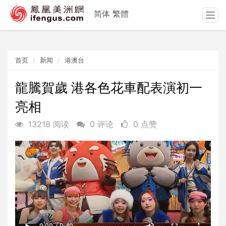
简体
繁體
T
o
g
g
首页
新闻
港澳台
l
e
n
龍騰賀歲 港各色花車配表演初一
a
亮相
v
i
13218 阅读
0 评论
0 点赞
g
a
t
i
o
n