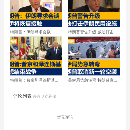
特朗普：伊朗寻求会谈，美
特朗普警告升级 威胁打击伊
伊将恢复接触
朗民用设施
特朗普：普京和泽连斯基都
美伊局势急转弯 特朗普宣布
想结束战争
取消新一轮空袭
评论列表
共有
0
条评论
暂无评论