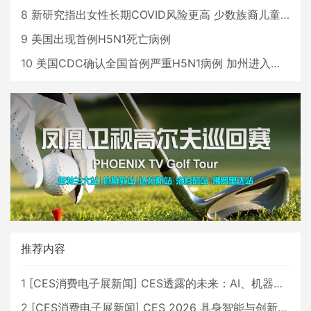
8
新研究指出女性长期COVID风险更高 少数族裔儿童存在差异
9
美国出现首例H5N1死亡病例
10
美国CDC确认全国首例严重H5N1病例 加州进入紧急状态
推荐内容
1
[
CES消费电子展新闻
]
CES透露的未来：AI、机器人与智能生活大爆发
2
[
CES消费电子展新闻
]
CES 2026 具身智能与创新领域 中国公司大放异彩