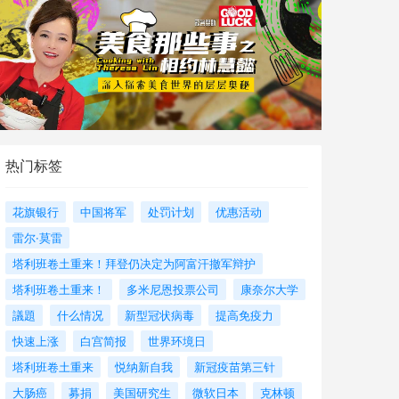
热门标签
花旗银行
中国将军
处罚计划
优惠活动
雷尔·莫雷
塔利班卷土重来！拜登仍决定为阿富汗撤军辩护
塔利班卷土重来！
多米尼恩投票公司
康奈尔大学
議題
什么情况
新型冠状病毒
提高免疫力
快速上涨
白宫简报
世界环境日
塔利班卷土重来
悦纳新自我
新冠疫苗第三针
大肠癌
募捐
美国研究生
微软日本
克林顿