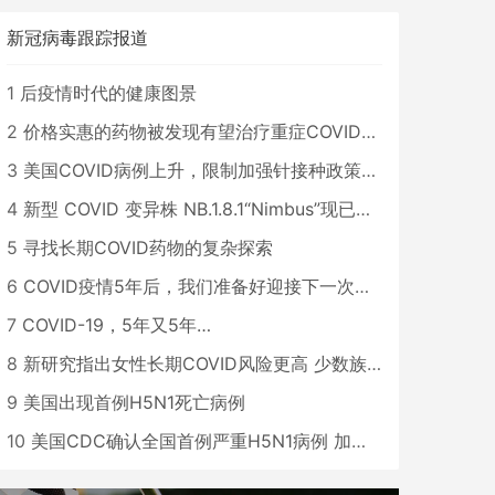
新冠病毒跟踪报道
1
后疫情时代的健康图景
2
价格实惠的药物被发现有望治疗重症COVID患者
3
美国COVID病例上升，限制加强针接种政策即将出台
4
新型 COVID 变异株 NB.1.8.1“Nimbus”现已在美国占据主导地位
5
寻找长期COVID药物的复杂探索
6
COVID疫情5年后，我们准备好迎接下一次大流行了吗？
7
COVID-19，5年又5年…
8
新研究指出女性长期COVID风险更高 少数族裔儿童存在差异
9
美国出现首例H5N1死亡病例
10
美国CDC确认全国首例严重H5N1病例 加州进入紧急状态