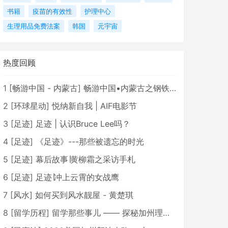
书籍
疫苗的有效性
护理中心
生理用品免费法案
韩国
元宇宙
热度回顾
1
[
畅游中国 - 内蒙古
]
畅游中国•内蒙古之钢铁骄子，魅力包头
2
[
环球星动
]
悦纳新自我 | AIF电影节
3
[
足迹
]
足迹 | 认识Bruce Lee吗？
4
[
足迹
]
《足迹》---那些被遗忘的时光
5
[
足迹
]
幕后故事∣黄柳霜之采访手札
6
[
足迹
]
足迹∣冲上云霄的女战鹰
7
[
风水
]
如何买到风水靓屋 - 黄楚琪
8
[
留学历程
]
留学那些事儿 —— 探秘加州理工学院Caltech博士生活 [上集]