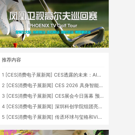
推荐内容
1
[
CES消费电子展新闻
]
CES透露的未来：AI、机器人与智能生活大爆发
2
[
CES消费电子展新闻
]
CES 2026 具身智能与创新领域 中国公司大放异彩
3
[
CES消费电子展新闻
]
CES展会今日落幕 预计2026行业收入将超五千亿美元
4
[
CES消费电子展新闻
]
深圳科创学院组团亮相CES 广受好评
5
[
CES消费电子展新闻
]
传丞环球与玺格和VibeLens共同推出全新耳机