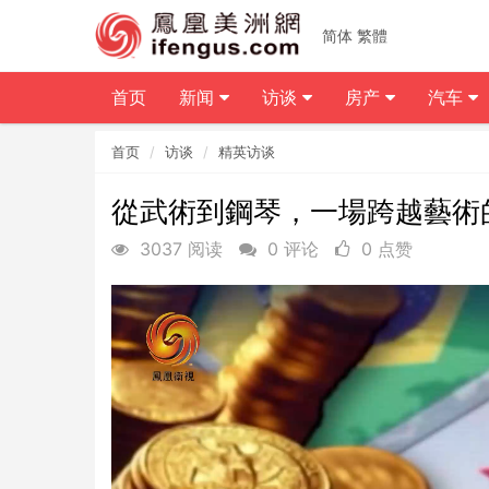
简体
繁體
首页
新闻
访谈
房产
汽车
首页
访谈
精英访谈
從武術到鋼琴，一場跨越藝術
3037 阅读
0 评论
0 点赞