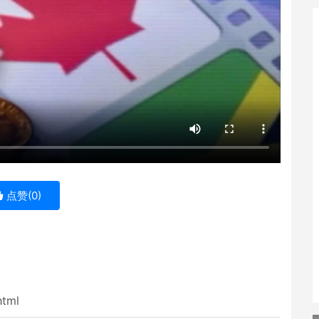
点赞(
0
)
html