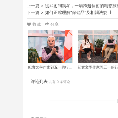
上一篇 >
從武術到鋼琴，一場跨越藝術的精彩旅
下一篇 >
如何正確理解”保健品”及相關法規 上
收藏
分享
紀實文學作家郭五一的行
紀實文學作家郭五一的
走人生 下
走人生 上
评论列表
共有
0
条评论