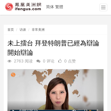
简体
繁體
T
o
g
g
首页
访谈
非常美洲
l
e
n
未上擂台 拜登特朗普已經為辯論
a
開始辯論
v
i
2763 阅读
0 评论
0 点赞
g
a
t
i
o
n