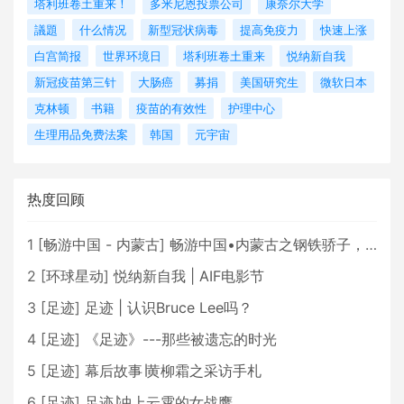
塔利班卷土重来！
多米尼恩投票公司
康奈尔大学
議題
什么情况
新型冠状病毒
提高免疫力
快速上涨
白宫简报
世界环境日
塔利班卷土重来
悦纳新自我
新冠疫苗第三针
大肠癌
募捐
美国研究生
微软日本
克林顿
书籍
疫苗的有效性
护理中心
生理用品免费法案
韩国
元宇宙
热度回顾
1
[
畅游中国 - 内蒙古
]
畅游中国•内蒙古之钢铁骄子，魅力包头
2
[
环球星动
]
悦纳新自我 | AIF电影节
3
[
足迹
]
足迹 | 认识Bruce Lee吗？
4
[
足迹
]
《足迹》---那些被遗忘的时光
5
[
足迹
]
幕后故事∣黄柳霜之采访手札
6
[
足迹
]
足迹∣冲上云霄的女战鹰