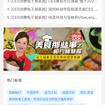
3
[
CES消费电子展新闻
]
CES展会今日落幕 预计2026行业收入将超五千亿美元
4
[
CES消费电子展新闻
]
深圳科创学院组团亮相CES 广受好评
5
[
CES消费电子展新闻
]
传丞环球与玺格和VibeLens共同推出全新耳机
热门标签
花旗银行
中国将军
处罚计划
优惠活动
雷尔·莫雷
塔利班卷土重来！拜登仍决定为阿富汗撤军辩护