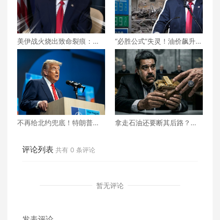
美伊战火烧出致命裂痕：吕
“必胜公式”失灵！油价飙升、
特低调求和却碰壁，北约正
民怨沸腾，美伊之战特朗普
走向事实性崩塌？
将如何收场？
不再给北约兜底！特朗普对
拿走石油还要断其后路？美
北约“最后通牒” 不交钱 美国
国为何死掐马杜罗的“辩护救
就不玩了？
命钱”？
评论列表
共有
0
条评论
暂无评论
发表评论