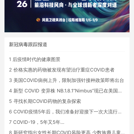
新冠病毒跟踪报道
1
后疫情时代的健康图景
2
价格实惠的药物被发现有望治疗重症COVID患者
3
美国COVID病例上升，限制加强针接种政策即将出台
4
新型 COVID 变异株 NB.1.8.1“Nimbus”现已在美国占据主导地位
5
寻找长期COVID药物的复杂探索
6
COVID疫情5年后，我们准备好迎接下一次大流行了吗？
7
COVID-19，5年又5年…
8
新研究指出女性长期COVID风险更高 少数族裔儿童存在差异