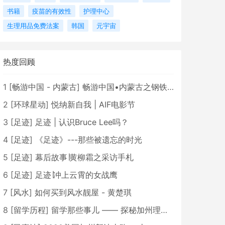
书籍
疫苗的有效性
护理中心
生理用品免费法案
韩国
元宇宙
热度回顾
1
[
畅游中国 - 内蒙古
]
畅游中国•内蒙古之钢铁骄子，魅力包头
2
[
环球星动
]
悦纳新自我 | AIF电影节
3
[
足迹
]
足迹 | 认识Bruce Lee吗？
4
[
足迹
]
《足迹》---那些被遗忘的时光
5
[
足迹
]
幕后故事∣黄柳霜之采访手札
6
[
足迹
]
足迹∣冲上云霄的女战鹰
7
[
风水
]
如何买到风水靓屋 - 黄楚琪
8
[
留学历程
]
留学那些事儿 —— 探秘加州理工学院Caltech博士生活 [上集]