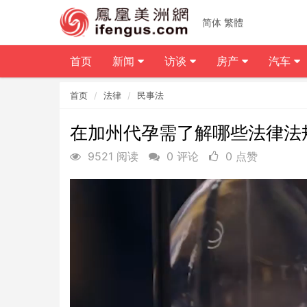
简体
繁體
首页
新闻
访谈
房产
汽车
首页
法律
民事法
在加州代孕需了解哪些法律法
9521 阅读
0 评论
0 点赞