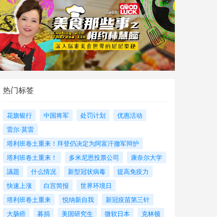
热门标签
花旗银行
中国将军
处罚计划
优惠活动
雷尔·莫雷
塔利班卷土重来！拜登仍决定为阿富汗撤军辩护
塔利班卷土重来！
多米尼恩投票公司
康奈尔大学
議題
什么情况
新型冠状病毒
提高免疫力
快速上涨
白宫简报
世界环境日
塔利班卷土重来
悦纳新自我
新冠疫苗第三针
大肠癌
募捐
美国研究生
微软日本
克林顿