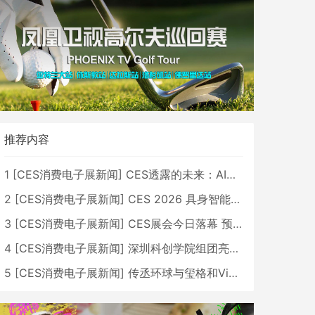
推荐内容
1
[
CES消费电子展新闻
]
CES透露的未来：AI、机器人与智能生活大爆发
2
[
CES消费电子展新闻
]
CES 2026 具身智能与创新领域 中国公司大放异彩
3
[
CES消费电子展新闻
]
CES展会今日落幕 预计2026行业收入将超五千亿美元
4
[
CES消费电子展新闻
]
深圳科创学院组团亮相CES 广受好评
5
[
CES消费电子展新闻
]
传丞环球与玺格和VibeLens共同推出全新耳机