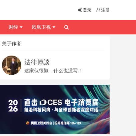
登录
注册
财经
凤凰卫视
关于作者
法律博談
这家伙很懒，什么也没写！