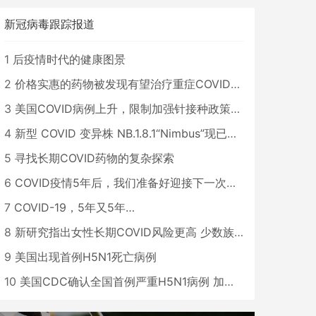
新冠病毒跟踪报道
1
后疫情时代的健康图景
2
价格实惠的药物被发现有望治疗重症COVID患者
3
美国COVID病例上升，限制加强针接种政策即将出台
4
新型 COVID 变异株 NB.1.8.1“Nimbus”现已在美国占据主导地位
5
寻找长期COVID药物的复杂探索
6
COVID疫情5年后，我们准备好迎接下一次大流行了吗？
7
COVID-19，5年又5年…
8
新研究指出女性长期COVID风险更高 少数族裔儿童存在差异
9
美国出现首例H5N1死亡病例
10
美国CDC确认全国首例严重H5N1病例 加州进入紧急状态