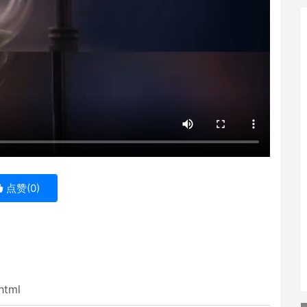
点赞(
0
)
html