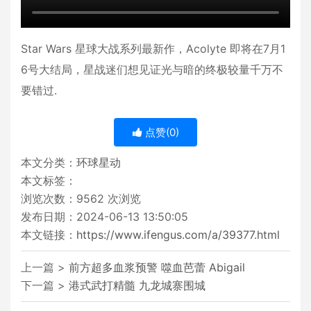
Star Wars 星球大战系列最新作，Acolyte 即将在7月1
6号大结局，星战迷们想见证光与暗的终极较量千万不
要错过.
点赞(
0
)
本文分类：
环球星动
本文标签：
浏览次数：
9562
次浏览
发布日期：2024-06-13 13:50:05
本文链接：
https://www.ifengus.com/a/39377.html
上一篇 >
前方超多血浆预警 噬血芭蕾 Abigail
下一篇 >
港式武打精髓 九龙城寨围城