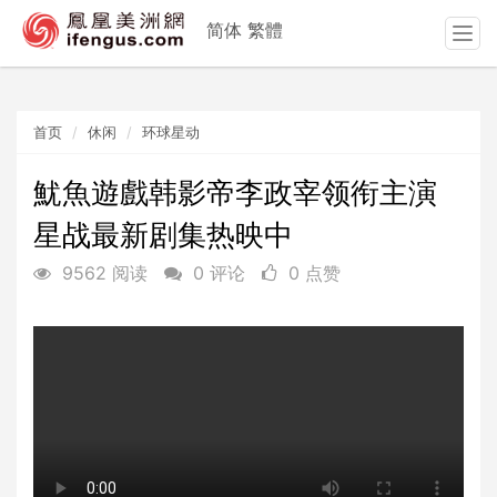
简体
繁體
T
o
g
g
首页
休闲
环球星动
l
e
n
魷魚遊戲韩影帝李政宰领衔主演
a
星战最新剧集热映中
v
i
9562 阅读
0 评论
0 点赞
g
a
t
i
o
n