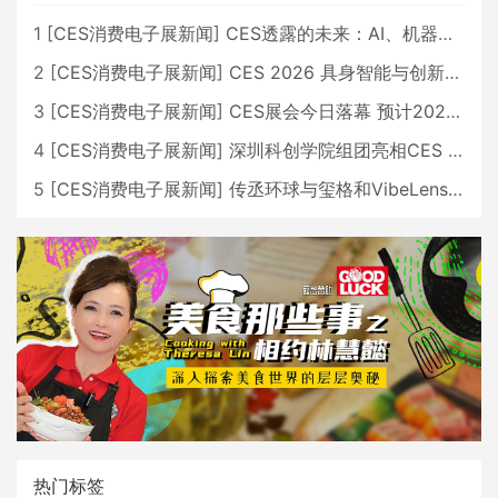
1
[
CES消费电子展新闻
]
CES透露的未来：AI、机器人与智能生活大爆发
2
[
CES消费电子展新闻
]
CES 2026 具身智能与创新领域 中国公司大放异彩
3
[
CES消费电子展新闻
]
CES展会今日落幕 预计2026行业收入将超五千亿美元
4
[
CES消费电子展新闻
]
深圳科创学院组团亮相CES 广受好评
5
[
CES消费电子展新闻
]
传丞环球与玺格和VibeLens共同推出全新耳机
热门标签