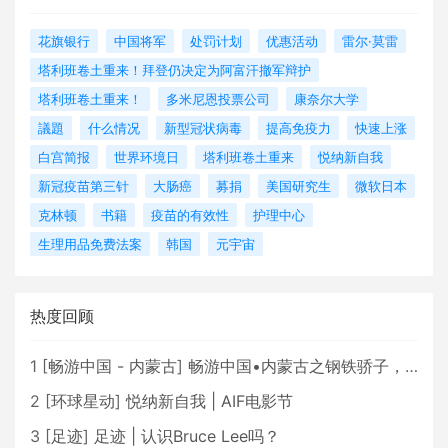
花旗银行
中国将军
处罚计划
优惠活动
雷尔·莫雷
塔利班卷土重来！拜登仍决定为阿富汗撤军辩护
塔利班卷土重来！
多米尼恩投票公司
康奈尔大学
議題
什么情况
新型冠状病毒
提高免疫力
快速上涨
白宫简报
世界环境日
塔利班卷土重来
悦纳新自我
新冠疫苗第三针
大肠癌
募捐
美国研究生
微软日本
克林顿
书籍
疫苗的有效性
护理中心
生理用品免费法案
韩国
元宇宙
热度回顾
1
[
畅游中国 - 内蒙古
]
畅游中国•内蒙古之钢铁骄子，魅力包头
2
[
环球星动
]
悦纳新自我 | AIF电影节
3
[
足迹
]
足迹 | 认识Bruce Lee吗？