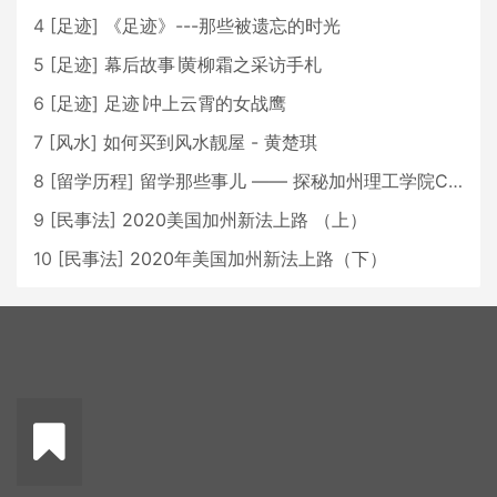
4
[
足迹
]
《足迹》---那些被遗忘的时光
5
[
足迹
]
幕后故事∣黄柳霜之采访手札
6
[
足迹
]
足迹∣冲上云霄的女战鹰
7
[
风水
]
如何买到风水靓屋 - 黄楚琪
8
[
留学历程
]
留学那些事儿 —— 探秘加州理工学院Caltech博士生活 [上集]
9
[
民事法
]
2020美国加州新法上路 （上）
10
[
民事法
]
2020年美国加州新法上路（下）