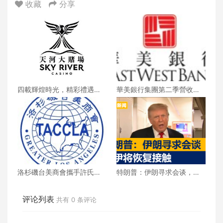
收藏
分享
四載輝煌時光，精彩禮遇歡
華美銀行集團第二季營收創
慶一整月
新高 每股收益年增18%
洛杉磯台美商會攜手許氏參
特朗普：伊朗寻求会谈，美
業 推廣健康養生新生活
伊将恢复接触
评论列表
共有
0
条评论