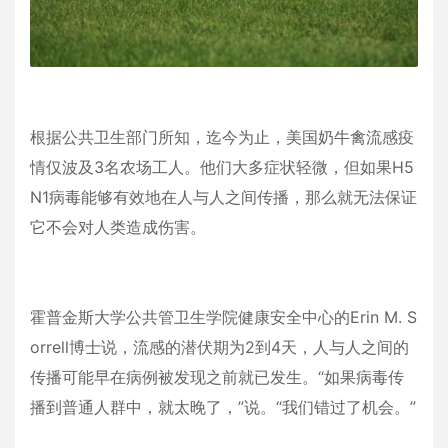
根据公共卫生部门所知，迄今为止，美国奶牛禽流感疫
情仅波及
3
名农场工人。他们大多症状轻微，但如果
H5
N1
病毒能够有效地在人与人之间传播，那么就无法保证
它不会对人类造成伤害。
霍普金斯大学公共管卫生学院健康安全中心的
Erin M. S
orrell
博士说，流感的潜伏期为
2
到
4
天，人与人之间的
传播可能早在病例被发现之前就已发生。“如果病毒传
播到普通人群中，就太晚了，”说。“我们错过了机会。”