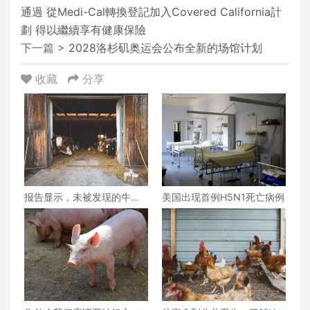
通過 從Medi-Cal轉換登記加入Covered California計
劃 得以繼續享有健康保險
下一篇 >
2028洛杉矶奥运会公布全新的场馆计划
收藏
分享
报告显示，未被发现的牛与
美国出现首例H5N1死亡病例
人禽流感传播很可能正在发
生