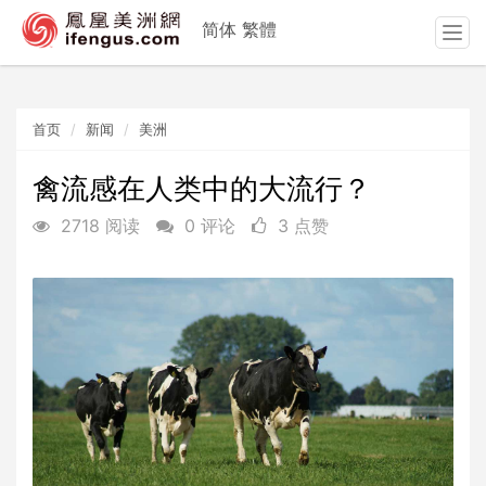
简体
繁體
T
o
g
g
首页
新闻
美洲
l
e
n
禽流感在人类中的大流行？
a
2718 阅读
0 评论
3 点赞
v
i
g
a
t
i
o
n