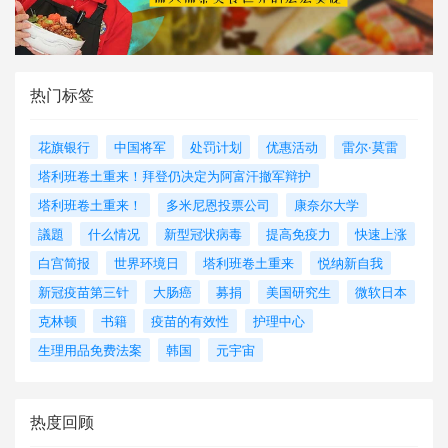
热门标签
花旗银行
中国将军
处罚计划
优惠活动
雷尔·莫雷
塔利班卷土重来！拜登仍决定为阿富汗撤军辩护
塔利班卷土重来！
多米尼恩投票公司
康奈尔大学
議題
什么情况
新型冠状病毒
提高免疫力
快速上涨
白宫简报
世界环境日
塔利班卷土重来
悦纳新自我
新冠疫苗第三针
大肠癌
募捐
美国研究生
微软日本
克林顿
书籍
疫苗的有效性
护理中心
生理用品免费法案
韩国
元宇宙
热度回顾