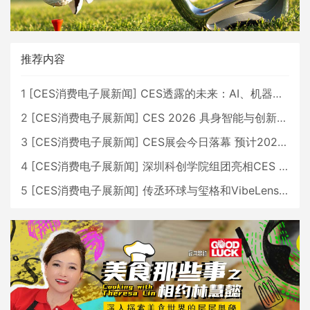
推荐内容
1
[
CES消费电子展新闻
]
CES透露的未来：AI、机器人与智能生活大爆发
2
[
CES消费电子展新闻
]
CES 2026 具身智能与创新领域 中国公司大放异彩
3
[
CES消费电子展新闻
]
CES展会今日落幕 预计2026行业收入将超五千亿美元
4
[
CES消费电子展新闻
]
深圳科创学院组团亮相CES 广受好评
5
[
CES消费电子展新闻
]
传丞环球与玺格和VibeLens共同推出全新耳机