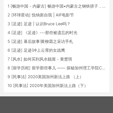
1
[
畅游中国 - 内蒙古
]
畅游中国•内蒙古之钢铁骄子，魅力包头
2
[
环球星动
]
悦纳新自我 | AIF电影节
3
[
足迹
]
足迹 | 认识Bruce Lee吗？
4
[
足迹
]
《足迹》---那些被遗忘的时光
5
[
足迹
]
幕后故事∣黄柳霜之采访手札
6
[
足迹
]
足迹∣冲上云霄的女战鹰
7
[
风水
]
如何买到风水靓屋 - 黄楚琪
8
[
留学历程
]
留学那些事儿 —— 探秘加州理工学院Caltech博士生活 [上集]
9
[
民事法
]
2020美国加州新法上路 （上）
10
[
民事法
]
2020年美国加州新法上路（下）