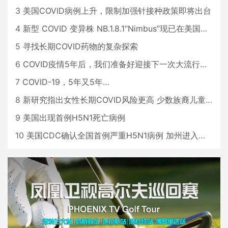
3
美国COVID病例上升，限制加强针接种政策即将出台
4
新型 COVID 变异株 NB.1.8.1“Nimbus”现已在美国占据主导地位
5
寻找长期COVID药物的复杂探索
6
COVID疫情5年后，我们准备好迎接下一次大流行了吗？
7
COVID-19，5年又5年…
8
新研究指出女性长期COVID风险更高 少数族裔儿童存在差异
9
美国出现首例H5N1死亡病例
10
美国CDC确认全国首例严重H5N1病例 加州进入紧急状态