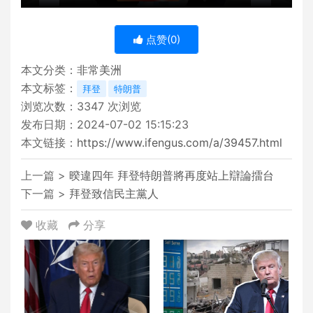
点赞(
0
)
本文分类：
非常美洲
本文标签：
拜登
特朗普
浏览次数：
3347
次浏览
发布日期：2024-07-02 15:15:23
本文链接：
https://www.ifengus.com/a/39457.html
上一篇 >
暌違四年 拜登特朗普將再度站上辯論擂台
下一篇 >
拜登致信民主黨人
收藏
分享