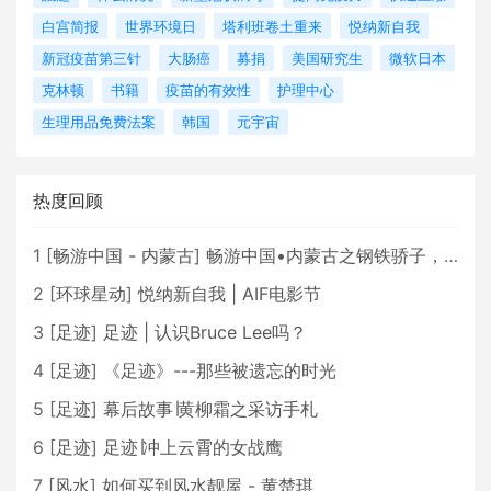
白宫简报
世界环境日
塔利班卷土重来
悦纳新自我
新冠疫苗第三针
大肠癌
募捐
美国研究生
微软日本
克林顿
书籍
疫苗的有效性
护理中心
生理用品免费法案
韩国
元宇宙
热度回顾
1
[
畅游中国 - 内蒙古
]
畅游中国•内蒙古之钢铁骄子，魅力包头
2
[
环球星动
]
悦纳新自我 | AIF电影节
3
[
足迹
]
足迹 | 认识Bruce Lee吗？
4
[
足迹
]
《足迹》---那些被遗忘的时光
5
[
足迹
]
幕后故事∣黄柳霜之采访手札
6
[
足迹
]
足迹∣冲上云霄的女战鹰
7
[
风水
]
如何买到风水靓屋 - 黄楚琪