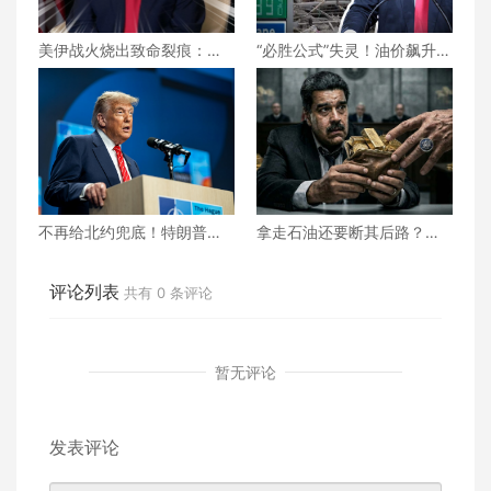
美伊战火烧出致命裂痕：吕
“必胜公式”失灵！油价飙升、
特低调求和却碰壁，北约正
民怨沸腾，美伊之战特朗普
走向事实性崩塌？
将如何收场？
不再给北约兜底！特朗普对
拿走石油还要断其后路？美
北约“最后通牒” 不交钱 美国
国为何死掐马杜罗的“辩护救
就不玩了？
命钱”？
评论列表
共有
0
条评论
暂无评论
发表评论