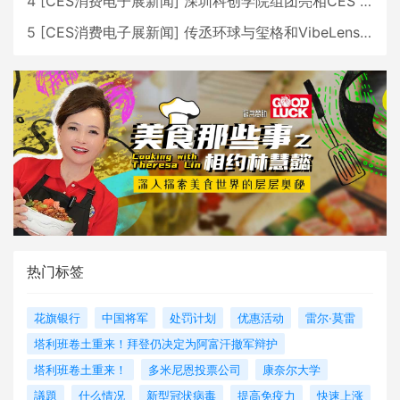
4
[
CES消费电子展新闻
]
深圳科创学院组团亮相CES 广受好评
5
[
CES消费电子展新闻
]
传丞环球与玺格和VibeLens共同推出全新耳机
热门标签
花旗银行
中国将军
处罚计划
优惠活动
雷尔·莫雷
塔利班卷土重来！拜登仍决定为阿富汗撤军辩护
塔利班卷土重来！
多米尼恩投票公司
康奈尔大学
議題
什么情况
新型冠状病毒
提高免疫力
快速上涨