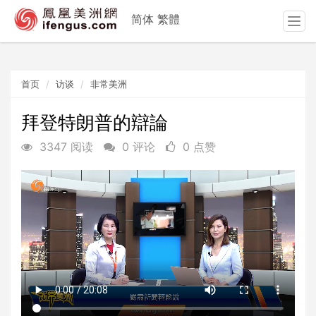
简体
繁體
T
o
g
g
首页
访谈
非常美洲
l
e
n
拜登特朗普的辯論
a
3347 阅读
0 评论
0 点赞
v
i
g
a
t
i
o
n