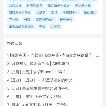
白宫简报
世界环境日
塔利班卷土重来
悦纳新自我
新冠疫苗第三针
大肠癌
募捐
美国研究生
微软日本
克林顿
书籍
疫苗的有效性
护理中心
生理用品免费法案
韩国
元宇宙
热度回顾
1
[
畅游中国 - 内蒙古
]
畅游中国•内蒙古之钢铁骄子，魅力包头
2
[
环球星动
]
悦纳新自我 | AIF电影节
3
[
足迹
]
足迹 | 认识Bruce Lee吗？
4
[
足迹
]
《足迹》---那些被遗忘的时光
5
[
足迹
]
幕后故事∣黄柳霜之采访手札
6
[
足迹
]
足迹∣冲上云霄的女战鹰
7
[
风水
]
如何买到风水靓屋 - 黄楚琪