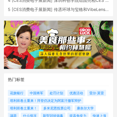
4
[
CES消费电子展新闻
]
深圳科创学院组团亮相CES 广受好评
5
[
CES消费电子展新闻
]
传丞环球与玺格和VibeLens共同推出全新耳机
热门标签
花旗银行
中国将军
处罚计划
优惠活动
雷尔·莫雷
塔利班卷土重来！拜登仍决定为阿富汗撤军辩护
塔利班卷土重来！
多米尼恩投票公司
康奈尔大学
議題
什么情况
新型冠状病毒
提高免疫力
快速上涨