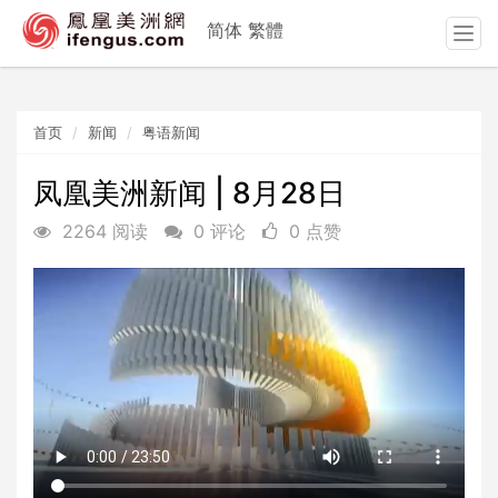
简体
繁體
T
o
g
g
首页
新闻
粤语新闻
l
e
n
凤凰美洲新闻 | 8月28日
a
2264 阅读
0 评论
0 点赞
v
i
g
a
t
i
o
n