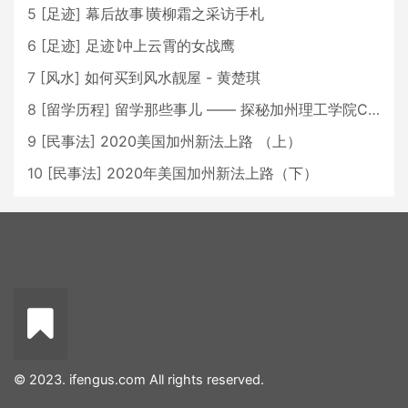
5
[
足迹
]
幕后故事∣黄柳霜之采访手札
6
[
足迹
]
足迹∣冲上云霄的女战鹰
7
[
风水
]
如何买到风水靓屋 - 黄楚琪
8
[
留学历程
]
留学那些事儿 —— 探秘加州理工学院Caltech博士生活 [上集]
9
[
民事法
]
2020美国加州新法上路 （上）
10
[
民事法
]
2020年美国加州新法上路（下）
© 2023. ifengus.com All rights reserved.