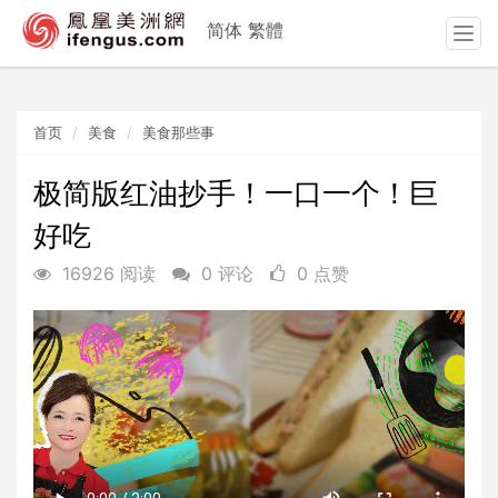
简体
繁體
T
o
g
g
首页
美食
美食那些事
l
e
n
极简版红油抄手！一口一个！巨
a
好吃
v
i
16926 阅读
0 评论
0 点赞
g
a
t
i
o
n