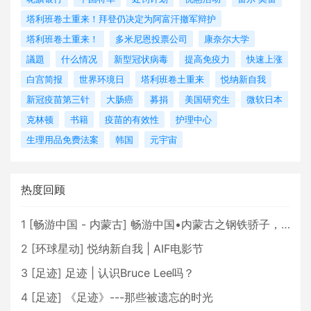
塔利班卷土重来！拜登仍决定为阿富汗撤军辩护
塔利班卷土重来！
多米尼恩投票公司
康奈尔大学
議題
什么情况
新型冠状病毒
提高免疫力
快速上涨
白宫简报
世界环境日
塔利班卷土重来
悦纳新自我
新冠疫苗第三针
大肠癌
募捐
美国研究生
微软日本
克林顿
书籍
疫苗的有效性
护理中心
生理用品免费法案
韩国
元宇宙
热度回顾
1
[
畅游中国 - 内蒙古
]
畅游中国•内蒙古之钢铁骄子，魅力包头
2
[
环球星动
]
悦纳新自我 | AIF电影节
3
[
足迹
]
足迹 | 认识Bruce Lee吗？
4
[
足迹
]
《足迹》---那些被遗忘的时光