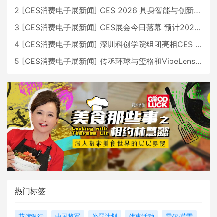
2
[
CES消费电子展新闻
]
CES 2026 具身智能与创新领域 中国公司大放异彩
3
[
CES消费电子展新闻
]
CES展会今日落幕 预计2026行业收入将超五千亿美元
4
[
CES消费电子展新闻
]
深圳科创学院组团亮相CES 广受好评
5
[
CES消费电子展新闻
]
传丞环球与玺格和VibeLens共同推出全新耳机
热门标签
花旗银行
中国将军
处罚计划
优惠活动
雷尔·莫雷