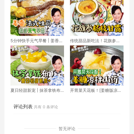
5分钟快手元气早餐 | 姜香法
传统甜品新吃法！花旗参版
式吐司
杨枝甘露清爽又养生
夏日轻甜新宠 | 抹茶拿铁布
开胃菜天花板！[姜糖版凉拌
丁在家轻松做！
山药] 秒杀高级餐厅
评论列表
共有
0
条评论
暂无评论