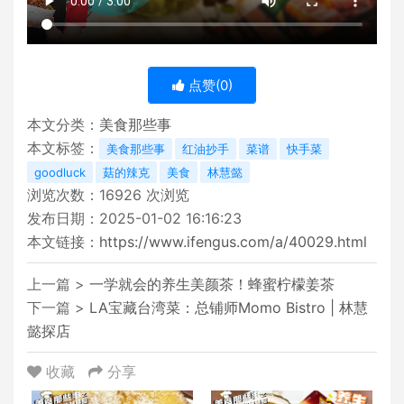
点赞(
0
)
本文分类：
美食那些事
本文标签：
美食那些事
红油抄手
菜谱
快手菜
goodluck
菇的辣克
美食
林慧懿
浏览次数：
16926
次浏览
发布日期：2025-01-02 16:16:23
本文链接：
https://www.ifengus.com/a/40029.html
上一篇 >
一学就会的养生美颜茶！蜂蜜柠檬姜茶
下一篇 >
LA宝藏台湾菜：总铺师Momo Bistro | 林慧
懿探店
收藏
分享