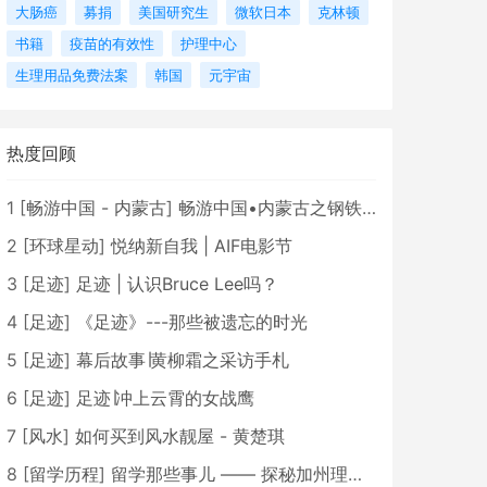
大肠癌
募捐
美国研究生
微软日本
克林顿
书籍
疫苗的有效性
护理中心
生理用品免费法案
韩国
元宇宙
热度回顾
1
[
畅游中国 - 内蒙古
]
畅游中国•内蒙古之钢铁骄子，魅力包头
2
[
环球星动
]
悦纳新自我 | AIF电影节
3
[
足迹
]
足迹 | 认识Bruce Lee吗？
4
[
足迹
]
《足迹》---那些被遗忘的时光
5
[
足迹
]
幕后故事∣黄柳霜之采访手札
6
[
足迹
]
足迹∣冲上云霄的女战鹰
7
[
风水
]
如何买到风水靓屋 - 黄楚琪
8
[
留学历程
]
留学那些事儿 —— 探秘加州理工学院Caltech博士生活 [上集]