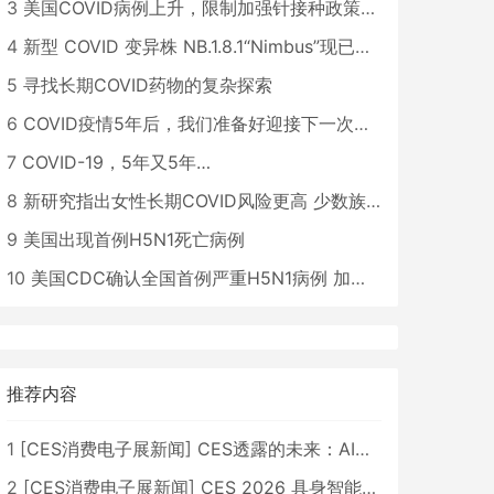
3
美国COVID病例上升，限制加强针接种政策即将出台
4
新型 COVID 变异株 NB.1.8.1“Nimbus”现已在美国占据主导地位
5
寻找长期COVID药物的复杂探索
6
COVID疫情5年后，我们准备好迎接下一次大流行了吗？
7
COVID-19，5年又5年…
8
新研究指出女性长期COVID风险更高 少数族裔儿童存在差异
9
美国出现首例H5N1死亡病例
10
美国CDC确认全国首例严重H5N1病例 加州进入紧急状态
推荐内容
1
[
CES消费电子展新闻
]
CES透露的未来：AI、机器人与智能生活大爆发
2
[
CES消费电子展新闻
]
CES 2026 具身智能与创新领域 中国公司大放异彩