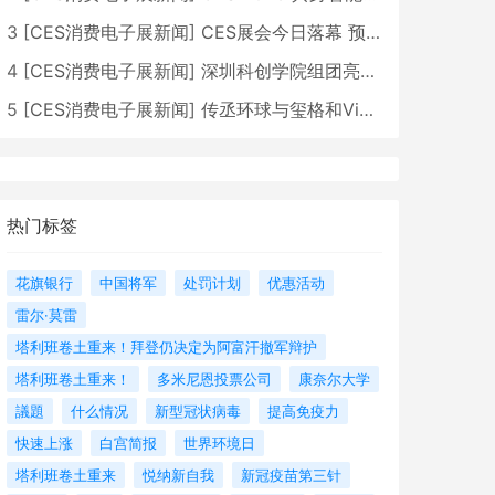
3
[
CES消费电子展新闻
]
CES展会今日落幕 预计2026行业收入将超五千亿美元
4
[
CES消费电子展新闻
]
深圳科创学院组团亮相CES 广受好评
5
[
CES消费电子展新闻
]
传丞环球与玺格和VibeLens共同推出全新耳机
热门标签
花旗银行
中国将军
处罚计划
优惠活动
雷尔·莫雷
塔利班卷土重来！拜登仍决定为阿富汗撤军辩护
塔利班卷土重来！
多米尼恩投票公司
康奈尔大学
議題
什么情况
新型冠状病毒
提高免疫力
快速上涨
白宫简报
世界环境日
塔利班卷土重来
悦纳新自我
新冠疫苗第三针