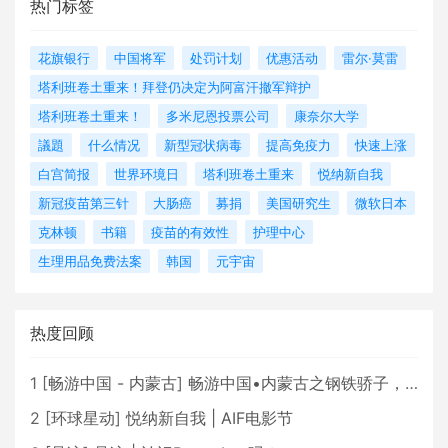
热门标签
花旗银行
中国将军
处罚计划
优惠活动
雷尔·莫雷
塔利班卷土重来！拜登仍决定为阿富汗撤军辩护
塔利班卷土重来！
多米尼恩投票公司
康奈尔大学
議題
什么情况
新型冠状病毒
提高免疫力
快速上涨
白宫简报
世界环境日
塔利班卷土重来
悦纳新自我
新冠疫苗第三针
大肠癌
募捐
美国研究生
微软日本
克林顿
书籍
疫苗的有效性
护理中心
生理用品免费法案
韩国
元宇宙
热度回顾
1
[
畅游中国 - 内蒙古
]
畅游中国•内蒙古之钢铁骄子，魅力包头
2
[
环球星动
]
悦纳新自我 | AIF电影节