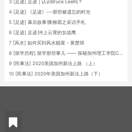
3
[
足迹
]
足迹 | 认识Bruce Lee吗？
4
[
足迹
]
《足迹》---那些被遗忘的时光
5
[
足迹
]
幕后故事∣黄柳霜之采访手札
6
[
足迹
]
足迹∣冲上云霄的女战鹰
7
[
风水
]
如何买到风水靓屋 - 黄楚琪
8
[
留学历程
]
留学那些事儿 —— 探秘加州理工学院Caltech博士生活 [上集]
9
[
民事法
]
2020美国加州新法上路 （上）
10
[
民事法
]
2020年美国加州新法上路（下）