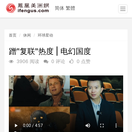
简体
繁體
T
o
g
g
首页
休闲
环球星动
l
e
n
蹭"复联"热度 | 电幻国度
a
3906 阅读
0 评论
0 点赞
v
i
g
a
t
i
o
n