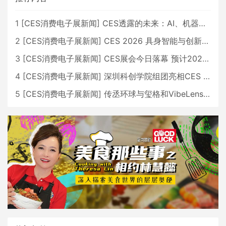
1
[
CES消费电子展新闻
]
CES透露的未来：AI、机器人与智能生活大爆发
2
[
CES消费电子展新闻
]
CES 2026 具身智能与创新领域 中国公司大放异彩
3
[
CES消费电子展新闻
]
CES展会今日落幕 预计2026行业收入将超五千亿美元
4
[
CES消费电子展新闻
]
深圳科创学院组团亮相CES 广受好评
5
[
CES消费电子展新闻
]
传丞环球与玺格和VibeLens共同推出全新耳机