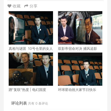
收藏
分享
真相与谜团 10号仓里的女人
双影帝宿命对决 捕风追影
蹭"复联"热度 | 电幻国度
环球星动祝大家节日快乐
评论列表
共有
0
条评论